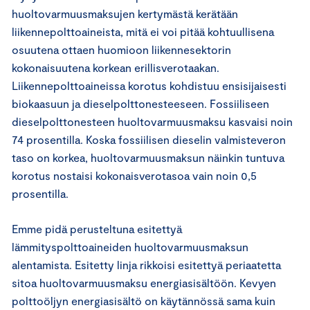
huoltovarmuusmaksujen kertymästä kerätään
liikennepolttoaineista, mitä ei voi pitää kohtuullisena
osuutena ottaen huomioon liikennesektorin
kokonaisuutena korkean erillisverotaakan.
Liikennepolttoaineissa korotus kohdistuu ensisijaisesti
biokaasuun ja dieselpolttonesteeseen. Fossiiliseen
dieselpolttonesteen huoltovarmuusmaksu kasvaisi noin
74 prosentilla. Koska fossiilisen dieselin valmisteveron
taso on korkea, huoltovarmuusmaksun näinkin tuntuva
korotus nostaisi kokonaisverotasoa vain noin 0,5
prosentilla.
Emme pidä perusteltuna esitettyä
lämmityspolttoaineiden huoltovarmuusmaksun
alentamista. Esitetty linja rikkoisi esitettyä periaatetta
sitoa huoltovarmuusmaksu energiasisältöön. Kevyen
polttoöljyn energiasisältö on käytännössä sama kuin