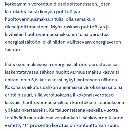
korkeammin verotetun dieselpolttonesteen, joten
lähtökohtaisesti kevyen polttoöljyn
huoltovarmuusmaksun tulisi olla sama kuin
dieselpolttonesteen. Myös raskaan polttoöljyn ja
kivihiilen huoltovarmuusmaksujen tulisi perustua
energiasisältöön, eikä niiden vallitsevaan energiaveron
tasoon.
Esityksen mukaisessa energiasisältöön perustuvassa
laskentatavassa sähkön huoltovarmuusmaksu kasvaisi
eniten, noin 6,5-kertaiseksi nykytilanteeseen nähden.
Kokonaisvaikutus sähkön alemmassa verokannassa olisi
erittäin suuri, sillä veroluokassa II kokonaisverotaso
kasvaisi huoltovarmuusmaksun korotuksen seurauksena
yli kaksinkertaiseksi. Kertaluonteisena keskellä vuotta
tehtävänä muutoksena veroluokan II sähköveron tasoon
esitetty 114 prosentin korotus on kohtuuttoman suuri.