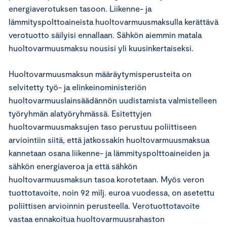
energiaverotuksen tasoon. Liikenne- ja
lämmityspolttoaineista huoltovarmuusmaksulla kerättävä
verotuotto säilyisi ennallaan. Sähkön aiemmin matala
huoltovarmuusmaksu nousisi yli kuusinkertaiseksi.
Huoltovarmuusmaksun määräytymisperusteita on
selvitetty työ- ja elinkeinoministeriön
huoltovarmuuslainsäädännön uudistamista valmistelleen
työryhmän alatyöryhmässä. Esitettyjen
huoltovarmuusmaksujen taso perustuu poliittiseen
arviointiin siitä, että jatkossakin huoltovarmuusmaksua
kannetaan osana liikenne- ja lämmityspolttoaineiden ja
sähkön energiaveroa ja että sähkön
huoltovarmuusmaksun tasoa korotetaan. Myös veron
tuottotavoite, noin 92 milj. euroa vuodessa, on asetettu
poliittisen arvioinnin perusteella. Verotuottotavoite
vastaa ennakoitua huoltovarmuusrahaston