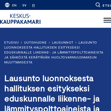
Skip
EN
SV
FI
ETSI
to
content
ETUSIVU
›
UUTISHUONE
›
LAUSUNNOT
›
LAUSUNTO
LUONNOKSESTA HALLITUKSEN ESITYKSEKSI
EDUSKUNNALLE LIIKENNE- JA LÄMMITYSPOLTTOAINEISTA
JA SÄHKÖSTÄ KERÄTTÄVÄN HUOLTOVARMUUSMAKSUN
MUUTTAMISESTA
Lausunto luonnoksesta
hallituksen esitykseksi
eduskunnalle liikenne- ja
lämmityspolttoaineista ja