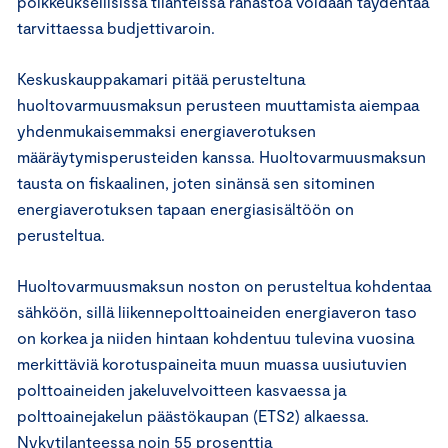
poikkeuksellisissa tilanteissa rahastoa voidaan täydentää
tarvittaessa budjettivaroin.
Keskuskauppakamari pitää perusteltuna
huoltovarmuusmaksun perusteen muuttamista aiempaa
yhdenmukaisemmaksi energiaverotuksen
määräytymisperusteiden kanssa. Huoltovarmuusmaksun
tausta on fiskaalinen, joten sinänsä sen sitominen
energiaverotuksen tapaan energiasisältöön on
perusteltua.
Huoltovarmuusmaksun noston on perusteltua kohdentaa
sähköön, sillä liikennepolttoaineiden energiaveron taso
on korkea ja niiden hintaan kohdentuu tulevina vuosina
merkittäviä korotuspaineita muun muassa uusiutuvien
polttoaineiden jakeluvelvoitteen kasvaessa ja
polttoainejakelun päästökaupan (ETS2) alkaessa.
Nykytilanteessa noin 55 prosenttia