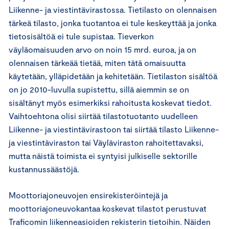
Liikenne- ja viestintävirastossa. Tietilasto on olennaisen
tärkeä tilasto, jonka tuotantoa ei tule keskeyttää ja jonka
tietosisältöä ei tule supistaa. Tieverkon
väyläomaisuuden arvo on noin 15 mrd. euroa, ja on
olennaisen tärkeää tietää, miten tätä omaisuutta
käytetään, ylläpidetään ja kehitetään. Tietilaston sisältöä
on jo 2010-luvulla supistettu, sillä aiemmin se on
sisältänyt myös esimerkiksi rahoitusta koskevat tiedot.
Vaihtoehtona olisi siirtää tilastotuotanto uudelleen
Liikenne- ja viestintävirastoon tai siirtää tilasto Liikenne-
ja viestintäviraston tai Väyläviraston rahoitettavaksi,
mutta näistä toimista ei syntyisi julkiselle sektorille
kustannussäästöjä.
Moottoriajoneuvojen ensirekisteröintejä ja
moottoriajoneuvokantaa koskevat tilastot perustuvat
Traficomin liikenneasioiden rekisterin tietoihin. Näiden