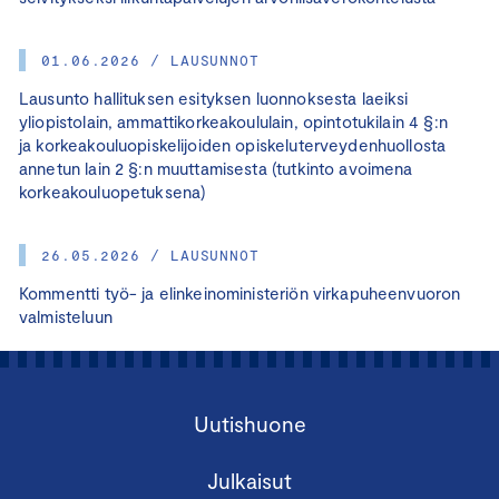
01.06.2026 / LAUSUNNOT
Lausunto hallituksen esityksen luonnoksesta laeiksi
yliopistolain, ammattikorkeakoululain, opintotukilain 4 §:n
ja korkeakouluopiskelijoiden opiskeluterveydenhuollosta
annetun lain 2 §:n muuttamisesta (tutkinto avoimena
korkeakouluopetuksena)
26.05.2026 / LAUSUNNOT
Kommentti työ- ja elinkeinoministeriön virkapuheenvuoron
valmisteluun
Uutishuone
Julkaisut