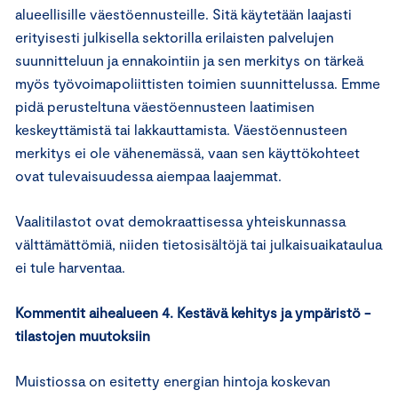
alueellisille väestöennusteille. Sitä käytetään laajasti
erityisesti julkisella sektorilla erilaisten palvelujen
suunnitteluun ja ennakointiin ja sen merkitys on tärkeä
myös työvoimapoliittisten toimien suunnittelussa. Emme
pidä perusteltuna väestöennusteen laatimisen
keskeyttämistä tai lakkauttamista. Väestöennusteen
merkitys ei ole vähenemässä, vaan sen käyttökohteet
ovat tulevaisuudessa aiempaa laajemmat.
Vaalitilastot ovat demokraattisessa yhteiskunnassa
välttämättömiä, niiden tietosisältöjä tai julkaisuaikataulua
ei tule harventaa.
Kommentit aihealueen 4. Kestävä kehitys ja ympäristö -
tilastojen muutoksiin
Muistiossa on esitetty energian hintoja koskevan