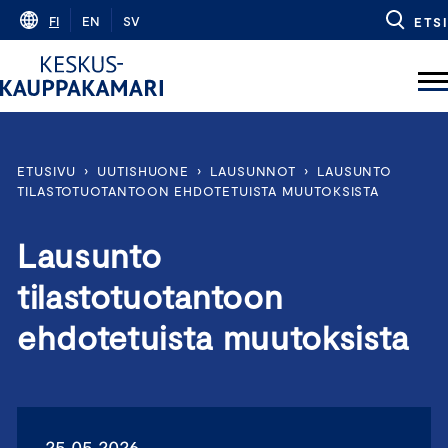
Skip
FI
EN
SV
ETSI
to
content
ETUSIVU
›
UUTISHUONE
›
LAUSUNNOT
›
LAUSUNTO
TILASTOTUOTANTOON EHDOTETUISTA MUUTOKSISTA
Lausunto
tilastotuotantoon
ehdotetuista muutoksista
25.05.2026