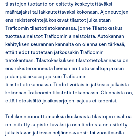
tilastojen tuotanto on esitetty keskeytettäväksi
määräajaksi tai lakkautettavaksi kokonaan. Ajoneuvojen
ensirekisteröintejä koskevat tilastot julkaistaan
Traficomin tilastotietokannassa, jonne Tilastokeskus
tuottaa aineistot Traficomin aineistoista. Autokannan
kehityksen seurannan kannalta on olennaisen tärkeää,
että tiedot tuotetaan jatkossakin Traficomin
tietokantaan. Tilastokeskuksen tilastotietokannassa on
ensirekisteröinneistä hieman eri tietosisältöjä ja osin
pidempiä aikasarjoja kuin Traficomin
tilastotietokannassa. Tiedot voitaisiin jatkossa julkaista
kokonaan Traficomin tilastotietokannassa. Olennaista on,
että tietosisältö ja aikasarjojen laajuus ei kapenisi.
Tieliikenneonnettomuuksia koskevista tilastojen sisältöä
on esitetty supistettavaksi ja osa tiedoista on esitetty
julkaistavan jatkossa neljännesvuosi- tai vuositasolla.