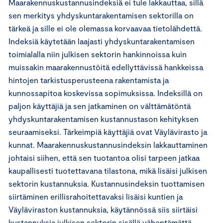
Maarakennuskustannusindeksiä ei tule lakkauttaa, sillä
sen merkitys yhdyskuntarakentamisen sektorilla on
tärkeä ja sille ei ole olemassa korvaavaa tietolähdettä.
Indeksiä käytetään laajasti yhdyskuntarakentamisen
toimialalla niin julkisen sektorin hankinnoissa kuin
muissakin maarakennustöitä edellyttävissä hankkeissa
hintojen tarkistusperusteena rakentamista ja
kunnossapitoa koskevissa sopimuksissa. Indeksillä on
paljon käyttäjiä ja sen jatkaminen on välttämätöntä
yhdyskuntarakentamisen kustannustason kehityksen
seuraamiseksi. Tärkeimpiä käyttäjiä ovat Väylävirasto ja
kunnat. Maarakennuskustannusindeksin lakkauttaminen
johtaisi siihen, että sen tuotantoa olisi tarpeen jatkaa
kaupallisesti tuotettavana tilastona, mikä lisäisi julkisen
sektorin kustannuksia. Kustannusindeksin tuottamisen
siirtäminen erillisrahoitettavaksi lisäisi kuntien ja
Väyläviraston kustannuksia, käytännössä siis siirtäisi
kustannuksia julkisen sektorin sisällä vähentämättä