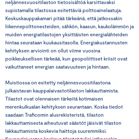
neljännesvuositilaston tietosisältöä karsittavaksi
supistamalla tilastossa esitettäviä polttoainelaatuja.
Keskuskauppakamari pitää tärkeänä, että jatkossakin
liikennepolttonesteiden, sähkön, kaasun, kaukolämmön ja
muiden energiatilastojen yksittäisten energialähteiden
hintaa seurataan kuukausitasolla. Energiakustannusten
kehityksen arviointi on ollut viime vuosina
poikkeuksellisen tärkeää, kun geopoliittiset kriisit ovat
vaikuttaneet energian saatavuuteen ja hintaan.
Muistiossa on esitetty neljännesvuositilastona
julkaistavan kauppalaivastotilaston lakkauttamista.
Tilastot ovat olennaisen tärkeitä kotimaisen
merenkulkualan kehityksen seurantaan. Koska tiedot
saadaan Traficomin alusrekisteristä, tilaston
lakkauttamisesta aiheutuvat säästöt jäisivät tilaston
lakkauttamista koskevia haittoja suuremmiksi.
Kauppalaivastoa koskeva tilastot tulisi jatkossakin