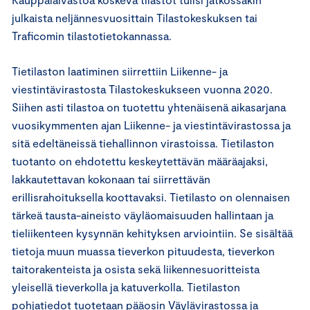
julkaista neljännesvuosittain Tilastokeskuksen tai
Traficomin tilastotietokannassa.
Tietilaston laatiminen siirrettiin Liikenne- ja
viestintävirastosta Tilastokeskukseen vuonna 2020.
Siihen asti tilastoa on tuotettu yhtenäisenä aikasarjana
vuosikymmenten ajan Liikenne- ja viestintävirastossa ja
sitä edeltäneissä tiehallinnon virastoissa. Tietilaston
tuotanto on ehdotettu keskeytettävän määräajaksi,
lakkautettavan kokonaan tai siirrettävän
erillisrahoituksella koottavaksi. Tietilasto on olennaisen
tärkeä tausta-aineisto väyläomaisuuden hallintaan ja
tieliikenteen kysynnän kehityksen arviointiin. Se sisältää
tietoja muun muassa tieverkon pituudesta, tieverkon
taitorakenteista ja osista sekä liikennesuoritteista
yleisellä tieverkolla ja katuverkolla. Tietilaston
pohjatiedot tuotetaan pääosin Väylävirastossa ja