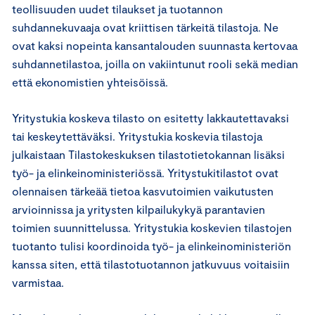
teollisuuden uudet tilaukset ja tuotannon
suhdannekuvaaja ovat kriittisen tärkeitä tilastoja. Ne
ovat kaksi nopeinta kansantalouden suunnasta kertovaa
suhdannetilastoa, joilla on vakiintunut rooli sekä median
että ekonomistien yhteisöissä.
Yritystukia koskeva tilasto on esitetty lakkautettavaksi
tai keskeytettäväksi. Yritystukia koskevia tilastoja
julkaistaan Tilastokeskuksen tilastotietokannan lisäksi
työ- ja elinkeinoministeriössä. Yritystukitilastot ovat
olennaisen tärkeää tietoa kasvutoimien vaikutusten
arvioinnissa ja yritysten kilpailukykyä parantavien
toimien suunnittelussa. Yritystukia koskevien tilastojen
tuotanto tulisi koordinoida työ- ja elinkeinoministeriön
kanssa siten, että tilastotuotannon jatkuvuus voitaisiin
varmistaa.