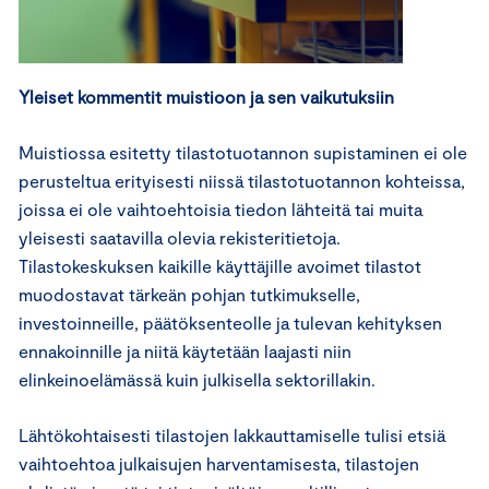
Yleiset kommentit muistioon ja sen vaikutuksiin
Muistiossa esitetty tilastotuotannon supistaminen ei ole
perusteltua erityisesti niissä tilastotuotannon kohteissa,
joissa ei ole vaihtoehtoisia tiedon lähteitä tai muita
yleisesti saatavilla olevia rekisteritietoja.
Tilastokeskuksen kaikille käyttäjille avoimet tilastot
muodostavat tärkeän pohjan tutkimukselle,
investoinneille, päätöksenteolle ja tulevan kehityksen
ennakoinnille ja niitä käytetään laajasti niin
elinkeinoelämässä kuin julkisella sektorillakin.
Lähtökohtaisesti tilastojen lakkauttamiselle tulisi etsiä
vaihtoehtoa julkaisujen harventamisesta, tilastojen