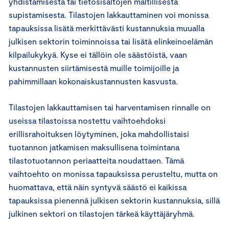
yhdistämisestä tai tietosisältöjen maltillisesta
supistamisesta. Tilastojen lakkauttaminen voi monissa
tapauksissa lisätä merkittävästi kustannuksia muualla
julkisen sektorin toiminnoissa tai lisätä elinkeinoelämän
kilpailukykyä. Kyse ei tällöin ole säästöistä, vaan
kustannusten siirtämisestä muille toimijoille ja
pahimmillaan kokonaiskustannusten kasvusta.
Tilastojen lakkauttamisen tai harventamisen rinnalle on
useissa tilastoissa nostettu vaihtoehdoksi
erillisrahoituksen löytyminen, joka mahdollistaisi
tuotannon jatkamisen maksullisena toimintana
tilastotuotannon periaatteita noudattaen. Tämä
vaihtoehto on monissa tapauksissa perusteltu, mutta on
huomattava, että näin syntyvä säästö ei kaikissa
tapauksissa pienennä julkisen sektorin kustannuksia, sillä
julkinen sektori on tilastojen tärkeä käyttäjäryhmä.