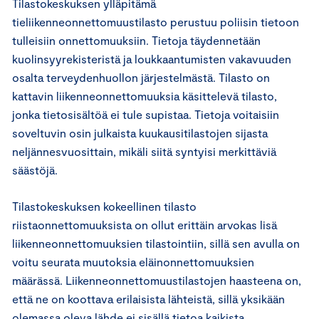
Tilastokeskuksen ylläpitämä
tieliikenneonnettomuustilasto perustuu poliisin tietoon
tulleisiin onnettomuuksiin. Tietoja täydennetään
kuolinsyyrekisteristä ja loukkaantumisten vakavuuden
osalta terveydenhuollon järjestelmästä. Tilasto on
kattavin liikenneonnettomuuksia käsittelevä tilasto,
jonka tietosisältöä ei tule supistaa. Tietoja voitaisiin
soveltuvin osin julkaista kuukausitilastojen sijasta
neljännesvuosittain, mikäli siitä syntyisi merkittäviä
säästöjä.
Tilastokeskuksen kokeellinen tilasto
riistaonnettomuuksista on ollut erittäin arvokas lisä
liikenneonnettomuuksien tilastointiin, sillä sen avulla on
voitu seurata muutoksia eläinonnettomuuksien
määrässä. Liikenneonnettomuustilastojen haasteena on,
että ne on koottava erilaisista lähteistä, sillä yksikään
olemassa oleva lähde ei sisällä tietoa kaikista