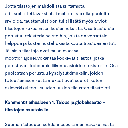
Jotta tilastojen mahdollista siirtämistä
erillisrahoitettavaksi olisi mahdollista ulkopuolelta
arvioida, taustamuistioon tulisi lisätä myös arviot
tilastojen kokoamisen kustannuksista. Osa tilastoista
perustuu rekisteriaineistoihin, joista on verrattain
helppoa ja kustannustehokasta koota tilastoaineistot.
Tällaisia tilastoja ovat muun muassa
moottoriajoneuvokantaa koskevat tilastot, jotka
perustuvat Traficomin liikenneasioiden rekisteriin. Osa
puolestaan perustuu kyselytutkimuksiin, joiden
toteuttamisen kustannukset ovat suuret, kuten
esimerkiksi teollisuuden uusien tilausten tilastointi.
Kommentit aihealueen 1. Talous ja globalisaatio -
tilastojen muutoksiin
Suomen talouden suhdanneseurannan näkökulmasta