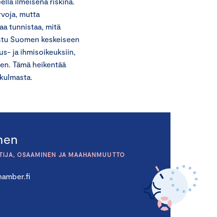
la ilmeisenä riskinä.
voja, mutta
aa tunnistaa, mitä
rustu Suomen keskeiseen
us- ja ihmisoikeuksiin,
een. Tämä heikentää
kulmasta.
inen
TIJA, OSAAMINEN JA MAAHANMUUTTO
amber.fi