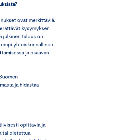
uksista?
nnukset ovat merkittäviä.
 herättävät kysymyksen
a julkinen talous on
uurempi yhteiskunnallinen
ttamisessa ja osaavan
ä Suomen
lmasta ja hidastaa
ivisesti opittavia ja
a tai oletettua