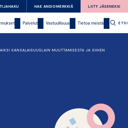
TIJAHAKU
HAE ANSIOMERKKIÄ
LIITY JÄSENEKSI
nnukset
Palvelut
Vastuullisuus
Tietoa meistä
ETSI
IKSI KANSALAISUUSLAIN MUUTTAMISESTA JA SIIHEN