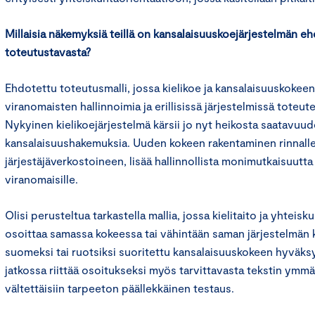
Millaisia näkemyksiä teillä on kansalaisuuskoejärjestelmän e
toteutustavasta?
Ehdotettu toteutusmalli, jossa kielikoe ja kansalaisuuskokeen
viranomaisten hallinnoimia ja erillisissä järjestelmissä toteut
Nykyinen kielikoejärjestelmä kärsii jo nyt heikosta saatavuud
kansalaisuushakemuksia. Uuden kokeen rakentaminen rinnalle, 
järjestäjäverkostoineen, lisää hallinnollista monimutkaisuutta 
viranomaisille.
Olisi perusteltua tarkastella mallia, jossa kielitaito ja yhteisku
osoittaa samassa kokeessa tai vähintään saman järjestelmän 
suomeksi tai ruotsiksi suoritettu kansalaisuuskokeen hyväksy
jatkossa riittää osoitukseksi myös tarvittavasta tekstin ymmä
vältettäisiin tarpeeton päällekkäinen testaus.