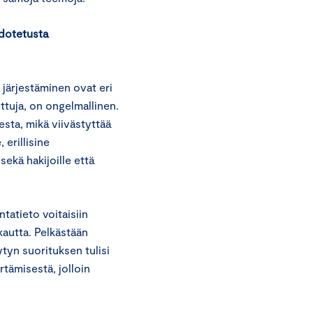
hdotetusta
 järjestäminen ovat eri
ettuja, on ongelmallinen.
esta, mikä viivästyttää
erillisine
sekä hakijoille että
ntatieto voitaisiin
kautta. Pelkästään
tyn suorituksen tulisi
rtämisestä, jolloin