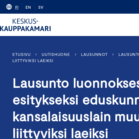
Skip
FI
EN
SV
to
content
ETUSIVU
›
UUTISHUONE
›
LAUSUNNOT
›
LAUSUNT
LIITTYVIKSI LAEIKSI
Lausunto luonnokses
esitykseksi eduskunna
kansalaisuuslain muu
liittyviksi laeiksi