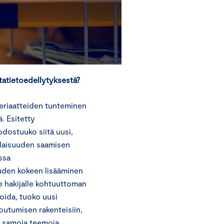
tatietoedellytyksestä?
eriaatteiden tunteminen
. Esitetty
odostuuko siitä uusi,
alaisuuden saamisen
ssa
uden kokeen lisääminen
ee hakijalle kohtuuttoman
oida, tuoko uusi
outumisen rakenteisiin,
ti samoja teemoja.