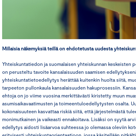
Millaisia näkemyksiä teillä on ehdotetusta uudesta yhteiskun
Yhteiskuntatiedon ja suomalaisen yhteiskunnan keskeisten p
on perusteltu tavoite kansalaisuuden saamisen edellytyksenä
yhteiskuntatietoedellytys herättää kuitenkin huolta siitä, mu
tarpeeton pullonkaula kansalaisuuden hakuprosessiin. Kans
ehtoja on jo viime vuosina merkittävästi kiristetty muun mua
asumisaikavaatimusten ja toimeentuloedellytysten osalta. U
kokonaisuuteen kasvattaa riskiä siitä, että järjestelmästä tul
monimutkainen ja vaikeasti ennakoitava. Lisäksi on syytä arvi
edellytys aidosti lisäarvoa suhteessa jo olemassa oleviin kot
erityisesti yhteiskuntaorientaatioon, jossa käsitellään pitkäl