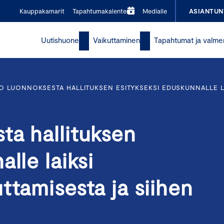
Kauppakamarit
Tapahtumakalenteri
Medialle
ASIANTUN
Uutishuone
Vaikuttaminen
Tapahtumat ja valme
O LUONNOKSESTA HALLITUKSEN ESITYKSEKSI EDUSKUNNALLE LA
ta hallituksen
lle laiksi
ttamisesta ja siihen