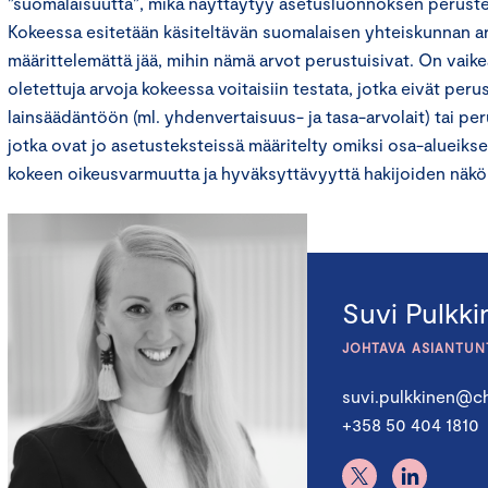
”suomalaisuutta”, mikä näyttäytyy asetusluonnoksen perusteel
Kokeessa esitetään käsiteltävän suomalaisen yhteiskunnan ar
määrittelemättä jää, mihin nämä arvot perustuisivat. On vaike
oletettuja arvoja kokeessa voitaisiin testata, jotka eivät pe
lainsäädäntöön (ml. yhdenvertaisuus- ja tasa-arvolait) tai per
jotka ovat jo asetusteksteissä määritelty omiksi osa-alueiks
kokeen oikeusvarmuutta ja hyväksyttävyyttä hakijoiden näkö
Suvi Pulkk
JOHTAVA ASIANTUN
suvi.pulkkinen@ch
+358 50 404 1810