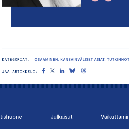
KATEGORIAT:
OSAAMINEN, KANSAINVÄLISET ASIAT, TUTKINNO
JAA ARTIKKELI:
tishuone
Julkaisut
Vaikuttami