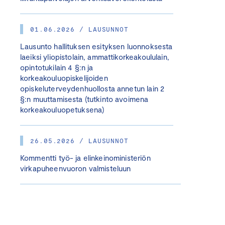
01.06.2026 / LAUSUNNOT
Lausunto hallituksen esityksen luonnoksesta
laeiksi yliopistolain, ammattikorkeakoululain,
opintotukilain 4 §:n ja
korkeakouluopiskelijoiden
opiskeluterveydenhuollosta annetun lain 2
§:n muuttamisesta (tutkinto avoimena
korkeakouluopetuksena)
26.05.2026 / LAUSUNNOT
Kommentti työ- ja elinkeinoministeriön
virkapuheenvuoron valmisteluun