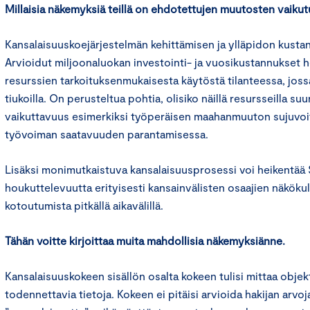
Millaisia näkemyksiä teillä on ehdotettujen muutosten vaikut
Kansalaisuuskoejärjestelmän kehittämisen ja ylläpidon kusta
Arvioidut miljoonaluokan investointi- ja vuosikustannukset
resurssien tarkoituksenmukaisesta käytöstä tilanteessa, joss
tiukoilla. On perusteltua pohtia, olisiko näillä resursseilla s
vaikuttavuus esimerkiksi työperäisen maahanmuuton sujuvoi
työvoiman saatavuuden parantamisessa.
Lisäksi monimutkaistuva kansalaisuusprosessi voi heikentä
houkuttelevuutta erityisesti kansainvälisten osaajien näköku
kotoutumista pitkällä aikavälillä.
Tähän voitte kirjoittaa muita mahdollisia näkemyksiänne.
Kansalaisuuskokeen sisällön osalta kokeen tulisi mittaa objekti
todennettavia tietoja. Kokeen ei pitäisi arvioida hakijan arvoj