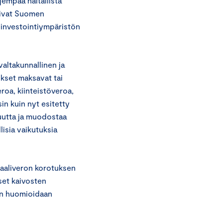
jempaa haitallista
ioivat Suomen
 investointiympäristön
altakunnallinen ja
okset maksavat tai
roa, kiinteistöveroa,
in kuin nyt esitetty
uutta ja muodostaa
llisia vaikutuksia
aaliveron korotuksen
set kaivosten
en huomioidaan