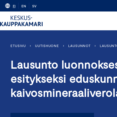
Skip
FI
EN
SV
to
content
ETUSIVU
›
UUTISHUONE
›
LAUSUNNOT
›
LAUSUNT
Lausunto luonnokses
esitykseksi eduskunna
kaivosmineraalivero