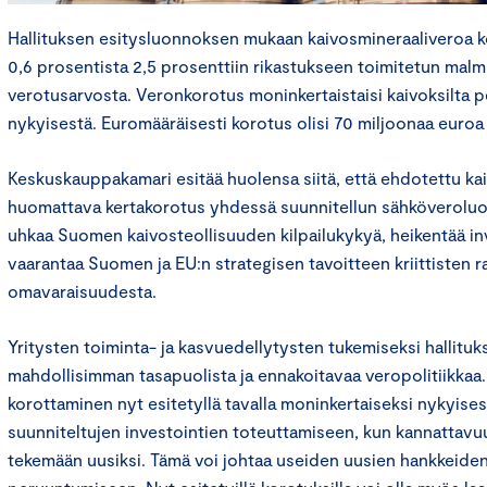
Hallituksen esitysluonnoksen mukaan kaivosmineraaliveroa ko
0,6 prosentista 2,5 prosenttiin rikastukseen toimitetun malm
verotusarvosta. Veronkorotus moninkertaistaisi kaivoksilta 
nykyisestä. Euromääräisesti korotus olisi 70 miljoonaa euro
Keskuskauppakamari esitää huolensa siitä, että ehdotettu ka
huomattava kertakorotus yhdessä suunnitellun sähköverolu
uhkaa Suomen kaivosteollisuuden kilpailukykyä, heikentää in
vaarantaa Suomen ja EU:n strategisen tavoitteen kriittisten 
omavaraisuudesta.
Yritysten toiminta- ja kasvuedellytysten tukemiseksi hallituks
mahdollisimman tasapuolista ja ennakoitavaa veropolitiikkaa
korottaminen nyt esitetyllä tavalla moninkertaiseksi nykyises
suunniteltujen investointien toteuttamiseen, kun kannattav
tekemään uusiksi. Tämä voi johtaa useiden uusien hankkeiden