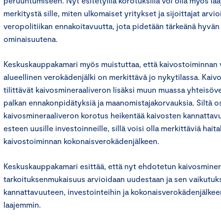
peruuntumiseen. Nyt esitetyillä korotuksilla voi olla myös laa
merkitystä sille, miten ulkomaiset yritykset ja sijoittajat arv
veropolitiikan ennakoitavuutta, jota pidetään tärkeänä hyvän
ominaisuutena.
Keskuskauppakamari myös muistuttaa, että kaivostoiminnan v
alueellinen verokädenjälki on merkittävä jo nykytilassa. Kaiv
tilittävät kaivosmineraaliveron lisäksi muun muassa yhteisöve
palkan ennakonpidätyksiä ja maanomistajakorvauksia. Siltä os
kaivosmineraaliveron korotus heikentää kaivosten kannattav
esteen uusille investoinneille, sillä voisi olla merkittäviä haita
kaivostoiminnan kokonaisverokädenjälkeen.
Keskuskauppakamari esittää, että nyt ehdotetun kaivosminer
tarkoituksenmukaisuus arvioidaan uudestaan ja sen vaikutuk
kannattavuuteen, investointeihin ja kokonaisverokädenjälke
laajemmin.