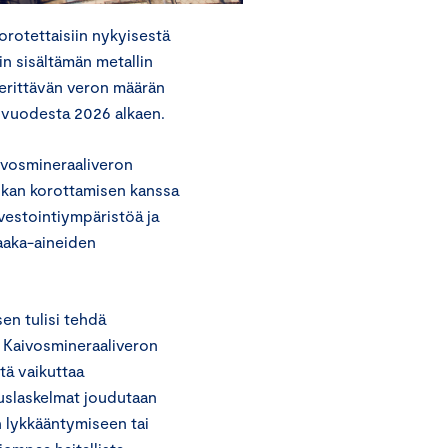
rotettaisiin nykyisestä
in sisältämän metallin
perittävän veron määrän
a vuodesta 2026 alkaen.
ivosmineraaliveron
okan korottamisen kanssa
vestointiympäristöä ja
raaka-aineiden
en tulisi tehdä
. Kaivosmineraaliveron
tä vaikuttaa
uuslaskelmat joudutaan
 lykkääntymiseen tai