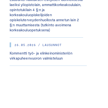
laeiksi yliopistolain, ammattikorkeakoululain,
opintotukilain 4 §:n ja
korkeakouluopiskelijoiden
opiskeluterveydenhuollosta annetun lain 2
§:n muuttamisesta (tutkinto avoimena
korkeakouluopetuksena)
26.05.2026 / LAUSUNNOT
Kommentti työ- ja elinkeinoministeriön
virkapuheenvuoron valmisteluun