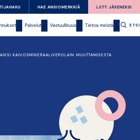
TIJAHAKU
HAE ANSIOMERKKIÄ
LIITY JÄSENEKSI
nnukset
Palvelut
Vastuullisuus
Tietoa meistä
ETSI
AIKSI KAIVOSMINERAALIVEROLAIN MUUTTAMISESTA