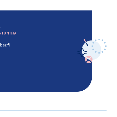
a
NTUNTIJA
er.fi
5