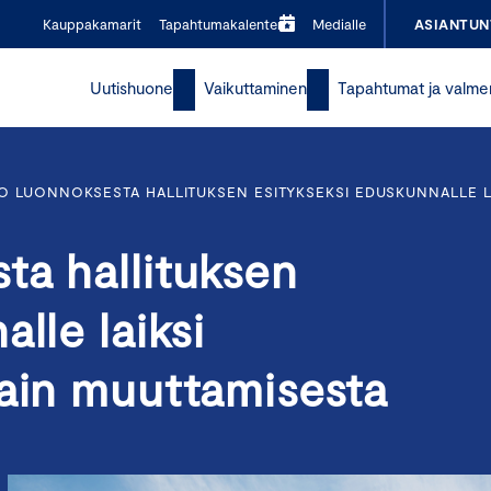
Kauppakamarit
Tapahtumakalenteri
Medialle
ASIANTUN
Uutishuone
Vaikuttaminen
Tapahtumat ja valme
O LUONNOKSESTA HALLITUKSEN ESITYKSEKSI EDUSKUNNALLE L
ta hallituksen
lle laiksi
lain muuttamisesta