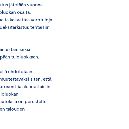
istus jätetään vuonna
oluokan osalta.
alta kasvattaa verotuloja
deksitarkistus tehtäisiin
en estämiseksi
impään tuloluokkaan.
ellä ehdotetaan
muutettavaksi siten, että
rosenttia alennettaisiin
uloluokan
uutoksia on perusteltu
sen talouden