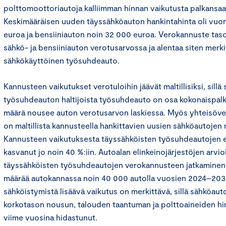
polttomoottoriautoja kalliimman hinnan vaikutusta palkansa
Keskimääräisen uuden täyssähköauton hankintahinta oli vuo
euroa ja bensiiniauton noin 32 000 euroa. Verokannuste taso
sähkö- ja bensiiniauton verotusarvossa ja alentaa siten merki
sähkökäyttöinen työsuhdeauto.
Kannusteen vaikutukset verotuloihin jäävät maltillisiksi, sillä
työsuhdeauton haltijoista työsuhdeauto on osa kokonaispalkk
määrä nousee auton verotusarvon laskiessa. Myös yhteisöv
on maltillista kannusteella hankittavien uusien sähköautojen
Kannusteen vaikutuksesta täyssähköisten työsuhdeautojen e
kasvanut jo noin 40 %:iin. Autoalan elinkeinojärjestöjen arv
täyssähköisten työsuhdeautojen verokannusteen jatkaminen l
määrää autokannassa noin 40 000 autolla vuosien 2024–203
sähköistymistä lisäävä vaikutus on merkittävä, sillä sähköau
korkotason nousun, talouden taantuman ja polttoaineiden hi
viime vuosina hidastunut.