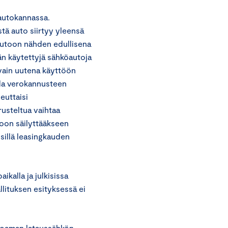
autokannassa.
tä auto siirtyy yleensä
autoon nähden edullisena
än käytettyjä sähköautoja
 vain uutena käyttöön
ada verokannusteen
euttaisi
rusteltua vaihtaa
oon säilyttääkseen
sillä leasingkauden
kalla ja julkisissa
lituksen esityksessä ei
rjoaman lataussähkön