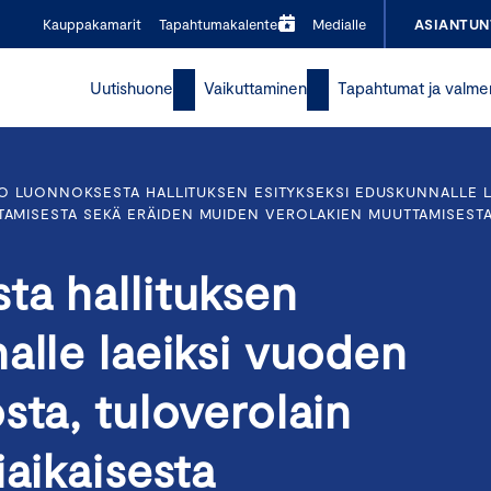
Kauppakamarit
Tapahtumakalenteri
Medialle
ASIANTUN
Uutishuone
Vaikuttaminen
Tapahtumat ja valme
O LUONNOKSESTA HALLITUKSEN ESITYKSEKSI EDUSKUNNALLE L
TTAMISESTA SEKÄ ERÄIDEN MUIDEN VEROLAKIEN MUUTTAMISEST
ta hallituksen
alle laeiksi vuoden
sta, tuloverolain
iaikaisesta