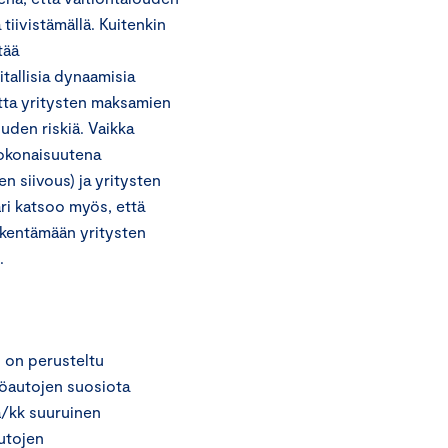
iivistämällä. Kuitenkin
tää
tallisia dynaamisia
autta yritysten maksamien
uden riskiä. Vaikka
kokonaisuutena
en siivous) ja yritysten
i katsoo myös, että
kentämään yritysten
.
 on perusteltu
köautojen suosiota
/kk suuruinen
utojen