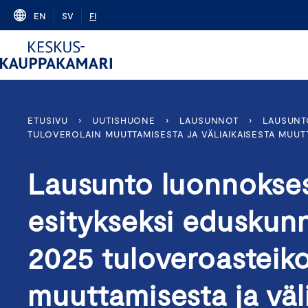
Skip
EN
SV
FI
to
content
ETUSIVU
›
UUTISHUONE
›
LAUSUNNOT
›
LAUSUNT
TULOVEROLAIN MUUTTAMISESTA JA VÄLIAIKAISESTA MUU
Lausunto luonnokses
esitykseksi eduskunn
2025 tuloveroasteiko
muuttamisesta ja väl