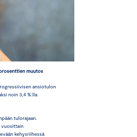
oprosenttien muutos
rogressiivisen ansiotulon
ksi noin 3,4 %:lla
impään tulorajaan.
 vuosittain
i kevään kehysriihessä