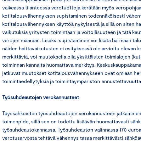
vaikeassa tilanteessa verotuottoja kerätään myös veropohjaa t
kotitalousvähennyksen supistaminen todennäköisesti vähen
kotitalousvähennyksen käyttöä nykyisestä ja sillä on siten hai
vaikutuksia yritysten toimintaan ja voitollisuuteen ja tätä k
verojen määrään. Lisäksi supistaminen voi lisätä harmaan talo
näiden haittavaikutusten ei esityksessä ole arvioitu olevan 
merkittäviä, voi muutoksella olla yksittäisten toimialojen (kut
toiminnan kannalta huomattava merkitys. Keskuskauppakamar
jatkuvat muutokset kotitalousvähennykseen ovat omiaan hei
toimintaedellytyksiä ja toimintaympäristön ennustettavuutta
Työsuhdeautojen verokannusteet
Täyssähköisten työsuhdeautojen verokannusteen jatkaminen
toimenpide, sillä sen on todettu lisäävän huomattavasti säh
työsuhdeautokannassa. Työsuhdeauton valinnassa 170 euroa
verotusarvosta tehtävä vähennys tasaa merkittävästi sähköa