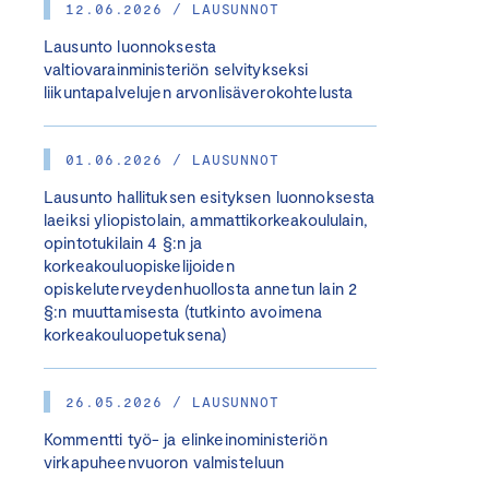
12.06.2026 / LAUSUNNOT
Lausunto luonnoksesta
valtiovarainministeriön selvitykseksi
liikuntapalvelujen arvonlisäverokohtelusta
01.06.2026 / LAUSUNNOT
Lausunto hallituksen esityksen luonnoksesta
laeiksi yliopistolain, ammattikorkeakoululain,
opintotukilain 4 §:n ja
korkeakouluopiskelijoiden
opiskeluterveydenhuollosta annetun lain 2
§:n muuttamisesta (tutkinto avoimena
korkeakouluopetuksena)
26.05.2026 / LAUSUNNOT
Kommentti työ- ja elinkeinoministeriön
virkapuheenvuoron valmisteluun