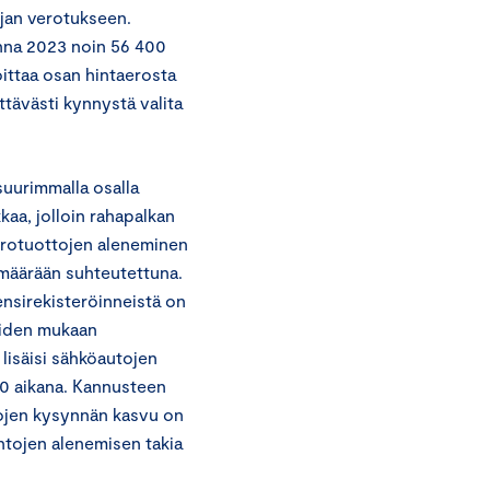
ajan verotukseen.
nna 2023 noin 56 400
ittaa osan hintaerosta
ttävästi kynnystä valita
 suurimmalla osalla
aa, jolloin rahapalkan
erotuottojen aleneminen
 määrään suhteutettuna.
nsirekisteröinneistä on
ioiden mukaan
isäisi sähköautojen
0 aikana. Kannusteen
tojen kysynnän kasvu on
ntojen alenemisen takia