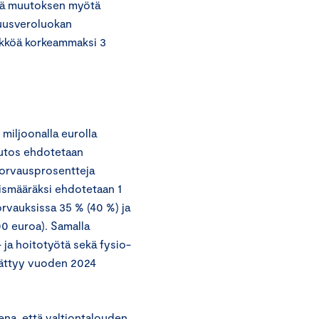
ttä muutoksen myötä
suusveroluokan
ikköä korkeammaksi 3
miljoonalla eurolla
uutos ehdotetaan
korvausprosentteja
ismääräksi ehdotetaan 1
rvauksissa 35 % (40 %) ja
0 euroa). Samalla
 ja hoitotyötä sekä fysio-
äättyy vuoden 2024
na, että valtiontalouden