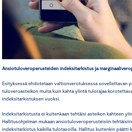
Ansiotuloveroperusteiden indeksitarkistus
ja marginaaliver
Esityksessä ehdotetaan valtionverotuksessa sovellettavan p
tuloveroasteikon muita kuin kahta ylintä tulorajaa korotettava
indeksitarkistuksen vuoksi.
Indeksitarkistusta ei kuitenkaan tehtäisi asteikon kahteen yl
Hallitusohjelman mukaan ansiotuloveroperusteisiin tehtäisiin
indeksitarkistus kaikilla tulotasoilla. Hallitus kuitenkin päätt