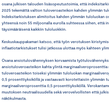
osana julkisen talouden lisäsopeutustoimia, että indeksitark
2025 tekemättä valtion tuloveroasteikon kahden ylimmän tul
Indeksitarkistuksen alimitoitus kahden ylimmän tuloluokan os
yhteensä noin 55 miljoonalla eurolla suhteessa siihen, että in
täysimääräisenä kaikkiin tuloluokkiin.
Keskuskauppakamari katsoo, että työn verotuksen kiristymis
inflaatiotarkistukset tulisi jatkossa ulottaa myös kahteen yl
Osana ansiotulovähennyksen korvaamista työtulovähennyks
ansiotuloveroasteikon kahta ylintä marginaaliveroprosenttia 
tuloveroasteikon toiseksi ylimmän tuloluokan marginaaliverop
0,5 prosenttiyksiköllä ja vastaavasti korotettaisiin ylimmän t
marginaaliveroprosenttia 0,5 prosenttiyksiköllä. Verokantam
muutoksen neutraalisuudella sekä verovelvollisten että julki
näkökulmasta.