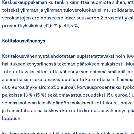
Keskuskauppakamari kuitenkin kiinnittää huomiota siihen, e
toiseksi ylimmän ja ylimmän tuloveroluokan eli ns. solidaari
verokantojen ero nousee solidaarisuusveron 2 prosenttiyks
prosenttiyksiköksi (41,5 % ja 44,5 %).
Kotitalousvähennys
Kotitalousvähennystä ehdotetaan supistetattavaksi noin 100 
hallituksen kehysriihessä tekemän päätöksen mukaisesti. M
toteutettavaksi siten, että vähennyksen enimmäismäärää ja 
alennettaisiin sekä omavastuuosuutta korotettaisiin. Enimmä
600 euroa (nykyisin: 2 250 euroa), korvausprosenteiksi työko
palkoissa 13 % (15 %) sekä omavastuuosuudeksi 150 euroa (10
voimassaolevan lainsäädännön mukaisesti kotitalous-, hoiva-
ja toimintaterapiaa koskeva korotettu kotitalousvähennys p
loppuun.
Keskuskauppakamari pitää periaatteessa tarkoituksenmukaise