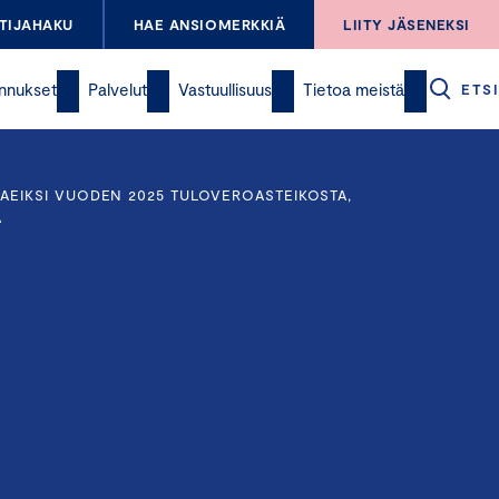
TIJAHAKU
HAE ANSIOMERKKIÄ
LIITY JÄSENEKSI
nnukset
Palvelut
Vastuullisuus
Tietoa meistä
ETSI
AEIKSI VUODEN 2025 TULOVEROASTEIKOSTA,
A