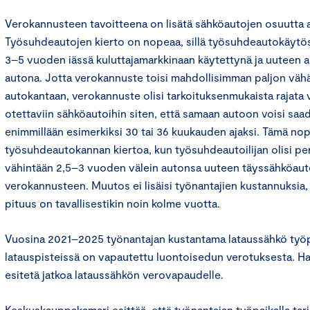
Verokannusteen tavoitteena on lisätä sähköautojen osuutta 
Työsuhdeautojen kierto on nopeaa, sillä työsuhdeautokäytös
3–5 vuoden iässä kuluttajamarkkinaan käytettynä ja uuteen 
autona. Jotta verokannuste toisi mahdollisimman paljon väh
autokantaan, verokannuste olisi tarkoituksenmukaista rajata
otettaviin sähköautoihin siten, että samaan autoon voisi sa
enimmillään esimerkiksi 30 tai 36 kuukauden ajaksi. Tämä nop
työsuhdeautokannan kiertoa, kun työsuhdeautoilijan olisi pe
vähintään 2,5–3 vuoden välein autonsa uuteen täyssähköaut
verokannusteen. Muutos ei lisäisi työnantajien kustannuksia, 
pituus on tavallisestikin noin kolme vuotta.
Vuosina 2021–2025 työnantajan kustantama lataussähkö työpai
latauspisteissä on vapautettu luontoisedun verotuksesta. Hal
esitetä jatkoa lataussähkön verovapaudelle.
Keskuskauppakamari esittää, että työnantajan työpaikalla ta