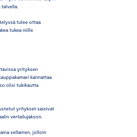
talvella.
elyssä tulee ottaa
kea tukea niille
ttavissa yrityksen
skauppakamari kannattaa
o olisi tukikautta
stetut yritykset saisivat
alin vertailujakson.
aina sellainen, jolloin