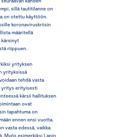
a seuraavan kahden
pi, sillä tautitilanne on
ia on otettu käyttöön.
sille koronaviruskriisin
ista määritellä
a kärsinyt
stä riippuen.
kiksi yrityksen
n yrityksissä
 voidaan tehdä vasta
ritys erityisesti
enteessä kärsii hallituksen
etoimintaan ovat
isin tapahtuma on
tämään ennen ensi vuotta.
on vasta edessä, vaikka
llä. Myös esimerkiksi Lapin