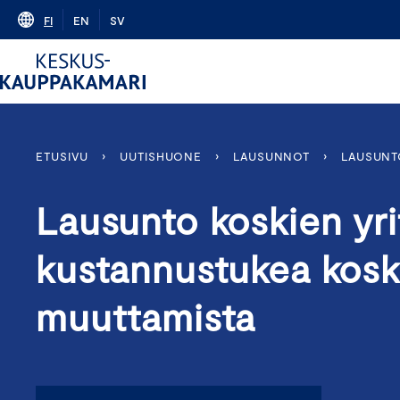
Skip
FI
EN
SV
to
content
ETUSIVU
›
UUTISHUONE
›
LAUSUNNOT
›
LAUSUNT
Lausunto koskien yri
kustannustukea kosk
muuttamista