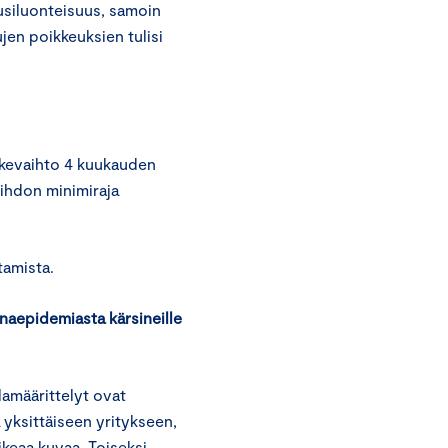
ausiluonteisuus, samoin
jen poikkeuksien tulisi
iikevaihto 4 kuukauden
aihdon minimiraja
tamista.
aepidemiasta kärsineille
amäärittelyt ovat
 yksittäiseen yritykseen,
keaa kuvaa. Toiseksi,