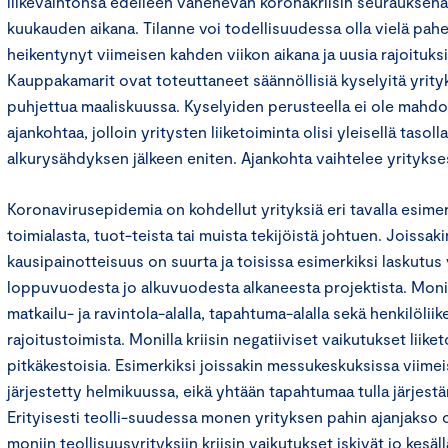
liikevaihtonsa edelleen vähenevän koronakriisin seurauksen
kuukauden aikana. Tilanne voi todellisuudessa olla vielä pahem
heikentynyt viimeisen kahden viikon aikana ja uusia rajoituks
Kauppakamarit ovat toteuttaneet säännöllisiä kyselyitä yrityk
puhjettua maaliskuussa. Kyselyiden perusteella ei ole mahdoll
ajankohtaa, jolloin yritysten liiketoiminta olisi yleisellä tasoll
alkurysähdyksen jälkeen eniten. Ajankohta vaihtelee yritykse
Koronavirusepidemia on kohdellut yrityksiä eri tavalla esimer
toimialasta, tuot-teista tai muista tekijöistä johtuen. Joissaki
kausipainotteisuus on suurta ja toisissa esimerkiksi laskutus
loppuvuodesta jo alkuvuodesta alkaneesta projektista. Moni y
matkailu- ja ravintola-alalla, tapahtuma-alalla sekä henkilöliik
rajoitustoimista. Monilla kriisin negatiiviset vaikutukset liik
pitkäkestoisia. Esimerkiksi joissakin messukeskuksissa viime
järjestetty helmikuussa, eikä yhtään tapahtumaa tulla järjes
Erityisesti teolli-suudessa monen yrityksen pahin ajanjakso 
moniin teollisuusyrityksiin kriisin vaikutukset iskivät jo kesä