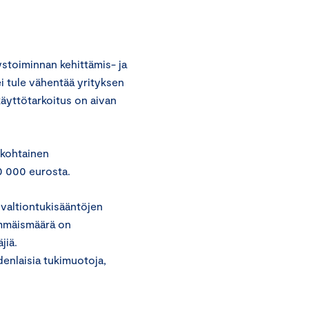
toiminnan kehittämis- ja
i tule vähentää yrityksen
äyttötarkoitus on aivan
skohtainen
0 000 eurosta.
valtiontukisääntöjen
mmäismäärä on
jiä.
denlaisia tukimuotoja,