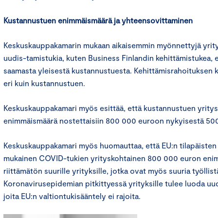
Kustannustuen enimmäismäärä ja yhteensovittaminen
Keskuskauppakamarin mukaan aikaisemmin myönnettyjä yritys
uudis-tamistukia, kuten Business Finlandin kehittämistukea, e
saamasta yleisestä kustannustuesta. Kehittämisrahoituksen k
eri kuin kustannustuen.
Keskuskauppakamari myös esittää, että kustannustuen yrity
enimmäismäärä nostettaisiin 800 000 euroon nykyisestä 50
Keskuskauppakamari myös huomauttaa, että EU:n tilapäisten 
mukainen COVID-tukien yrityskohtainen 800 000 euron eni
riittämätön suurille yrityksille, jotka ovat myös suuria työllistä
Koronavirusepidemian pitkittyessä yrityksille tulee luoda uu
joita EU:n valtiontukisääntely ei rajoita.