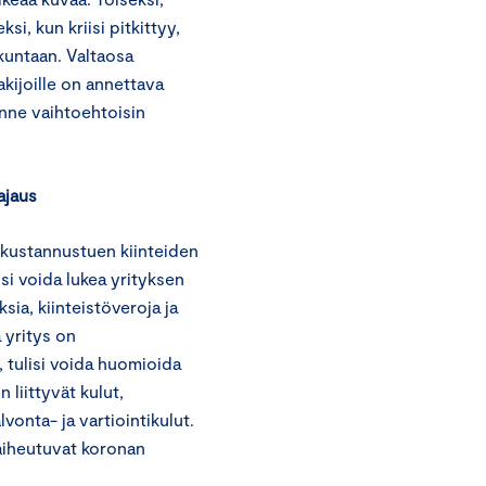
si, kun kriisi pitkittyy,
kuntaan. Valtaosa
hakijoille on annettava
anne vaihtoehtoisin
ajaus
 kustannustuen kiinteiden
si voida lukea yrityksen
sia, kiinteistöveroja ja
a yritys on
 tulisi voida huomioida
 liittyvät kulut,
lvonta- ja vartiointikulut.
 aiheutuvat koronan