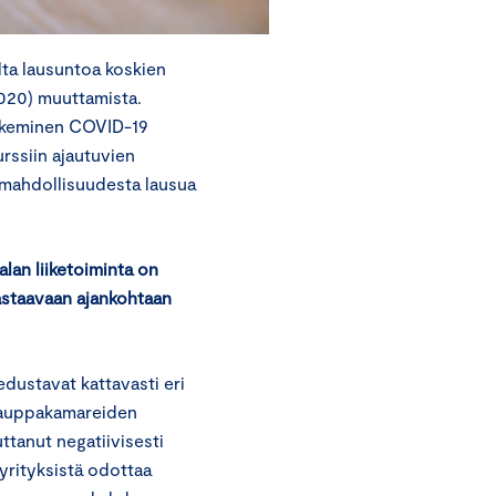
lta lausuntoa koskien
2020) muuttamista.
tukeminen COVID-19
rssiin ajautuvien
 mahdollisuudesta lausua
lan liiketoiminta on
vastaavaan ajankohtaan
dustavat kattavasti eri
 kauppakamareiden
ttanut negatiivisesti
yrityksistä odottaa