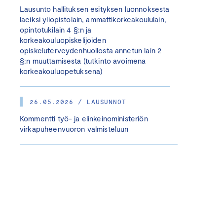
Lausunto hallituksen esityksen luonnoksesta
laeiksi yliopistolain, ammattikorkeakoululain,
opintotukilain 4 §:n ja
korkeakouluopiskelijoiden
opiskeluterveydenhuollosta annetun lain 2
§:n muuttamisesta (tutkinto avoimena
korkeakouluopetuksena)
26.05.2026 / LAUSUNNOT
Kommentti työ- ja elinkeinoministeriön
virkapuheenvuoron valmisteluun