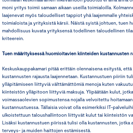
moni yritys toimii samaan aikaan useilla toimialoilla. Kolmannek
laajenevat myös taloudelliset tappiot yhä laajemmalle yhteis
toimialoista ja yrityksistä kärsii. Näistä syistä johtuen, tuen 
mahdollisuus kuvata yrityksensä todellinen taloudellinen til
kriteerein.
Tuen määrityksessä huomioitavien kiinteiden kustannusten r
Keskuskauppakamari pitää erittäin olennaisena esitystä, että
kustannusten rajausta laajennetaan. Kustannustuen piiriin tuli
ylläpitämiseen liittyviä välttämättömiä menoja kuten vakuutuk
kiinteistön ylläpitoon liittyviä maksuja. Ylipäätään kulut, jotk
voimassaolevien sopimustensa nojalla velvoitettu hoitamaan,
kustannustuessa. Tällaisia voivat olla esimerkiksi IT-palveluihin
ulkoistettuun taloushallintoon liittyvät kulut tai kiinteistön va
Lisäksi kustannustuen piirissä tulisi olla kustannusten, jotka
terveys- ja muiden haittojen estämisestä.