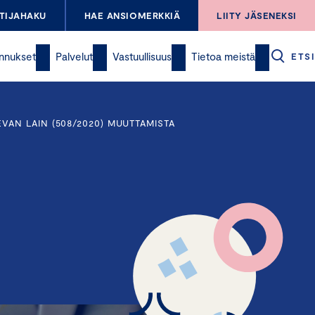
TIJAHAKU
HAE ANSIOMERKKIÄ
LIITY JÄSENEKSI
nnukset
Palvelut
Vastuullisuus
Tietoa meistä
ETSI
AN LAIN (508/2020) MUUTTAMISTA