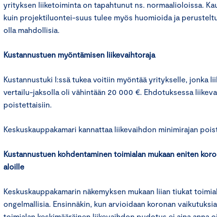
yrityksen liiketoiminta on tapahtunut ns. normaalioloissa. K
kuin projektiluontei-suus tulee myös huomioida ja perusteltu
olla mahdollisia.
Kustannustuen myöntämisen liikevaihtoraja
Kustannustuki I:ssä tukea voitiin myöntää yritykselle, jonka l
vertailu-jaksolla oli vähintään 20 000 €. Ehdotuksessa liikev
poistettaisiin.
Keskuskauppakamari kannattaa liikevaihdon minimirajan pois
Kustannustuen kohdentaminen toimialan mukaan eniten koron
aloille
Keskuskauppakamarin näkemyksen mukaan liian tiukat toimial
ongelmallisia. Ensinnäkin, kun arvioidaan koronan vaikutuksia
toimialan keskimääräinen liikevaihdon pudotus ei aina anna oi