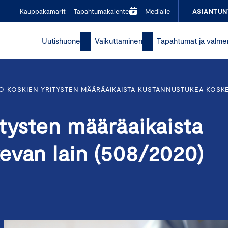
Kauppakamarit
Tapahtumakalenteri
Medialle
ASIANTUN
Uutishuone
Vaikuttaminen
Tapahtumat ja valme
O KOSKIEN YRITYSTEN MÄÄRÄAIKAISTA KUSTANNUSTUKEA KOSKEV
tysten määräaikaista
evan lain (508/2020)