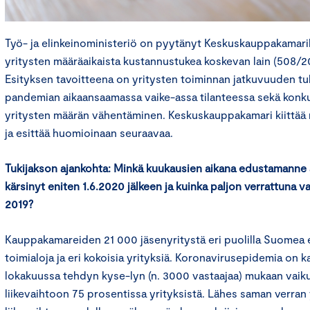
Työ- ja elinkeinoministeriö on pyytänyt Keskuskauppakamari
yritysten määräaikaista kustannustukea koskevan lain (508/
Esityksen tavoitteena on yritysten toiminnan jatkuvuuden 
pandemian aikaansaamassa vaike-assa tilanteessa sekä konku
yritysten määrän vähentäminen. Keskuskauppakamari kiittää
ja esittää huomioinaan seuraavaa.
Tukijakson ajankohta: Minkä kuukausien aikana edustamanne a
kärsinyt eniten 1.6.2020 jälkeen ja kuinka paljon verrattuna 
2019?
Kauppakamareiden 21 000 jäsenyritystä eri puolilla Suomea e
toimialoja ja eri kokoisia yrityksiä. Koronavirusepidemia on
lokakuussa tehdyn kyse-lyn (n. 3000 vastaajaa) mukaan vaiku
liikevaihtoon 75 prosentissa yrityksistä. Lähes saman verran 