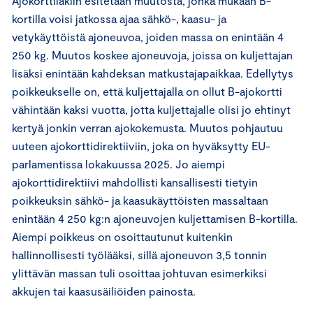
Ajokorttilakiin esitetään muutosta, jonka mukaan B-
kortilla voisi jatkossa ajaa sähkö-, kaasu- ja
vetykäyttöistä ajoneuvoa, joiden massa on enintään 4
250 kg. Muutos koskee ajoneuvoja, joissa on kuljettajan
lisäksi enintään kahdeksan matkustajapaikkaa. Edellytys
poikkeukselle on, että kuljettajalla on ollut B-ajokortti
vähintään kaksi vuotta, jotta kuljettajalle olisi jo ehtinyt
kertyä jonkin verran ajokokemusta. Muutos pohjautuu
uuteen ajokorttidirektiiviin, joka on hyväksytty EU-
parlamentissa lokakuussa 2025. Jo aiempi
ajokorttidirektiivi mahdollisti kansallisesti tietyin
poikkeuksin sähkö- ja kaasukäyttöisten massaltaan
enintään 4 250 kg:n ajoneuvojen kuljettamisen B-kortilla.
Aiempi poikkeus on osoittautunut kuitenkin
hallinnollisesti työlääksi, sillä ajoneuvon 3,5 tonnin
ylittävän massan tuli osoittaa johtuvan esimerkiksi
akkujen tai kaasusäiliöiden painosta.