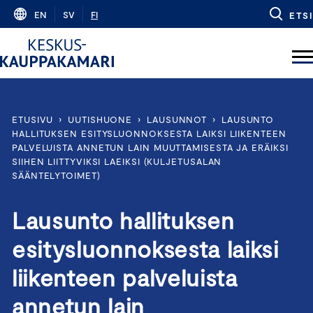
Skip
EN
SV
FI
ETSI
to
content
ETUSIVU
›
UUTISHUONE
›
LAUSUNNOT
›
LAUSUNTO
HALLITUKSEN ESITYSLUONNOKSESTA LAIKSI LIIKENTEEN
PALVELUISTA ANNETUN LAIN MUUTTAMISESTA JA ERÄIKSI
SIIHEN LIITTYVIKSI LAEIKSI (KULJETUSALAN
SÄÄNTELYTOIMET)
Lausunto hallituksen
esitysluonnoksesta laiksi
liikenteen palveluista
annetun lain