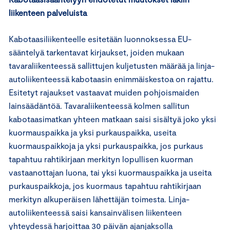
liikenteen palveluista
Kabotaasiliikenteelle esitetään luonnoksessa EU-
sääntelyä tarkentavat kirjaukset, joiden mukaan
tavaraliikenteessä sallittujen kuljetusten määrää ja linja-
autoliikenteessä kabotaasin enimmäiskestoa on rajattu.
Esitetyt rajaukset vastaavat muiden pohjoismaiden
lainsäädäntöä. Tavaraliikenteessä kolmen sallitun
kabotaasimatkan yhteen matkaan saisi sisältyä joko yksi
kuormauspaikka ja yksi purkauspaikka, useita
kuormauspaikkoja ja yksi purkauspaikka, jos purkaus
tapahtuu rahtikirjaan merkityn lopullisen kuorman
vastaanottajan luona, tai yksi kuormauspaikka ja useita
purkauspaikkoja, jos kuormaus tapahtuu rahtikirjaan
merkityn alkuperäisen lähettäjän toimesta. Linja-
autoliikenteessä saisi kansainvälisen liikenteen
yhteydessä harjoittaa 30 päivän ajanjaksolla