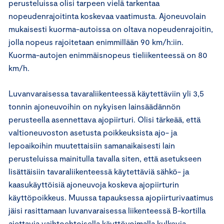
perusteluissa olisi tarpeen vielä tarkentaa
nopeudenrajoitinta koskevaa vaatimusta. Ajoneuvolain
mukaisesti kuorma-autoissa on oltava nopeudenrajoitin,
jolla nopeus rajoitetaan enimmillään 90 km/h:iin.
Kuorma-autojen enimmäisnopeus tieliikenteessä on 80
km/h.
Luvanvaraisessa tavaraliikenteessä käytettäviin yli 3,5
tonnin ajoneuvoihin on nykyisen lainsäädännön
perusteella asennettava ajopiirturi. Olisi tärkeää, että
valtioneuvoston asetusta poikkeuksista ajo- ja
lepoaikoihin muutettaisiin samanaikaisesti lain
perusteluissa mainitulla tavalla siten, että asetukseen
lisättäisiin tavaraliikenteessä käytettäviä sähkö- ja
kaasukäyttöisiä ajoneuvoja koskeva ajopiirturin
käyttöpoikkeus. Muussa tapauksessa ajopiirturivaatimus
jäisi rasittamaan luvanvaraisessa liikenteessä B-kortilla
ajettavia vaihtoehtoisella käyttövoimalla kulkevia