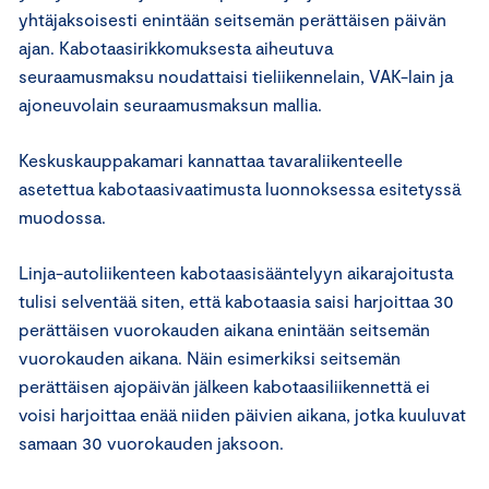
yhtäjaksoisesti enintään seitsemän perättäisen päivän
ajan. Kabotaasirikkomuksesta aiheutuva
seuraamusmaksu noudattaisi tieliikennelain, VAK-lain ja
ajoneuvolain seuraamusmaksun mallia.
Keskuskauppakamari kannattaa tavaraliikenteelle
asetettua kabotaasivaatimusta luonnoksessa esitetyssä
muodossa.
Linja-autoliikenteen kabotaasisääntelyyn aikarajoitusta
tulisi selventää siten, että kabotaasia saisi harjoittaa 30
perättäisen vuorokauden aikana enintään seitsemän
vuorokauden aikana. Näin esimerkiksi seitsemän
perättäisen ajopäivän jälkeen kabotaasiliikennettä ei
voisi harjoittaa enää niiden päivien aikana, jotka kuuluvat
samaan 30 vuorokauden jaksoon.