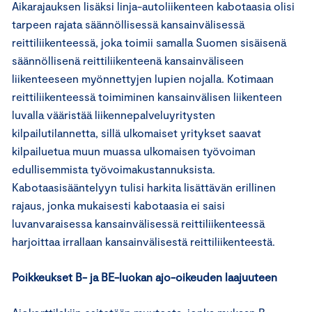
Aikarajauksen lisäksi linja-autoliikenteen kabotaasia olisi
tarpeen rajata säännöllisessä kansainvälisessä
reittiliikenteessä, joka toimii samalla Suomen sisäisenä
säännöllisenä reittiliikenteenä kansainväliseen
liikenteeseen myönnettyjen lupien nojalla. Kotimaan
reittiliikenteessä toimiminen kansainvälisen liikenteen
luvalla vääristää liikennepalveluyritysten
kilpailutilannetta, sillä ulkomaiset yritykset saavat
kilpailuetua muun muassa ulkomaisen työvoiman
edullisemmista työvoimakustannuksista.
Kabotaasisääntelyyn tulisi harkita lisättävän erillinen
rajaus, jonka mukaisesti kabotaasia ei saisi
luvanvaraisessa kansainvälisessä reittiliikenteessä
harjoittaa irrallaan kansainvälisestä reittiliikenteestä.
Poikkeukset B- ja BE-luokan ajo-oikeuden laajuuteen