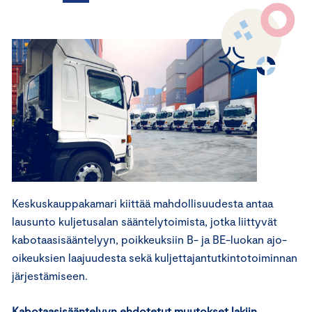
Keskuskauppakamari kiittää mahdollisuudesta antaa
lausunto kuljetusalan sääntelytoimista, jotka liittyvät
kabotaasisääntelyyn, poikkeuksiin B- ja BE-luokan ajo-
oikeuksien laajuudesta sekä kuljettajantutkintotoiminnan
järjestämiseen.
Kabotaasisääntelyyn ehdotetut muutokset lakiin