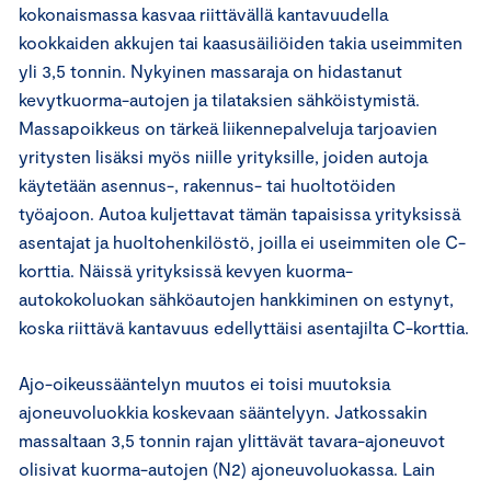
kokonaismassa kasvaa riittävällä kantavuudella
kookkaiden akkujen tai kaasusäiliöiden takia useimmiten
yli 3,5 tonnin. Nykyinen massaraja on hidastanut
kevytkuorma-autojen ja tilataksien sähköistymistä.
Massapoikkeus on tärkeä liikennepalveluja tarjoavien
yritysten lisäksi myös niille yrityksille, joiden autoja
käytetään asennus-, rakennus- tai huoltotöiden
työajoon. Autoa kuljettavat tämän tapaisissa yrityksissä
asentajat ja huoltohenkilöstö, joilla ei useimmiten ole C-
korttia. Näissä yrityksissä kevyen kuorma-
autokokoluokan sähköautojen hankkiminen on estynyt,
koska riittävä kantavuus edellyttäisi asentajilta C-korttia.
Ajo-oikeussääntelyn muutos ei toisi muutoksia
ajoneuvoluokkia koskevaan sääntelyyn. Jatkossakin
massaltaan 3,5 tonnin rajan ylittävät tavara-ajoneuvot
olisivat kuorma-autojen (N2) ajoneuvoluokassa. Lain