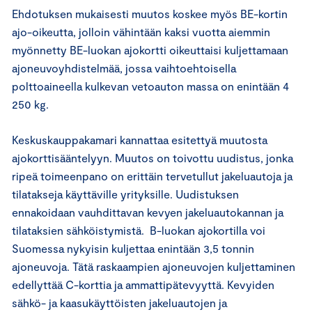
Ehdotuksen mukaisesti muutos koskee myös BE-kortin
ajo-oikeutta, jolloin vähintään kaksi vuotta aiemmin
myönnetty BE-luokan ajokortti oikeuttaisi kuljettamaan
ajoneuvoyhdistelmää, jossa vaihtoehtoisella
polttoaineella kulkevan vetoauton massa on enintään 4
250 kg.
Keskuskauppakamari kannattaa esitettyä muutosta
ajokorttisääntelyyn. Muutos on toivottu uudistus, jonka
ripeä toimeenpano on erittäin tervetullut jakeluautoja ja
tilatakseja käyttäville yrityksille. Uudistuksen
ennakoidaan vauhdittavan kevyen jakeluautokannan ja
tilataksien sähköistymistä. B-luokan ajokortilla voi
Suomessa nykyisin kuljettaa enintään 3,5 tonnin
ajoneuvoja. Tätä raskaampien ajoneuvojen kuljettaminen
edellyttää C-korttia ja ammattipätevyyttä. Kevyiden
sähkö- ja kaasukäyttöisten jakeluautojen ja