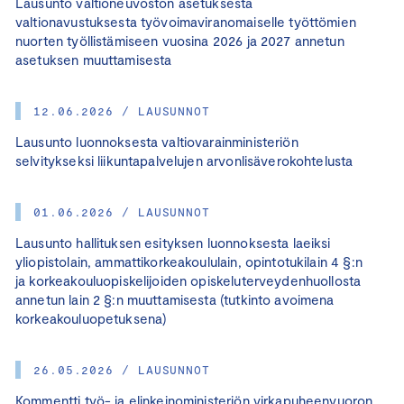
Lausunto valtioneuvoston asetuksesta
valtionavustuksesta työvoimaviranomaiselle työttömien
nuorten työllistämiseen vuosina 2026 ja 2027 annetun
asetuksen muuttamisesta
12.06.2026 / LAUSUNNOT
Lausunto luonnoksesta valtiovarainministeriön
selvitykseksi liikuntapalvelujen arvonlisäverokohtelusta
01.06.2026 / LAUSUNNOT
Lausunto hallituksen esityksen luonnoksesta laeiksi
yliopistolain, ammattikorkeakoululain, opintotukilain 4 §:n
ja korkeakouluopiskelijoiden opiskeluterveydenhuollosta
annetun lain 2 §:n muuttamisesta (tutkinto avoimena
korkeakouluopetuksena)
26.05.2026 / LAUSUNNOT
Kommentti työ- ja elinkeinoministeriön virkapuheenvuoron