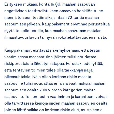
Esityksen mukaan, kohta 16 §d, maahan saapuvan
negatiivisen testitodistuksen omaavan henkilön tulee
mennä toiseen testiin aikaisintaan 72 tuntia maahan
saapumisen jälkeen. Kauppakamarit eivät näe perusteltua
syytä toiselle testille, kun maahan saavutaan matalan
ilmaantuvuusluvun tai hyvän rokotekattavuuden maista.
Kauppakamarit esittävät näkemyksenään, että testin
vaatimisessa maahantulon jälkeen tulisi noudattaa
riskiperustaista lähestymistapaa. Peruslaki edellyttää,
että tehtävien toimien tulee olla tarkkarajaisia ja
oikeasuhtaisia. Näin ollen korkean riskin maasta
saapuville tulisi noudattaa erilaisia vaatimuksia maahan
saapumisen osalta kuin vihreän kategorian maista
saapuville. Toisen testin vaatiminen ja karanteeni voivat
olla tarvittaessa keinoja niiden maahan saapuvien osalta,
joiden lähtöpaikka on korkean riskin alue, mutta sen ei