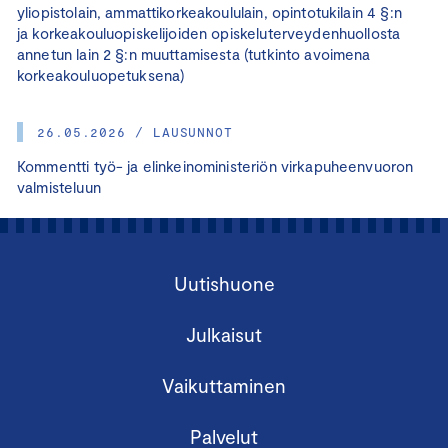
yliopistolain, ammattikorkeakoululain, opintotukilain 4 §:n
ja korkeakouluopiskelijoiden opiskeluterveydenhuollosta
annetun lain 2 §:n muuttamisesta (tutkinto avoimena
korkeakouluopetuksena)
26.05.2026 / LAUSUNNOT
Kommentti työ- ja elinkeinoministeriön virkapuheenvuoron
valmisteluun
Uutishuone
Julkaisut
Vaikuttaminen
Palvelut