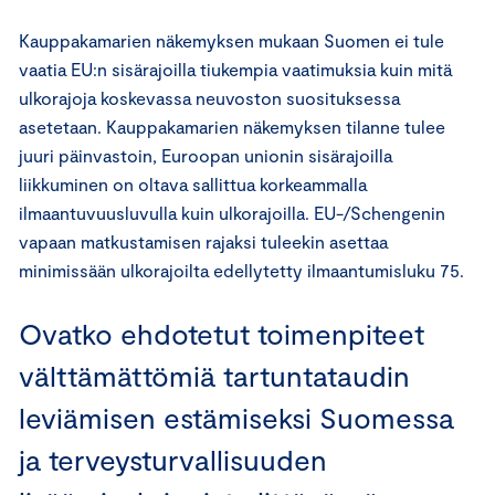
Kauppakamarien näkemyksen mukaan Suomen ei tule
vaatia EU:n sisärajoilla tiukempia vaatimuksia kuin mitä
ulkorajoja koskevassa neuvoston suosituksessa
asetetaan. Kauppakamarien näkemyksen tilanne tulee
juuri päinvastoin, Euroopan unionin sisärajoilla
liikkuminen on oltava sallittua korkeammalla
ilmaantuvuusluvulla kuin ulkorajoilla. EU-/Schengenin
vapaan matkustamisen rajaksi tuleekin asettaa
minimissään ulkorajoilta edellytetty ilmaantumisluku 75.
Ovatko ehdotetut toimenpiteet
välttämättömiä tartuntataudin
leviämisen estämiseksi Suomessa
ja terveysturvallisuuden