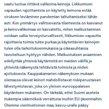
saatu luotua riittävä valikoima keinoja. Liikkumisen
vapauden rajoittamista on käytetty keinona estää
viruksen leviäminen pandemian taltuttamiseksi tähän
asti. Kun ymmärrys vallitsevasta tilanteesta on kasvanut
ja keinovalikoimaa on kasvatettu, miten matkustaminen
voidaan sallia terveysturvallisesti, liikkumisen vapautta
rajoittavia toimia tulee purkaa ja käytettävien keinojen
tulee olla tarkoituksenmukaisia ja oikeasuhtaisia
tavoiteltuun hyötyyn nähden. Matkustuksen avaaminen
edellyttää yhteisiä käytänteitä eri maiden välillä ja
yhteistä näkemystä tehtävistä toimista ja niiden
ajoituksesta. Kauppakamarien näkemyksen mukaan
olemassa olevat keinot mahdollistavat riskiperustaisen
lähestymistavan, joka on yleisen eurooppalaisen
käytänteen mukainen. On tärkeää, ettei Suomi aseteta
tiukempia säännöksiä verrattuna muihin EU-jäsenmaihin.
Olemme vientivetoinen maa, kasvu-uralle pääsy