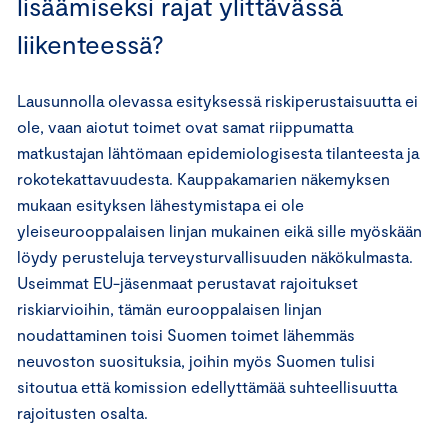
lisäämiseksi rajat ylittävässä
liikenteessä?
Lausunnolla olevassa esityksessä riskiperustaisuutta ei
ole, vaan aiotut toimet ovat samat riippumatta
matkustajan lähtömaan epidemiologisesta tilanteesta ja
rokotekattavuudesta. Kauppakamarien näkemyksen
mukaan esityksen lähestymistapa ei ole
yleiseurooppalaisen linjan mukainen eikä sille myöskään
löydy perusteluja terveysturvallisuuden näkökulmasta.
Useimmat EU-jäsenmaat perustavat rajoitukset
riskiarvioihin, tämän eurooppalaisen linjan
noudattaminen toisi Suomen toimet lähemmäs
neuvoston suosituksia, joihin myös Suomen tulisi
sitoutua että komission edellyttämää suhteellisuutta
rajoitusten osalta.