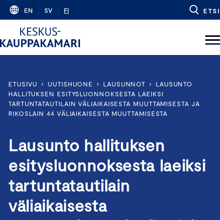
Skip
EN
SV
FI
ETSI
to
content
ETUSIVU
›
UUTISHUONE
›
LAUSUNNOT
›
LAUSUNTO
HALLITUKSEN ESITYSLUONNOKSESTA LAEIKSI
TARTUNTATAUTILAIN VÄLIAIKAISESTA MUUTTAMISESTA JA
RIKOSLAIN 44 VÄLIAIKAISESTA MUUTTAMISESTA
Lausunto hallituksen
esitysluonnoksesta laeiksi
tartuntatautilain
väliaikaisesta