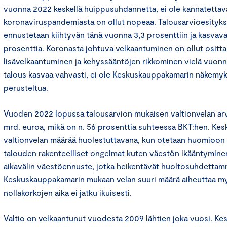
vuonna 2022 keskellä huippusuhdannetta, ei ole kannatetta
koronaviruspandemiasta on ollut nopeaa. Talousarvioesityk
ennustetaan kiihtyvän tänä vuonna 3,3 prosenttiin ja kasvav
prosenttia. Koronasta johtuva velkaantuminen on ollut ositt
lisävelkaantuminen ja kehyssääntöjen rikkominen vielä vuon
talous kasvaa vahvasti, ei ole Keskuskauppakamarin näkem
perusteltua.
Vuoden 2022 lopussa talousarvion mukaisen valtionvelan arv
mrd. euroa, mikä on n. 56 prosenttia suhteessa BKT:hen. Ke
valtionvelan määrää huolestuttavana, kun otetaan huomioo
talouden rakenteelliset ongelmat kuten väestön ikääntymine
aikavälin väestöennuste, jotka heikentävät huoltosuhdettam
Keskuskauppakamarin mukaan velan suuri määrä aiheuttaa myö
nollakorkojen aika ei jatku ikuisesti.
Valtio on velkaantunut vuodesta 2009 lähtien joka vuosi. K