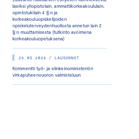
laeiksi yliopistolain, ammattikorkeakoululain,
opintotukilain 4 §:n ja
korkeakouluopiskelijoiden
opiskeluterveydenhuollosta annetun lain 2
§:n muuttamisesta (tutkinto avoimena
korkeakouluopetuksena)
26.05.2026 / LAUSUNNOT
Kommentti työ- ja elinkeinoministeriön
virkapuheenvuoron valmisteluun