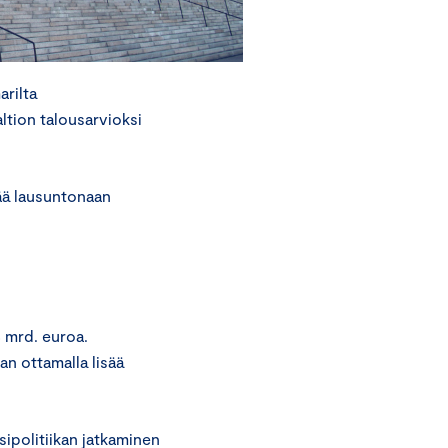
rilta
ltion talousarvioksi
ää lausuntonaan
 mrd. euroa.
an ottamalla lisää
politiikan jatkaminen