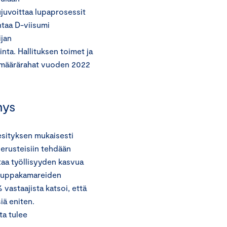
juvoittaa lupaprosessit
ntaa D-viisumi
ijan
nta. Hallituksen toimet ja
 määrärahat vuoden 2022
nnys
esityksen mukaisesti
erusteisiin tehdään
staa työllisyyden kasvua
 Kauppakamareiden
 vastaajista katsoi, että
iä eniten.
a tulee