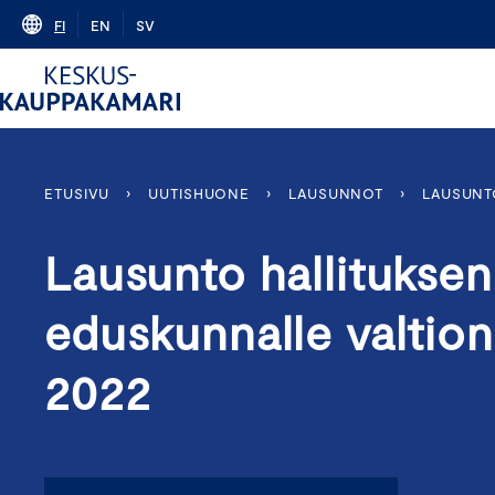
Skip
FI
EN
SV
to
content
ETUSIVU
›
UUTISHUONE
›
LAUSUNNOT
›
LAUSUNT
Lausunto hallituksen
eduskunnalle valtion
2022