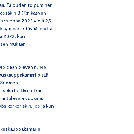
vaa. Talouden toipuminen
sessäkin BKT:n kasvun
an vuonna 2022 vielä 2,9
ain ymmärrettävää, mutta
na 2022, kun
yksen mukaan
ioidaan olevan n. 146
skuskauppakamari pitää
n Suomen
n sekä heikko pitkän
me tulevina vuosina.
s korkoriskin, jos ja kun
eskuskauppakamarin