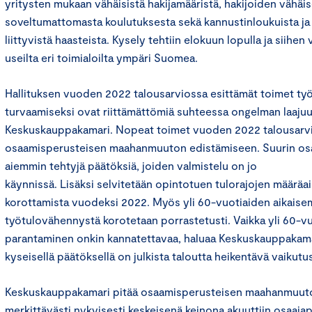
yritysten mukaan vähäisistä hakijamääristä, hakijoiden vähäi
soveltumattomasta koulutuksesta sekä kannustinloukuista ja
liittyvistä haasteista. Kysely tehtiin elokuun lopulla ja siihen 
useilta eri toimialoilta ympäri Suomea.
Hallituksen vuoden 2022 talousarviossa esittämät toimet t
turvaamiseksi ovat riittämättömiä suhteessa ongelman laajuu
Keskuskauppakamari. Nopeat toimet vuoden 2022 talousarvi
osaamisperusteisen maahanmuuton edistämiseen. Suurin osa 
aiemmin tehtyjä päätöksiä, joiden valmistelu on jo
käynnissä. Lisäksi selvitetään opintotuen tulorajojen määräai
korottamista vuodeksi 2022. Myös yli 60-vuotiaiden aikaise
työtulovähennystä korotetaan porrastetusti. Vaikka yli 60-v
parantaminen onkin kannatettavaa, haluaa Keskuskauppakama
kyseisellä päätöksellä on julkista taloutta heikentävä vaikut
Keskuskauppakamari pitää osaamisperusteisen maahanmuuto
merkittävästi nykyisesti keskeisenä keinona akuuttiin osaaja