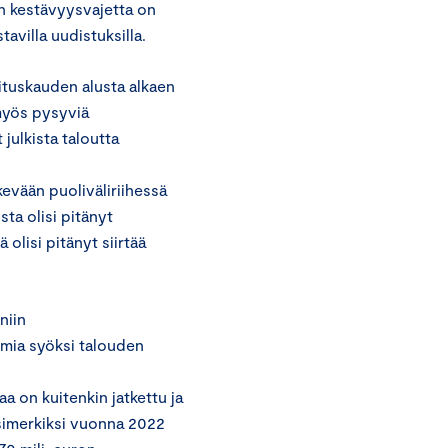
en kestävyysvajetta on
stavilla uudistuksilla.
lituskauden alusta alkaen
 myös pysyviä
julkista taloutta
evään puoliväliriihessä
sta olisi pitänyt
olisi pitänyt siirtää
niin
emia syöksi talouden
a on kuitenkin jatkettu ja
simerkiksi vuonna 2022