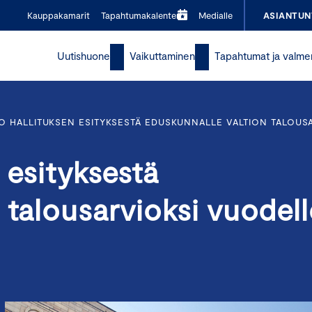
Kauppakamarit
Tapahtumakalenteri
Medialle
ASIANTUN
Uutishuone
Vaikuttaminen
Tapahtumat ja valme
O HALLITUKSEN ESITYKSESTÄ EDUSKUNNALLE VALTION TALOUS
 esityksestä
 talousarvioksi vuodel