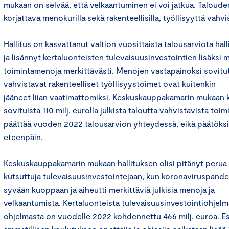
mukaan on selvää, että velkaantuminen ei voi jatkua. Taloud
korjattava menokurilla sekä rakenteellisilla, työllisyyttä vahvi
Hallitus on kasvattanut valtion vuosittaista talousarviota hal
ja lisännyt kertaluonteisten tulevaisuusinvestointien lisäksi
toimintamenoja merkittävästi. Menojen vastapainoksi sovitut 
vahvistavat rakenteelliset työllisyystoimet ovat kuitenkin
jääneet liian vaatimattomiksi. Keskuskauppakamarin mukaan k
sovituista 110 milj. eurolla julkista taloutta vahvistavista toimi
päättää vuoden 2022 talousarvion yhteydessä, eikä päätöksiä 
eteenpäin.
Keskuskauppakamarin mukaan hallituksen olisi pitänyt perua 
kutsuttuja tulevaisuusinvestointejaan, kun koronaviruspand
syvään kuoppaan ja aiheutti merkittäviä julkisia menoja ja
velkaantumista. Kertaluonteista tulevaisuusinvestointiohjelma
ohjelmasta on vuodelle 2022 kohdennettu 466 milj. euroa. E