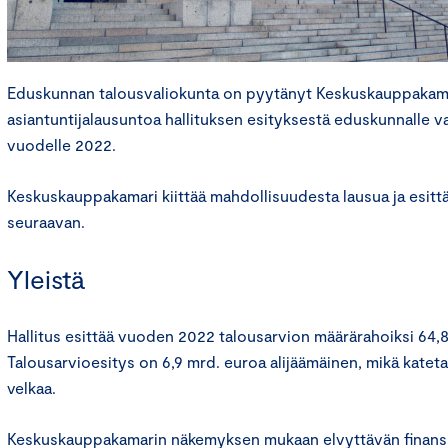
Eduskunnan talousvaliokunta on pyytänyt Keskuskauppakama
asiantuntijalausuntoa hallituksen esityksestä eduskunnalle va
vuodelle 2022.
Keskuskauppakamari kiittää mahdollisuudesta lausua ja esitt
seuraavan.
Yleistä
Hallitus esittää vuoden 2022 talousarvion määrärahoiksi 64,8
Talousarvioesitys on 6,9 mrd. euroa alijäämäinen, mikä kateta
velkaa.
Keskuskauppakamarin näkemyksen mukaan elvyttävän finanssi