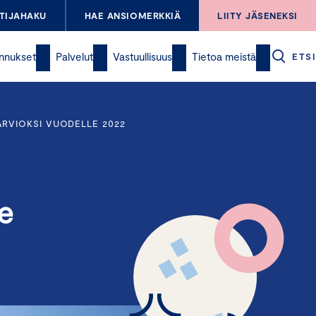
TIJAHAKU
HAE ANSIOMERKKIÄ
LIITY JÄSENEKSI
nnukset
Palvelut
Vastuullisuus
Tietoa meistä
ETSI
ARVIOKSI VUODELLE 2022
le