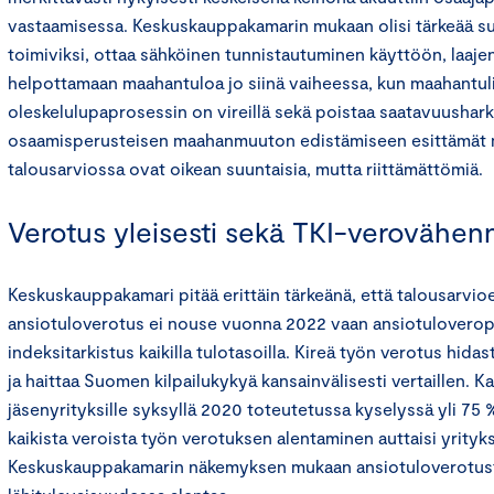
vastaamisessa. Keskuskauppakamarin mukaan olisi tärkeää su
toimiviksi, ottaa sähköinen tunnistautuminen käyttöön, laaje
helpottamaan maahantuloa jo siinä vaiheessa, kun maahantul
oleskelulupaprosessin on vireillä sekä poistaa saatavuusharki
osaamisperusteisen maahanmuuton edistämiseen esittämät
talousarviossa ovat oikean suuntaisia, mutta riittämättömiä.
Verotus yleisesti sekä TKI-verovähe
Keskuskauppakamari pitää erittäin tärkeänä, että talousarvio
ansiotuloverotus ei nouse vuonna 2022 vaan ansiotuloverop
indeksitarkistus kaikilla tulotasoilla. Kireä työn verotus hida
ja haittaa Suomen kilpailukykyä kansainvälisesti vertaillen.
jäsenyrityksille syksyllä 2020 toteutetussa kyselyssä yli 75 %
kaikista veroista työn verotuksen alentaminen auttaisi yrityks
Keskuskauppakamarin näkemyksen mukaan ansiotuloverotust