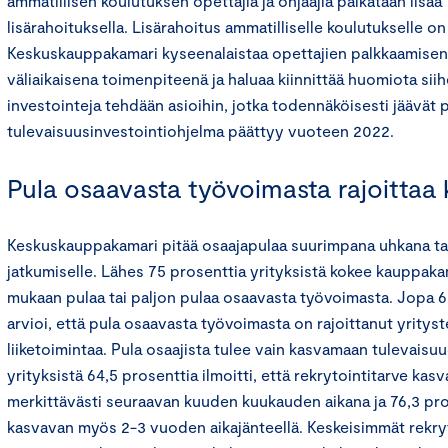
ammatillisen koulutuksen opettajia ja ohjaajia palkataan lisää 
lisärahoituksella. Lisärahoitus ammatilliselle koulutukselle o
Keskuskauppakamari kyseenalaistaa opettajien palkkaamise
väliaikaisena toimenpiteenä ja haluaa kiinnittää huomiota siihe
investointeja tehdään asioihin, jotka todennäköisesti jäävät 
tulevaisuusinvestointiohjelma päättyy vuoteen 2022.
Pula osaavasta työvoimasta rajoittaa
Keskuskauppakamari pitää osaajapulaa suurimpana uhkana t
jatkumiselle. Lähes 75 prosenttia yrityksistä kokee kauppak
mukaan pulaa tai paljon pulaa osaavasta työvoimasta. Jopa 68
arvioi, että pula osaavasta työvoimasta on rajoittanut yrityst
liiketoimintaa. Pula osaajista tulee vain kasvamaan tulevaisuu
yrityksistä 64,5 prosenttia ilmoitti, että rekrytointitarve kasv
merkittävästi seuraavan kuuden kuukauden aikana ja 76,3 pros
kasvavan myös 2-3 vuoden aikajänteellä. Keskeisimmät rekry