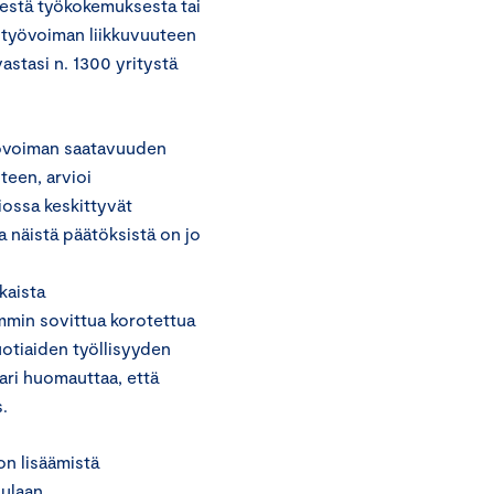
sestä työkokemuksesta tai
 työvoiman liikkuvuuteen
vastasi n. 1300 yritystä
yövoiman saatavuuden
teen, arvioi
ossa keskittyvät
näistä päätöksistä on jo
kaista
mmin sovittua korotettua
uotiaiden työllisyyden
ri huomauttaa, että
us.
n lisäämistä
pulaan