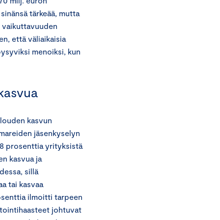
70 milj. euron
n sinänsä tärkeää, mutta
n vaikuttavuuden
n, että väliaikaisia
pysyviksi menoiksi, kun
 kasvua
alouden kasvun
amareiden jäsenkyselyn
 prosenttia yrityksistä
en kasvua ja
dessa, sillä
aa tai kasvaa
enttia ilmoitti tarpeen
tointihaasteet johtuvat