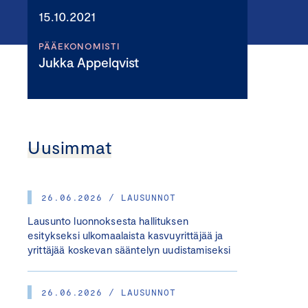
15.10.2021
PÄÄEKONOMISTI
Jukka Appelqvist
Uusimmat
26.06.2026 / LAUSUNNOT
Lausunto luonnoksesta hallituksen
esitykseksi ulkomaalaista kasvuyrittäjää ja
yrittäjää koskevan sääntelyn uudistamiseksi
26.06.2026 / LAUSUNNOT