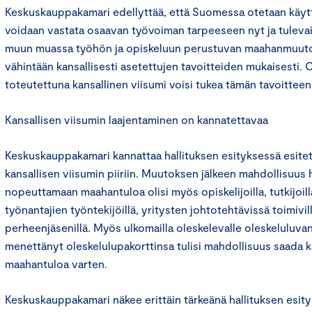
Keskuskauppakamari edellyttää, että Suomessa otetaan käyttöö
voidaan vastata osaavan työvoiman tarpeeseen nyt ja tuleva
muun muassa työhön ja opiskeluun perustuvan maahanmuuto
vähintään kansallisesti asetettujen tavoitteiden mukaisesti. Oi
toteutettuna kansallinen viisumi voisi tukea tämän tavoitteen
Kansallisen viisumin laajentaminen on kannatettavaa
Keskuskauppakamari kannattaa hallituksen esityksessä esite
kansallisen viisumin piiriin. Muutoksen jälkeen mahdollisuus 
nopeuttamaan maahantuloa olisi myös opiskelijoilla, tutkijoilla
työnantajien työntekijöillä, yritysten johtotehtävissä toimivil
perheenjäsenillä. Myös ulkomailla oleskelevalle oleskeluluvan 
menettänyt oleskelulupakorttinsa tulisi mahdollisuus saada k
maahantuloa varten.
Keskuskauppakamari näkee erittäin tärkeänä hallituksen esi