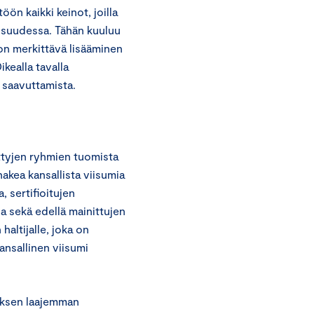
n kaikki keinot, joilla
isuudessa. Tähän kuuluu
n merkittävä lisääminen
kealla tavalla
 saavuttamista.
ttyjen ryhmien tuomista
hakea kansallista viisumia
, sertifioitujen
la sekä edellä mainittujen
haltijalle, joka on
ansallinen viisumi
tyksen laajemman