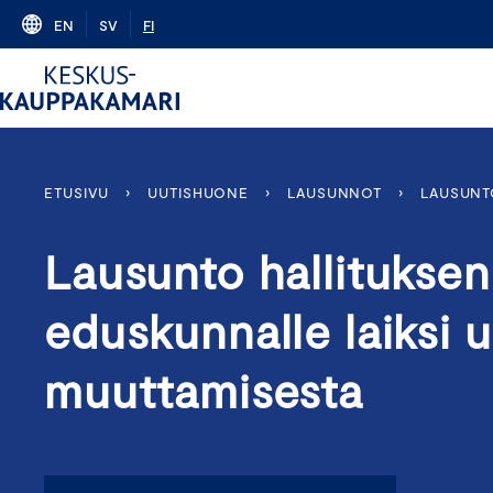
Skip
EN
SV
FI
to
content
ETUSIVU
›
UUTISHUONE
›
LAUSUNNOT
›
LAUSUNT
Lausunto hallituksen
eduskunnalle laiksi 
muuttamisesta