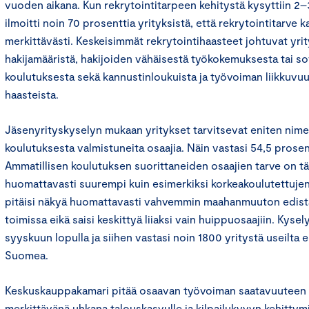
vuoden aikana. Kun rekrytointitarpeen kehitystä kysyttiin 2–
ilmoitti noin 70 prosenttia yrityksistä, että rekrytointitarve 
merkittävästi. Keskeisimmät rekrytointihaasteet johtuvat yri
hakijamääristä, hakijoiden vähäisestä työkokemuksesta tai 
koulutuksesta sekä kannustinloukuista ja työvoiman liikkuvuut
haasteista.
Jäsenyrityskyselyn mukaan yritykset tarvitsevat eniten nim
koulutuksesta valmistuneita osaajia. Näin vastasi 54,5 prosent
Ammatillisen koulutuksen suorittaneiden osaajien tarve on täll
huomattavasti suurempi kuin esimerkiksi korkeakoulutettujen
pitäisi näkyä huomattavasti vahvemmin maahanmuuton edistä
toimissa eikä saisi keskittyä liiaksi vain huippuosaajiin. Kyse
syyskuun lopulla ja siihen vastasi noin 1800 yritystä useilta e
Suomea.
Keskuskauppakamari pitää osaavan työvoiman saatavuuteen li
merkittävänä uhkana talouskasvulle ja kilpailukyvyn kehittym