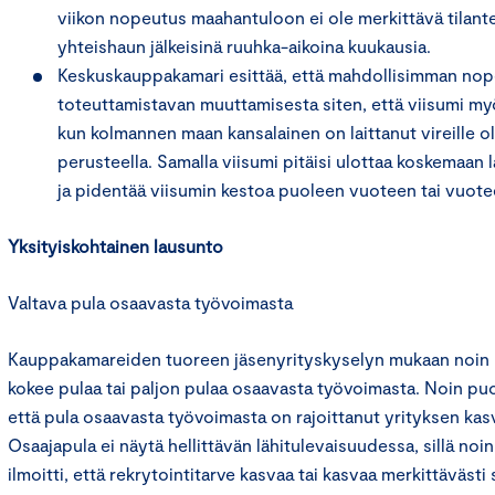
viikon nopeutus maahantuloon ei ole merkittävä tilante
yhteishaun jälkeisinä ruuhka-aikoina kuukausia.
Keskuskauppakamari esittää, että mahdollisimman nopeas
toteuttamistavan muuttamisesta siten, että viisumi myönn
kun kolmannen maan kansalainen on laittanut vireille 
perusteella. Samalla viisumi pitäisi ulottaa koskemaan l
ja pidentää viisumin kestoa puoleen vuoteen tai vuote
Yksityiskohtainen lausunto
Valtava pula osaavasta työvoimasta
Kauppakamareiden tuoreen jäsenyrityskyselyn mukaan noin 7
kokee pulaa tai paljon pulaa osaavasta työvoimasta. Noin puol
että pula osaavasta työvoimasta on rajoittanut yrityksen kasvu
Osaajapula ei näytä hellittävän lähitulevaisuudessa, sillä noin
ilmoitti, että rekrytointitarve kasvaa tai kasvaa merkittäväst