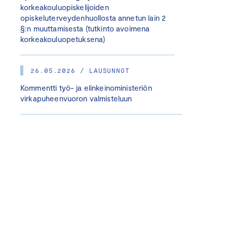
korkeakouluopiskelijoiden
opiskeluterveydenhuollosta annetun lain 2
§:n muuttamisesta (tutkinto avoimena
korkeakouluopetuksena)
26.05.2026 / LAUSUNNOT
Kommentti työ- ja elinkeinoministeriön
virkapuheenvuoron valmisteluun