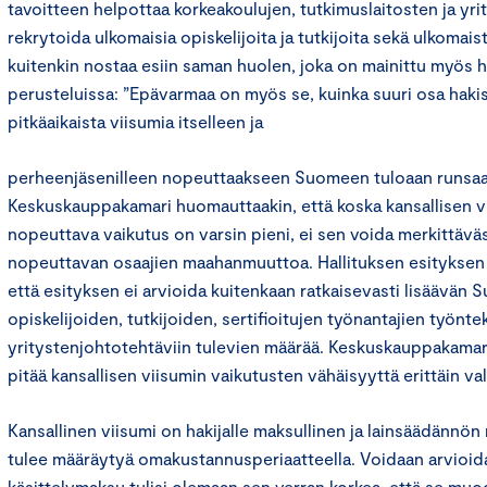
tavoitteen helpottaa korkeakoulujen, tutkimuslaitosten ja yr
rekrytoida ulkomaisia opiskelijoita ja tutkijoita sekä ulkoma
kuitenkin nostaa esiin saman huolen, joka on mainittu myös h
perusteluissa: ”Epävarmaa on myös se, kuinka suuri osa hakisi
pitkäaikaista viisumia itselleen ja
perheenjäsenilleen nopeuttaakseen Suomeen tuloaan runsaalla
Keskuskauppakamari huomauttaakin, että koska kansallisen 
nopeuttava vaikutus on varsin pieni, ei sen voida merkittäväs
nopeuttavan osaajien maahanmuuttoa. Hallituksen esityksen 
että esityksen ei arvioida kuitenkaan ratkaisevasti lisäävän
opiskelijoiden, tutkijoiden, sertifioitujen työnantajien työntek
yritystenjohtotehtäviin tulevien määrää. Keskuskauppakamari
pitää kansallisen viisumin vaikutusten vähäisyyttä erittäin val
Kansallinen viisumi on hakijalle maksullinen ja lainsäädännö
tulee määräytyä omakustannusperiaatteella. Voidaan arvioid
käsittelymaksu tulisi olemaan sen verran korkea, että se m