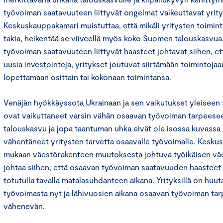
työvoiman saatavuuteen liittyvät ongelmat vaikeuttavat yrity
Keskuskauppakamari muistuttaa, että mikäli yritysten toimin
takia, heikentää se viiveellä myös koko Suomen talouskasvua
työvoiman saatavuuteen liittyvät haasteet johtavat siihen, 
uusia investointeja, yritykset joutuvat siirtämään toimintojaa
lopettamaan osittain tai kokonaan toimintansa.
Venäjän hyökkäyssota Ukrainaan ja sen vaikutukset yleiseen
ovat vaikuttaneet varsin vähän osaavan työvoiman tarpeese
talouskasvu ja jopa taantuman uhka eivät ole isossa kuvassa 
vähentäneet yritysten tarvetta osaavalle työvoimalle. Kesk
mukaan väestörakenteen muutoksesta johtuva työikäisen v
johtaa siihen, että osaavan työvoiman saatavuuden haasteet 
totutulla tavalla matalasuhdanteen aikana. Yrityksillä on huu
työvoimasta nyt ja lähivuosien aikana osaavan työvoiman ta
vähenevän.