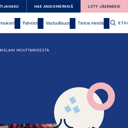
TIJAHAKU
HAE ANSIOMERKKIÄ
LIITY JÄSENEKSI
nnukset
Palvelut
Vastuullisuus
Tietoa meistä
ETSI
AISLAIN MUUTTAMISESTA