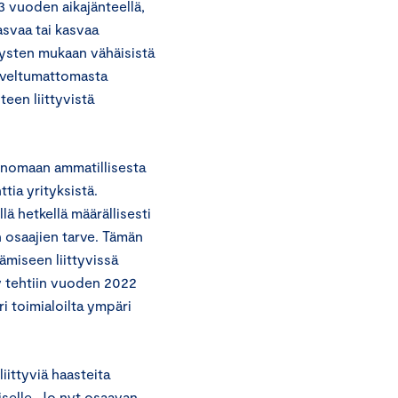
3 vuoden aikajänteellä,
kasvaa tai kasvaa
tysten mukaan vähäisistä
soveltumattomasta
een liittyvistä
enomaan ammatillisesta
tia yrityksistä.
ä hetkellä määrällisesti
 osaajien tarve. Tämän
miseen liittyvissä
ly tehtiin vuoden 2022
ri toimialoilta ympäri
ittyviä haasteita
iselle. Jo nyt osaavan