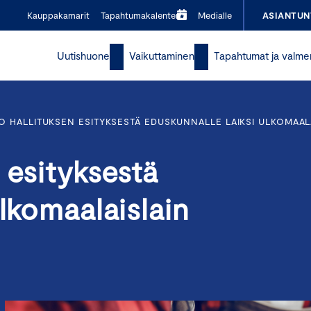
Kauppakamarit
Tapahtumakalenteri
Medialle
ASIANTUN
Uutishuone
Vaikuttaminen
Tapahtumat ja valme
O HALLITUKSEN ESITYKSESTÄ EDUSKUNNALLE LAIKSI ULKOMAAL
 esityksestä
ulkomaalaislain