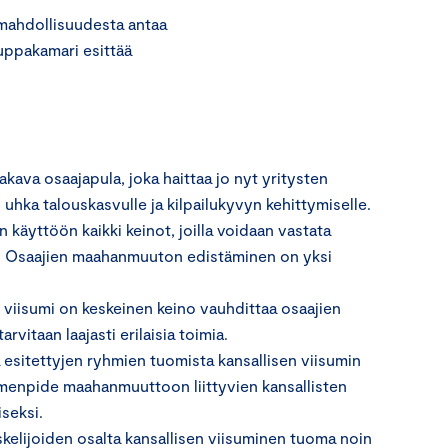
mahdollisuudesta antaa
uppakamari esittää
ava osaajapula, joka haittaa jo nyt yritysten
uhka talouskasvulle ja kilpailukyvyn kehittymiselle.
käyttöön kaikki keinot, joilla voidaan vastata
. Osaajien maahanmuuton edistäminen on yksi
iisumi on keskeinen keino vauhdittaa osaajien
vitaan laajasti erilaisia toimia.
esitettyjen ryhmien tuomista kansallisen viisumin
imenpide maahanmuuttoon liittyvien kansallisten
seksi.
elijoiden osalta kansallisen viisuminen tuoma noin