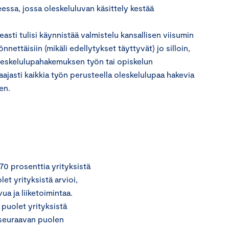
essa, jossa oleskeluluvan käsittely kestää
ti tulisi käynnistää valmistelu kansallisen viisumin
ettäisiin (mikäli edellytykset täyttyvät) jo silloin,
oleskelulupahakemuksen työn tai opiskelun
aajasti kaikkia työn perusteella oleskelulupaa hakevia
en.
0 prosenttia yrityksistä
et yrityksistä arvioi,
a ja liiketoimintaa.
 puolet yrityksistä
i seuraavan puolen