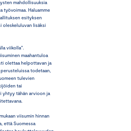
itysten mahdollisuuksia
ista työvoimaa. Haluamme
allituksen esityksen
 oleskeluluvan lisäksi
 viikolla”.
viisuminen maahantuloa
ti olettaa helpottavan ja
perusteluissa todetaan,
 Suomeen tulevien
ijöiden tai
 yhtyy tähän arvioon ja
itettavana.
n mukaan viisumin hinnan
a, että Suomessa
uodostaa houkuttelevuuden