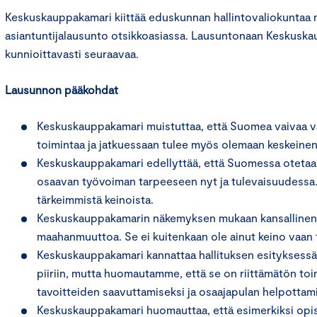
Keskuskauppakamari kiittää eduskunnan hallintovaliokuntaa 
asiantuntijalausunto otsikkoasiassa. Lausuntonaan Keskuska
kunnioittavasti seuraavaa.
Lausunnon pääkohdat
Keskuskauppakamari muistuttaa, että Suomea vaivaa vak
toimintaa ja jatkuessaan tulee myös olemaan keskeinen 
Keskuskauppakamari edellyttää, että Suomessa otetaan 
osaavan työvoiman tarpeeseen nyt ja tulevaisuudessa
tärkeimmistä keinoista.
Keskuskauppakamarin näkemyksen mukaan kansallinen v
maahanmuuttoa. Se ei kuitenkaan ole ainut keino vaan tar
Keskuskauppakamari kannattaa hallituksen esityksessä 
piiriin, mutta huomautamme, että se on riittämätön to
tavoitteiden saavuttamiseksi ja osaajapulan helpottami
Keskuskauppakamari huomauttaa, että esimerkiksi opisk