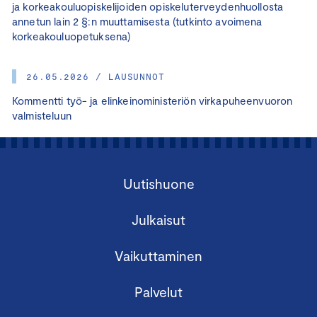
ja korkeakouluopiskelijoiden opiskeluterveydenhuollosta
annetun lain 2 §:n muuttamisesta (tutkinto avoimena
korkeakouluopetuksena)
26.05.2026 / LAUSUNNOT
Kommentti työ- ja elinkeinoministeriön virkapuheenvuoron
valmisteluun
Uutishuone
Julkaisut
Vaikuttaminen
Palvelut