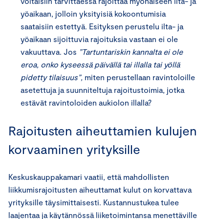
voitaisiin tarvittaessa rajoittaa myöhäiseen ilta- ja
yöaikaan, jolloin yksityisiä kokoontumisia
saataisiin estettyä. Esityksen perustelu ilta- ja
yöaikaan sijoittuvia rajoituksia vastaan ei ole
vakuuttava. Jos
”Tartuntariskin kannalta ei ole
eroa, onko kyseessä päivällä tai illalla tai yöllä
pidetty tilaisuus”,
miten perustellaan ravintoloille
asetettuja ja suunniteltuja rajoitustoimia, jotka
estävät ravintoloiden aukiolon illalla?
Rajoitusten aiheuttamien kulujen
korvaaminen yrityksille
Keskuskauppakamari vaatii, että mahdollisten
liikkumisrajoitusten aiheuttamat kulut on korvattava
yrityksille täysimittaisesti. Kustannustukea tulee
laajentaa ja käytännössä liiketoimintansa menettäville