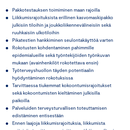
Pakkotestauksen toimiminen maan rajoilla
Liikkumisrajoituksista erillinen kasvomaskipakko
julkisiin tiloihin ja joukkoliikennevälineisiin sekä
ruuhkaisiin ulkotiloihin
Pikatestien hankkiminen seulontakäyttöä varten
Rokotusten kohdentaminen pahimmille
epidemialueille sekä työntekijöiden työnkuvan
mukaan (avainhenkilöt rokotettava ensin)
Työterveyshuollon täyden potentiaalin
hyödyntäminen rokotuksissa
Tarvittaessa tiukemmat kokoontumisrajoitukset
sekä kokoontumisten kieltäminen julkisilla
paikoilla
Palveluiden terveysturvallisen toteuttamisen
edistäminen entisestään
Ennen laajoja liikkumisrajoituksia, liikkumista