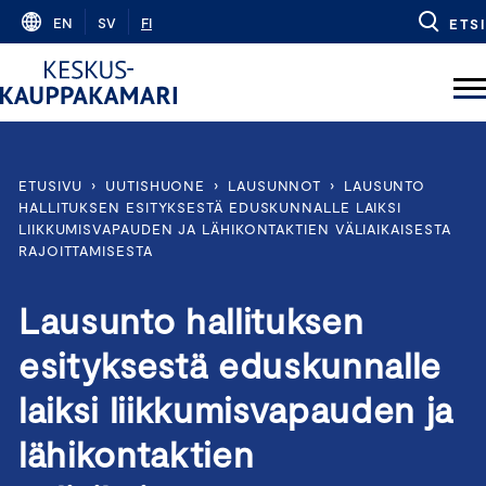
Skip
EN
SV
FI
ETSI
to
content
ETUSIVU
›
UUTISHUONE
›
LAUSUNNOT
›
LAUSUNTO
HALLITUKSEN ESITYKSESTÄ EDUSKUNNALLE LAIKSI
LIIKKUMISVAPAUDEN JA LÄHIKONTAKTIEN VÄLIAIKAISESTA
RAJOITTAMISESTA
Lausunto hallituksen
esityksestä eduskunnalle
laiksi liikkumisvapauden ja
lähikontaktien