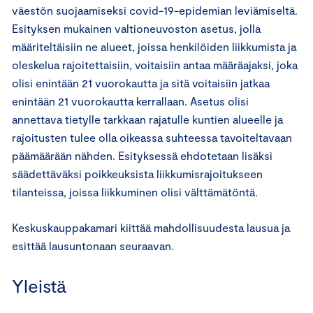
väestön suojaamiseksi covid-19-epidemian leviämiseltä.
Esityksen mukainen valtioneuvoston asetus, jolla
määriteltäisiin ne alueet, joissa henkilöiden liikkumista ja
oleskelua rajoitettaisiin, voitaisiin antaa määräajaksi, joka
olisi enintään 21 vuorokautta ja sitä voitaisiin jatkaa
enintään 21 vuorokautta kerrallaan. Asetus olisi
annettava tietylle tarkkaan rajatulle kuntien alueelle ja
rajoitusten tulee olla oikeassa suhteessa tavoiteltavaan
päämäärään nähden. Esityksessä ehdotetaan lisäksi
säädettäväksi poikkeuksista liikkumisrajoitukseen
tilanteissa, joissa liikkuminen olisi välttämätöntä.
Keskuskauppakamari kiittää mahdollisuudesta lausua ja
esittää lausuntonaan seuraavan.
Yleistä