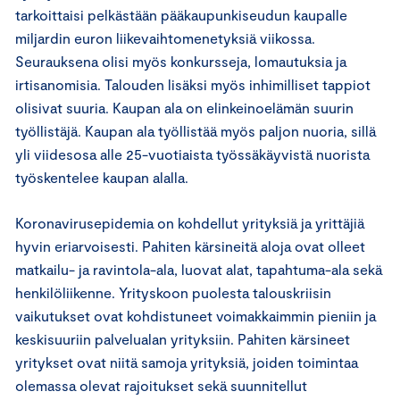
tarkoittaisi pelkästään pääkaupunkiseudun kaupalle
miljardin euron liikevaihtomenetyksiä viikossa.
Seurauksena olisi myös konkursseja, lomautuksia ja
irtisanomisia. Talouden lisäksi myös inhimilliset tappiot
olisivat suuria. Kaupan ala on elinkeinoelämän suurin
työllistäjä. Kaupan ala työllistää myös paljon nuoria, sillä
yli viidesosa alle 25-vuotiaista työssäkäyvistä nuorista
työskentelee kaupan alalla.
Koronavirusepidemia on kohdellut yrityksiä ja yrittäjiä
hyvin eriarvoisesti. Pahiten kärsineitä aloja ovat olleet
matkailu- ja ravintola-ala, luovat alat, tapahtuma-ala sekä
henkilöliikenne. Yrityskoon puolesta talouskriisin
vaikutukset ovat kohdistuneet voimakkaimmin pieniin ja
keskisuuriin palvelualan yrityksiin. Pahiten kärsineet
yritykset ovat niitä samoja yrityksiä, joiden toimintaa
olemassa olevat rajoitukset sekä suunnitellut