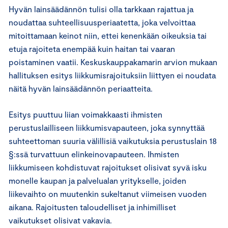
Hyvän lainsäädännön tulisi olla tarkkaan rajattua ja
noudattaa suhteellisuusperiaatetta, joka velvoittaa
mitoittamaan keinot niin, ettei kenenkään oikeuksia tai
etuja rajoiteta enempää kuin haitan tai vaaran
poistaminen vaatii. Keskuskauppakamarin arvion mukaan
hallituksen esitys liikkumisrajoituksiin liittyen ei noudata
näitä hyvän lainsäädännön periaatteita.
Esitys puuttuu liian voimakkaasti ihmisten
perustuslailliseen liikkumisvapauteen, joka synnyttää
suhteettoman suuria välillisiä vaikutuksia perustuslain 18
§:ssä turvattuun elinkeinovapauteen. Ihmisten
liikkumiseen kohdistuvat rajoitukset olisivat syvä isku
monelle kaupan ja palvelualan yritykselle, joiden
liikevaihto on muutenkin sukeltanut viimeisen vuoden
aikana. Rajoitusten taloudelliset ja inhimilliset
vaikutukset olisivat vakavia.