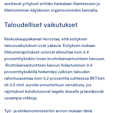
asettavat yritykset erittäin hankalaan tilanteeseen jo
liiketoiminnan käytännön organisoinninkin kannalta.
Taloudelliset vaikutukset
Keskuskauppakamari korostaa, että esityksen
talousvaikutukset ovat vakavia. Esityksen mukaan
liikkumisrajoitukset voisivat aiheuttaa noin 0,4
prosenttiyksikön loven bruttokansantuotteen kasvuun.
Bruttokansantuotteen kasvun hidastuminen 0,4
prosenttiyksiköllä heikentäisi julkisen talouden
rahoitusasemaa noin 0,2 prosenttia suhteessa BKT:hen
eli 0,5 mrd. eurolla ennustettuun verrattuna, jos
rajoitukset kohdistuisivat laajalle alueelle ja kestäisivät
useampia viikkoja.
Työ- ja elinkeinoministeriön arvion mukaan tämä