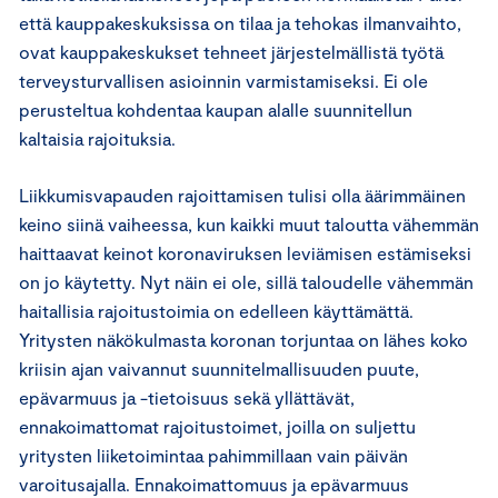
että kauppakeskuksissa on tilaa ja tehokas ilmanvaihto,
ovat kauppakeskukset tehneet järjestelmällistä työtä
terveysturvallisen asioinnin varmistamiseksi. Ei ole
perusteltua kohdentaa kaupan alalle suunnitellun
kaltaisia rajoituksia.
Liikkumisvapauden rajoittamisen tulisi olla äärimmäinen
keino siinä vaiheessa, kun kaikki muut taloutta vähemmän
haittaavat keinot koronaviruksen leviämisen estämiseksi
on jo käytetty. Nyt näin ei ole, sillä taloudelle vähemmän
haitallisia rajoitustoimia on edelleen käyttämättä.
Yritysten näkökulmasta koronan torjuntaa on lähes koko
kriisin ajan vaivannut suunnitelmallisuuden puute,
epävarmuus ja -tietoisuus sekä yllättävät,
ennakoimattomat rajoitustoimet, joilla on suljettu
yritysten liiketoimintaa pahimmillaan vain päivän
varoitusajalla. Ennakoimattomuus ja epävarmuus