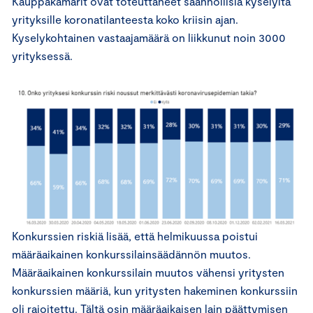
Kauppakamarit ovat toteuttaneet säännöllisiä kyselyitä
yrityksille koronatilanteesta koko kriisin ajan.
Kyselykohtainen vastaajamäärä on liikkunut noin 3000
yrityksessä.
Konkurssien riskiä lisää, että helmikuussa poistui
määräaikainen konkurssilainsäädännön muutos.
Määräaikainen konkurssilain muutos vähensi yritysten
konkurssien määriä, kun yritysten hakeminen konkurssiin
oli rajoitettu. Tältä osin määräaikaisen lain päättymisen