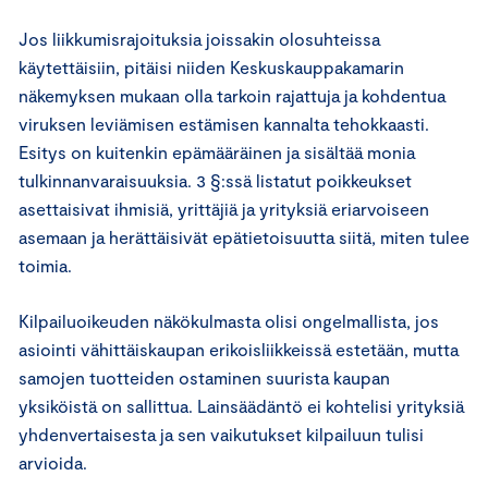
Jos liikkumisrajoituksia joissakin olosuhteissa
käytettäisiin, pitäisi niiden Keskuskauppakamarin
näkemyksen mukaan olla tarkoin rajattuja ja kohdentua
viruksen leviämisen estämisen kannalta tehokkaasti.
Esitys on kuitenkin epämääräinen ja sisältää monia
tulkinnanvaraisuuksia. 3 §:ssä listatut poikkeukset
asettaisivat ihmisiä, yrittäjiä ja yrityksiä eriarvoiseen
asemaan ja herättäisivät epätietoisuutta siitä, miten tulee
toimia.
Kilpailuoikeuden näkökulmasta olisi ongelmallista, jos
asiointi vähittäiskaupan erikoisliikkeissä estetään, mutta
samojen tuotteiden ostaminen suurista kaupan
yksiköistä on sallittua. Lainsäädäntö ei kohtelisi yrityksiä
yhdenvertaisesta ja sen vaikutukset kilpailuun tulisi
arvioida.