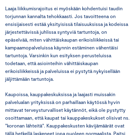
Laaja liikkumisrajoitus ei myöskään kohdentuisi taudin
torjunnan kannalta tehokkaasti. Jos tavoitteena on
ensisijaisesti estää yksityisissä tilaisuuksissa ja kodeissa
järjestettävissä juhlissa syntyviä tartuntoja, on
epäselvää, miten vähittäiskaupan erikoisliikkeissä tai
kampaamopalveluissa käynnin estäminen vähentäisi
tartuntoja. Varsinkin kun esityksen perusteluissa
todetaan, että asiointeihin vähittäiskaupan
erikoisliikkeissä ja palveluissa ei pystytä nykyisellään
jäljittämään tartuntoja.
Kaupoissa, kauppakeskuksissa ja laajasti muissakin
palvelualan yrityksissä on parhaillaan käytössä hyvin
mittavat terveysturvalliset käytännöt, eikä ole pystytty
osoittamaan, että kaupat tai kauppakeskukset olisivat ns.
”koronan lähteitä”. Kauppakeskusten kävijämäärät ovat
tällä hetkellä laskeneet jopa puoleen normaalista. Paitsi