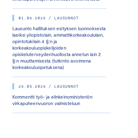
01.06.2026 / LAUSUNNOT
Lausunto hallituksen esityksen luonnoksesta
laeiksi yliopistolain, ammattikorkeakoululain,
opintotukilain 4 §:n ja
korkeakouluopiskelijoiden
opiskeluterveydenhuollosta annetun lain 2
§:n muuttamisesta (tutkinto avoimena
korkeakouluopetuksena)
26.05.2026 / LAUSUNNOT
Kommentti työ- ja elinkeinoministeriön
virkapuheenvuoron valmisteluun