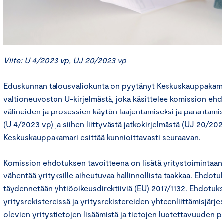
Viite: U 4/2023 vp, UJ 20/2023 vp
Eduskunnan talousvaliokunta on pyytänyt Keskuskauppakam
valtioneuvoston U-kirjelmästä, joka käsittelee komission ehd
välineiden ja prosessien käytön laajentamiseksi ja parantami
(U 4/2023 vp) ja siihen liittyvästä jatkokirjelmästä (UJ 20/2
Keskuskauppakamari esittää kunnioittavasti seuraavan.
Komission ehdotuksen tavoitteena on lisätä yritystoimintaan 
vähentää yrityksille aiheutuvaa hallinnollista taakkaa. Ehdotu
täydennetään yhtiöoikeusdirektiiviä (EU) 2017/1132. Ehdotuk
yritysrekistereissä ja yritysrekistereiden yhteenliittämisjärje
olevien yritystietojen lisäämistä ja tietojen luotettavuuden 