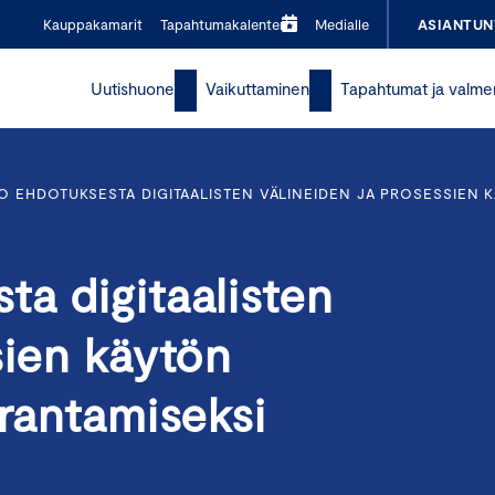
Kauppakamarit
Tapahtumakalenteri
Medialle
ASIANTUN
Uutishuone
Vaikuttaminen
Tapahtumat ja valme
 EHDOTUKSESTA DIGITAALISTEN VÄLINEIDEN JA PROSESSIEN K
a digitaalisten
sien käytön
arantamiseksi