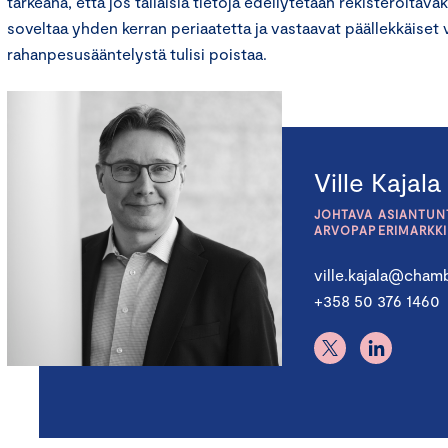
tärkeänä, että jos tällaisia tietoja edellytetään rekisteröitäväks
soveltaa yhden kerran periaatetta ja vastaavat päällekkäiset 
rahanpesusääntelystä tulisi poistaa.
Ville Kajala
JOHTAVA ASIANTUNT
ARVOPAPERIMARKK
ville.kajala@chamb
+358 50 376 1460