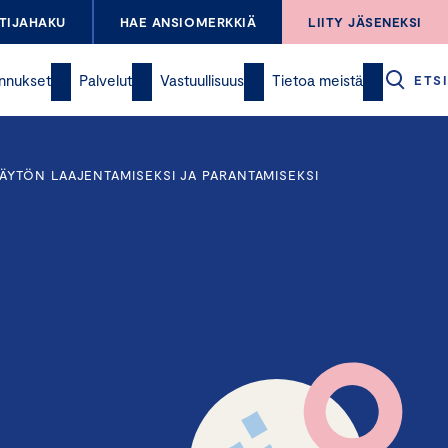
TIJAHAKU
HAE ANSIOMERKKIÄ
LIITY JÄSENEKSI
nnukset
Palvelut
Vastuullisuus
Tietoa meistä
ETSI
ÄYTÖN LAAJENTAMISEKSI JA PARANTAMISEKSI