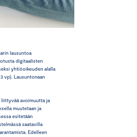
arin lausuntoa
otusta digitaalisten
seksi yhtiöoikeuden alalla
023 vp). Lausuntonaan
liittyvää avoimuutta ja
ksella muutetaan ja
sessa esitetään
stelmässä saatavilla
parantamista. Edelleen