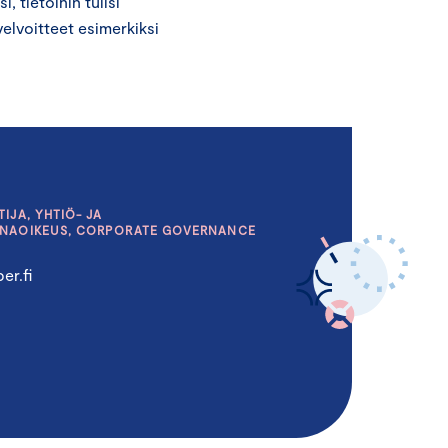
i, tietoihin tulisi
velvoitteet esimerkiksi
IJA, YHTIÖ- JA
INAOIKEUS, CORPORATE GOVERNANCE
er.fi