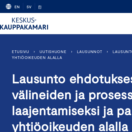
Skip
EN
SV
FI
to
content
ETUSIVU
›
UUTISHUONE
›
LAUSUNNOT
›
LAUSUNTO
YHTIÖOIKEUDEN ALALLA
Lausunto ehdotuksest
välineiden ja proses
laajentamiseksi ja p
yhtiöoikeuden alalla