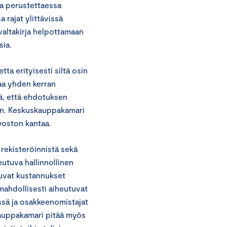
a perustettaessa
a rajat ylittävissä
 valtakirja helpottamaan
sia.
a erityisesti siltä osin
taa yhden kerran
ä, että ehdotuksen
aan. Keskuskauppakamari
voston kantaa.
 rekisteröinnistä sekä
eutuva hallinnollinen
tuvat kustannukset
mahdollisesti aiheutuvat
essä ja osakkeenomistajat
kauppakamari pitää myös