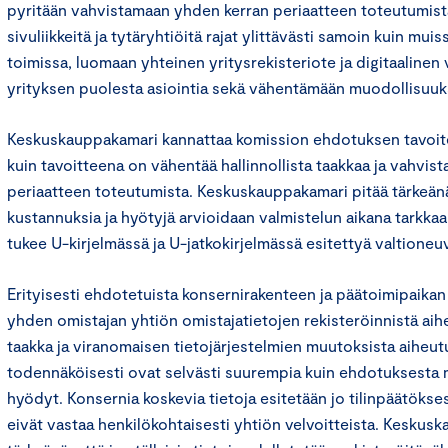
pyritään vahvistamaan yhden kerran periaatteen toteutumist
sivuliikkeitä ja tytäryhtiöitä rajat ylittävästi samoin kuin muiss
toimissa, luomaan yhteinen yritysrekisteriote ja digitaalinen
yrityksen puolesta asiointia sekä vähentämään muodollisuuk
Keskuskauppakamari kannattaa komission ehdotuksen tavoitett
kuin tavoitteena on vähentää hallinnollista taakkaa ja vahvis
periaatteen toteutumista. Keskuskauppakamari pitää tärkeän
kustannuksia ja hyötyjä arvioidaan valmistelun aikana tarkk
tukee U-kirjelmässä ja U-jatkokirjelmässä esitettyä valtioneu
Erityisesti ehdotetuista konsernirakenteen ja päätoimipaikan
yhden omistajan yhtiön omistajatietojen rekisteröinnistä aih
taakka ja viranomaisen tietojärjestelmien muutoksista aiheu
todennäköisesti ovat selvästi suurempia kuin ehdotuksesta 
hyödyt. Konsernia koskevia tietoja esitetään jo tilinpäätöks
eivät vastaa henkilökohtaisesti yhtiön velvoitteista. Keskus