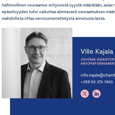
hallinnollinen seuraamus erityisestä syystä määrätään, asian
epäselvyyden tulisi vaikuttaa alentavasti seuraamuksen määr
mahdollista ottaa verotusmenettelystä annetusta laista.
Ville Kajala
JOHTAVA ASIANTUNT
ARVOPAPERIMARKK
ville.kajala@chamb
+358 50 376 1460