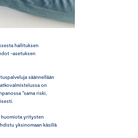
sesta hallituksen
iedot -asetuksen
tuspalveluja säännellään
 jatkovalmistelussa on
önpanossa ”sama riski,
sesti.
n huomiota yritysten
hdistu yksinomaan käsillä