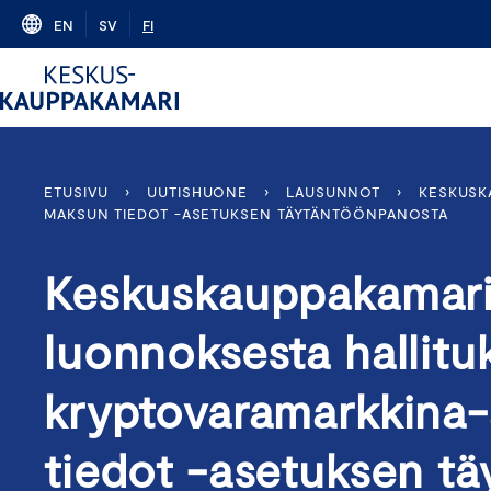
Skip
EN
SV
FI
to
content
ETUSIVU
›
UUTISHUONE
›
LAUSUNNOT
›
KESKUSK
MAKSUN TIEDOT -ASETUKSEN TÄYTÄNTÖÖNPANOSTA
Keskuskauppakamari
luonnoksesta hallitu
kryptovaramarkkina-
tiedot -asetuksen t