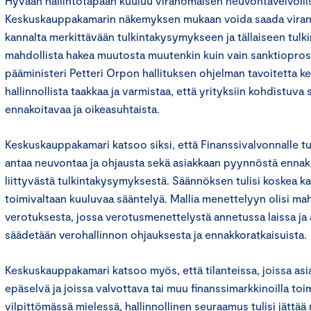
Hyvään hallintotapaan kuuluu viranomaisen neuvontavelvollisu
Keskuskauppakamarin näkemyksen mukaan voida saada viran
kannalta merkittävään tulkintakysymykseen ja tällaiseen tulkin
mahdollista hakea muutosta muutenkin kuin vain sanktioprose
pääministeri Petteri Orpon hallituksen ohjelman tavoitetta k
hallinnollista taakkaa ja varmistaa, että yrityksiin kohdistuva
ennakoitavaa ja oikeasuhtaista.
Keskuskauppakamari katsoo siksi, että Finanssivalvonnalle tul
antaa neuvontaa ja ohjausta sekä asiakkaan pyynnöstä ennak
liittyvästä tulkintakysymyksestä. Säännöksen tulisi koskea k
toimivaltaan kuuluvaa sääntelyä. Mallia menettelyyn olisi mah
verotuksesta, jossa verotusmenettelystä annetussa laissa ja 
säädetään verohallinnon ohjauksesta ja ennakkoratkaisuista.
Keskuskauppakamari katsoo myös, että tilanteissa, joissa asi
epäselvä ja joissa valvottava tai muu finanssimarkkinoilla to
vilpittömässä mielessä, hallinnollinen seuraamus tulisi jättää