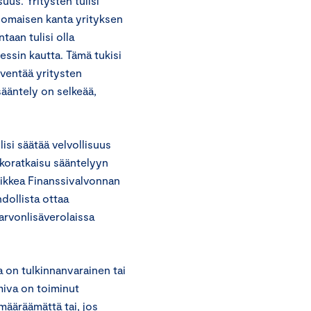
us. Yritysten tulisi
omaisen kanta yrityksen
taan tulisi olla
ssin kautta. Tämä tukisi
eventää yritysten
 sääntely on selkeää,
isi säätää velvollisuus
koratkaisu sääntelyyn
aikkea Finanssivalvonnan
dollista ottaa
arvonlisäverolaissa
a on tulkinnanvarainen tai
imiva on toiminut
 määräämättä tai, jos