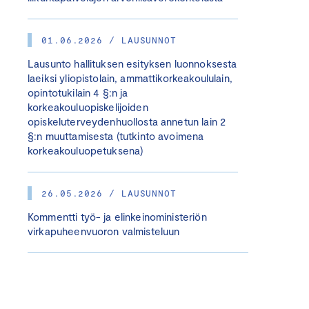
01.06.2026 / LAUSUNNOT
Lausunto hallituksen esityksen luonnoksesta
laeiksi yliopistolain, ammattikorkeakoululain,
opintotukilain 4 §:n ja
korkeakouluopiskelijoiden
opiskeluterveydenhuollosta annetun lain 2
§:n muuttamisesta (tutkinto avoimena
korkeakouluopetuksena)
26.05.2026 / LAUSUNNOT
Kommentti työ- ja elinkeinoministeriön
virkapuheenvuoron valmisteluun