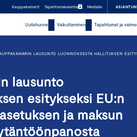
Kauppakamarit
Tapahtumakalenteri
Medialle
ASIANTUN
Uutishuone
Vaikuttaminen
Tapahtumat ja valme
AUPPAKAMARIN LAUSUNTO LUONNOKSESTA HALLITUKSEN ESITY
n lausunto
ksen esitykseksi EU:n
asetuksen ja maksun
äytäntöönpanosta