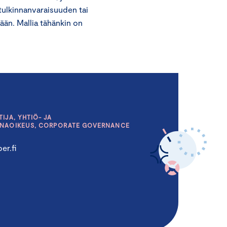
 tulkinnanvaraisuuden tai
ään. Mallia tähänkin on
IJA, YHTIÖ- JA
INAOIKEUS, CORPORATE GOVERNANCE
er.fi