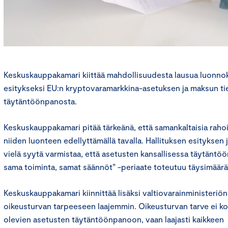
Keskuskauppakamari kiittää mahdollisuudesta lausua luonnok
esitykseksi EU:n kryptovaramarkkina-asetuksen ja maksun t
täytäntöönpanosta.
Keskuskauppakamari pitää tärkeänä, että samankaltaisia rahoi
niiden luonteen edellyttämällä tavalla. Hallituksen esityksen
vielä syytä varmistaa, että asetusten kansallisessa täytäntö
sama toiminta, samat säännöt” -periaate toteutuu täysimääräi
Keskuskauppakamari kiinnittää lisäksi valtiovarainministeriö
oikeusturvan tarpeeseen laajemmin. Oikeusturvan tarve ei ko
olevien asetusten täytäntöönpanoon, vaan laajasti kaikkeen