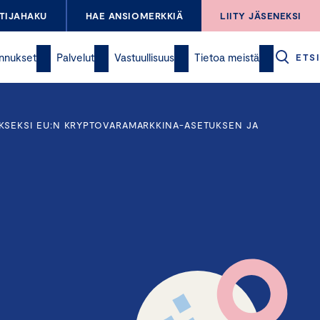
TIJAHAKU
HAE ANSIOMERKKIÄ
LIITY JÄSENEKSI
nnukset
Palvelut
Vastuullisuus
Tietoa meistä
ETSI
KSEKSI EU:N KRYPTOVARAMARKKINA-ASETUKSEN JA