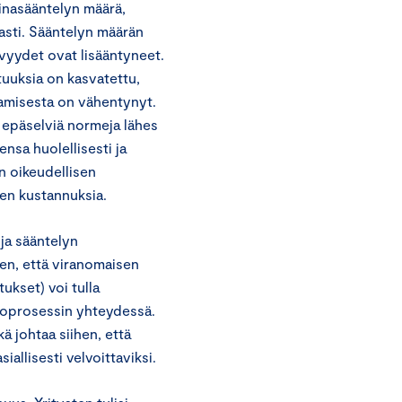
inasääntelyn määrä,
asti. Sääntelyn määrän
lvyydet ovat lisääntyneet.
tuuksia on kasvatettu,
tamisesta on vähentynyt.
n epäselviä normeja lähes
nsa huolellisesti ja
n oikeudellisen
en kustannuksia.
oja sääntelyn
hen, että viranomaisen
tukset) voi tulla
ioprosessin yhteydessä.
ä johtaa siihen, että
allisesti velvoittaviksi.