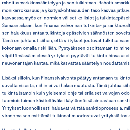
rahoitusmarkkinasääntelyyn ja sen tulkintaan. Rahoitusmarkk
monikerroksisuus ja yksityiskohtaisuuden taso kasvaa jatkuv
kasvaessa myös eri normien väliset kollisiot ja tulkintaepäse
Samaan aikaan, kun Finanssivalvonnan tutkinta- ja sanktioval
sen halukkuus antaa tulkintoja epäselvien säännösten sovel
Tämä on johtanut siihen, että yritykset joutuvat tulkitsemaa
kokonaan omalla riskillään. Pystyäkseen osoittamaan toiminee
vilpittömässä mielessä yritykset pyytävät tulkintoihinsa usei
neuvonantajan kantaa, mikä kasvattaa sääntelyn noudattamis
Lisäksi silloin, kun Finanssivalvonta päätyy antamaan tulkint
soveltamisesta, niihin ei voi hakea muutosta. Tämä johtaa sii
tulkinta (samoin kuin yleisempi ohje tai erilaiset valvojan odo
tuomioistuimen käsiteltäväksi käytännössä ainoastaan sankt
Yritykset luonnollisesti haluavat välttää sanktioprosessia, mik
viranomaisen esittämät tulkinnat muodostuvat yrityksiä tosiasi