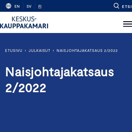
Skip
EN
SV
FI
ETSI
to
content
ETUSIVU
›
JULKAISUT
›
NAISJOHTAJAKATSAUS 2/2022
Naisjohtajakatsaus
2/2022