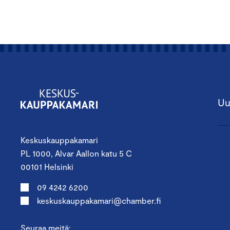
Uu
Keskuskauppakamari
PL 1000, Alvar Aallon katu 5 C
00101 Helsinki
09 4242 6200
keskuskauppakamari@chamber.fi
Seuraa meitä: