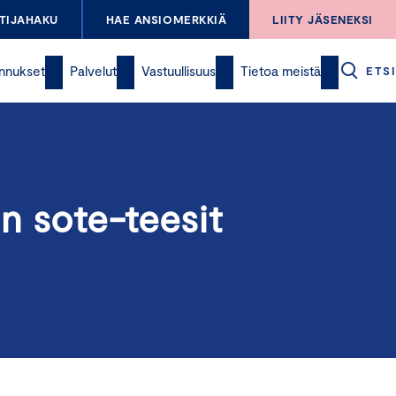
TIJAHAKU
HAE ANSIOMERKKIÄ
LIITY JÄSENEKSI
nnukset
Palvelut
Vastuullisuus
Tietoa meistä
ETSI
n sote-teesit