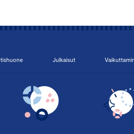
tishuone
Julkaisut
Vaikuttami