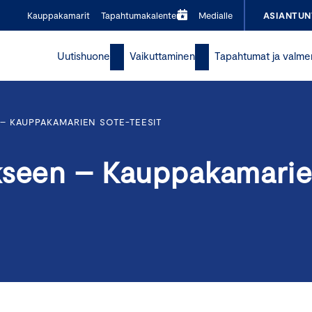
Kauppakamarit
Tapahtumakalenteri
Medialle
ASIANTUN
Uutishuone
Vaikuttaminen
Tapahtumat ja valme
 – KAUPPAKAMARIEN SOTE-TEESIT
kseen – Kauppakamarie