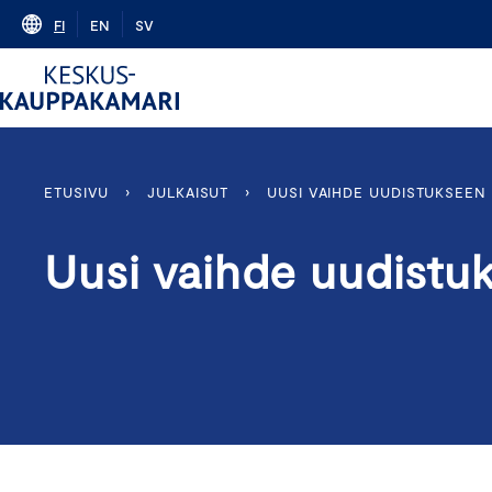
Skip
FI
EN
SV
to
content
ETUSIVU
›
JULKAISUT
›
UUSI VAIHDE UUDISTUKSEEN
Uusi vaihde uudistu