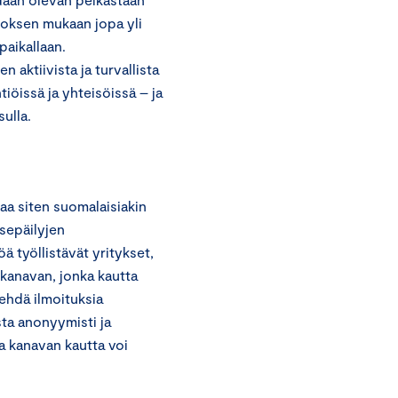
toksen mukaan jopa yli
aikallaan.
aktiivista ja turvallista
iöissä ja yhteisöissä – ja
ulla.
aa siten suomalaisiakin
sepäilyjen
öä työllistävät yritykset,
 kanavan, jonka kautta
tehdä ilmoituksia
sta anonyymisti ja
ta kanavan kautta voi