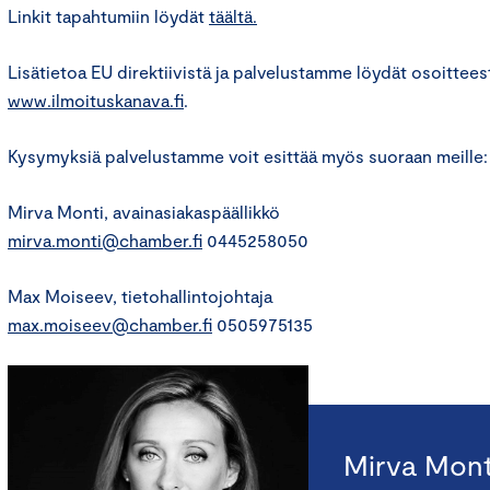
Linkit tapahtumiin löydät
täältä.
Lisätietoa EU direktiivistä ja palvelustamme löydät osoittees
www.ilmoituskanava.fi
.
Kysymyksiä palvelustamme voit esittää myös suoraan meille:
Mirva Monti, avainasiakaspäällikkö
mirva.monti@chamber.fi
0445258050
Max Moiseev, tietohallintojohtaja
max.moiseev@chamber.fi
0505975135
Mirva Mont