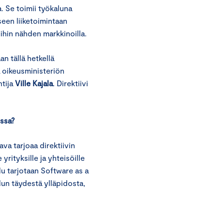
a. Se toimii työkaluna
seen liiketoimintaan
oihin nähden markkinoilla.
n tällä hetkellä
a oikeusministeriön
tija
Ville Kajala
. Direktiivi
ossa?
a tarjoaa direktiivin
rityksille ja yhteisöille
u tarjotaan Software as a
un täydestä ylläpidosta,