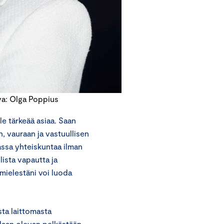
va: Olga Poppius
e tärkeää asiaa. Saan
, vauraan ja vastuullisen
ssa yhteiskuntaa ilman
lista vapautta ja
mielestäni voi luoda
ta laittomasta
idaan olevan pelkästään