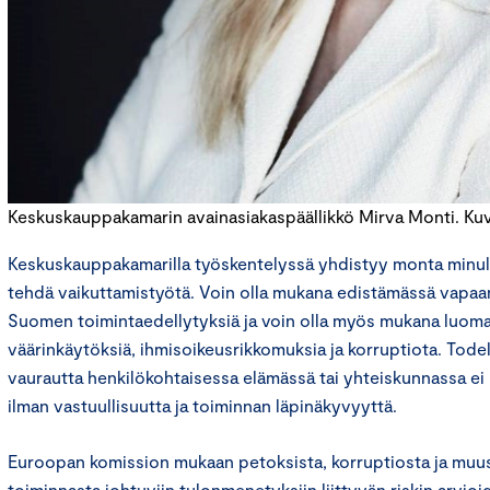
Keskuskauppakamarin avainasiakaspäällikkö Mirva Monti. Ku
Keskuskauppakamarilla työskentelyssä yhdistyy monta minull
tehdä vaikuttamistyötä. Voin olla mukana edistämässä vapaan
Suomen toimintaedellytyksiä ja voin olla myös mukana luoma
väärinkäytöksiä, ihmisoikeusrikkomuksia ja korruptiota. Todel
vaurautta henkilökohtaisessa elämässä tai yhteiskunnassa ei 
ilman vastuullisuutta ja toiminnan läpinäkyvyyttä.
Euroopan komission mukaan petoksista, korruptiosta ja muus
toiminnasta johtuviin tulonmenetyksiin liittyvän riskin arvio