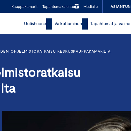
Kauppakamarit
Tapahtumakalenteri
Medialle
ASIANTUN
Uutishuone
Vaikuttaminen
Tapahtumat ja valme
UDEN OHJELMISTORATKAISU KESKUSKAUPPAKAMARILTA
lmistoratkaisu
lta