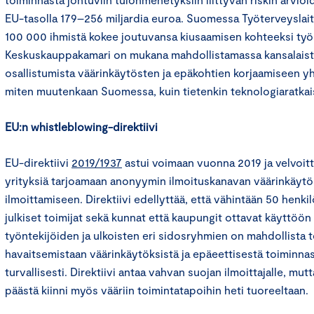
EU-tasolla 179–256 miljardia euroa. Suomessa Työterveyslai
100 000 ihmistä kokee joutuvansa kiusaamisen kohteeksi työp
Keskuskauppakamari on mukana mahdollistamassa kansalaisten 
osallistumista väärinkäytösten ja epäkohtien korjaamiseen yht
miten muutenkaan Suomessa, kuin tietenkin teknologiaratkais
EU:n whistleblowing-direktiivi
EU-direktiivi
2019/1937
astui voimaan vuonna 2019 ja velvoitt
yrityksiä tarjoamaan anonyymin ilmoituskanavan väärinkäytö
ilmoittamiseen. Direktiivi edellyttää, että vähintään 50 henkil
julkiset toimijat sekä kunnat että kaupungit ottavat käyttöön
työntekijöiden ja ulkoisten eri sidosryhmien on mahdollista 
havaitsemistaan väärinkäytöksistä ja epäeettisestä toiminna
turvallisesti. Direktiivi antaa vahvan suojan ilmoittajalle, mut
päästä kiinni myös vääriin toimintatapoihin heti tuoreeltaan.