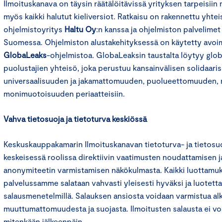
Ilmoituskanava on täysin räätälöitävissä yrityksen tarpeisiin
myös kaikki halutut kieliversiot. Ratkaisu on rakennettu yhte
ohjelmistoyritys
Haltu Oy
:n kanssa ja ohjelmiston palvelimet
Suomessa. Ohjelmiston alustakehityksessä on käytetty avo
GlobaLeaks
-ohjelmistoa. GlobaLeaksin taustalta löytyy glob
puolustajien yhteisö, joka perustuu kansainvälisen solidaari
universaalisuuden ja jakamattomuuden, puolueettomuuden,
monimuotoisuuden periaatteisiin.
Vahva tietosuoja ja tietoturva keskiössä
Keskuskauppakamarin Ilmoituskanavan tietoturva- ja tietosuo
keskeisessä roolissa direktiivin vaatimusten noudattamisen j
anonymiteetin varmistamisen näkökulmasta. Kaikki luottamuks
palvelussamme salataan vahvasti yleisesti hyväksi ja luotetta
salausmenetelmillä. Salauksen ansiosta voidaan varmistua al
muuttumattomuudesta ja suojasta. Ilmoitusten salausta ei vo
mitenkään jälkeenpäin.