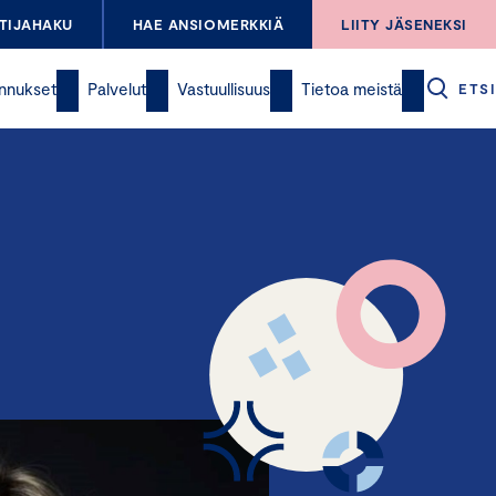
TIJAHAKU
HAE ANSIOMERKKIÄ
LIITY JÄSENEKSI
nnukset
Palvelut
Vastuullisuus
Tietoa meistä
ETSI