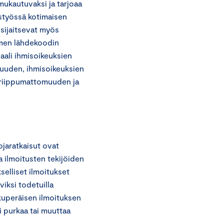
 mukautuvaksi ja tarjoaa
istyössä kotimaisen
 sijaitsevat myös
imen lähdekoodin
aali ihmisoikeuksien
suuden, ihmisoikeuksien
 riippumattomuuden ja
jaratkaisut ovat
a ilmoitusten tekijöiden
elliset ilmoitukset
viksi todetuilla
kuperäisen ilmoituksen
i purkaa tai muuttaa