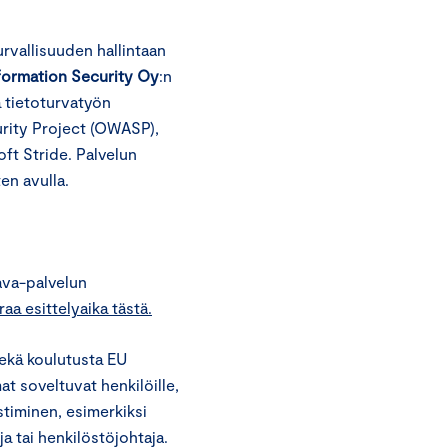
rvallisuuden hallintaan
nformation Security Oy
:n
 tietoturvatyön
rity Project (OWASP),
ft Stride. Palvelun
en avulla.
ava-palvelun
raa esittelyaika tästä.
sekä koulutusta EU
at soveltuvat henkilöille,
stiminen, esimerkiksi
ja tai henkilöstöjohtaja.