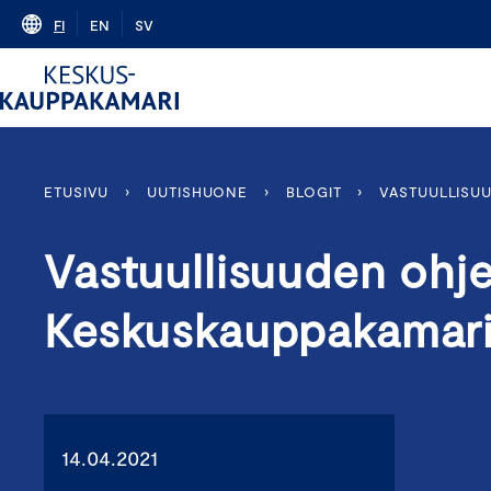
Skip
FI
EN
SV
to
content
ETUSIVU
›
UUTISHUONE
›
BLOGIT
›
VASTUULLISU
Vastuullisuuden ohje
Keskuskauppakamari
14.04.2021