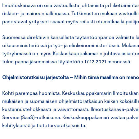
Ilmoituskanava on osa vastuullista johtamista ja liiketoiminta
riskien- ja maineenhallinnassa. Tutkimusten mukaan vastuulli
panostavat yritykset saavat myös reilusti etumatkaa kilpailij
Suomessa direktiivin kansallista täytäntöönpanoa valmistellaa
oikeusministeriössä ja työ- ja elinkeinoministeriössä. Mukan
työryhmässä on myös Keskuskauppakamarin johtava asiantun
tulee panna jäsenmaissa täytäntöön 17.12.2021 mennessä.
Ohjelmistoratkaisu järjestöltä – Mihin tämä maailma on men
Kohti parempaa huomista. Keskuskauppakamarin Ilmoituskanav
mukaisen ja suomalaisen ohjelmistoratkaisun kaiken kokoisille y
kustannustehokkaasti ja vaivattomasti. Ilmoituskanava-palvel
Service (SaaS)-ratkaisuna. Keskuskauppakamari vastaa palvel
kehityksestä ja tietoturvaratkaisuista.