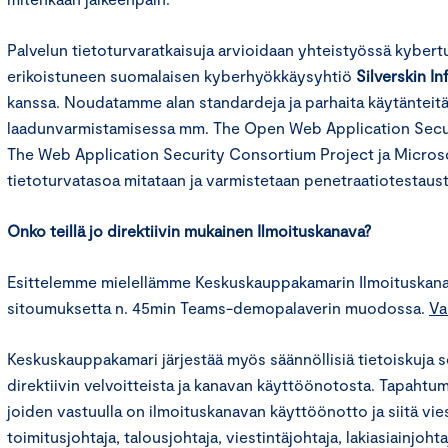
Palvelun tietoturvaratkaisuja arvioidaan yhteistyössä kybertu
erikoistuneen suomalaisen kyberhyökkäysyhtiö
Silverskin I
kanssa. Noudatamme alan standardeja ja parhaita käytänteitä
laadunvarmistamisessa mm. The Open Web Application Secu
The Web Application Security Consortium Project ja Microso
tietoturvatasoa mitataan ja varmistetaan penetraatiotestaust
Onko teillä jo direktiivin mukainen Ilmoituskanava?
Esittelemme mielellämme Keskuskauppakamarin Ilmoituskan
sitoumuksetta n. 45min Teams-demopalaverin muodossa.
Va
Keskuskauppakamari järjestää myös säännöllisiä tietoiskuja 
direktiivin velvoitteista ja kanavan käyttöönotosta. Tapahtum
joiden vastuulla on ilmoituskanavan käyttöönotto ja siitä vie
toimitusjohtaja, talousjohtaja, viestintäjohtaja, lakiasiainjohta