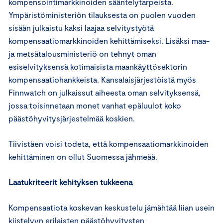
kompensointimarkkinoiden sääntelytarpeista.
Ympäristöministeriön tilauksesta on puolen vuoden
sisään julkaistu kaksi laajaa selvitystyötä
kompensaatiomarkkinoiden kehittämiseksi. Lisäksi maa-
ja metsätalousministeriö on tehnyt oman
esiselvityksensä kotimaisista maankäyttösektorin
kompensaatiohankkeista. Kansalaisjärjestöistä myös
Finnwatch on julkaissut aiheesta oman selvityksensä,
jossa toisinnetaan monet vanhat epäluulot koko
päästöhyvitysjärjestelmää koskien.
Tiivistäen voisi todeta, että kompensaatiomarkkinoiden
kehittäminen on ollut Suomessa jähmeää.
Laatukriteerit kehityksen tukkeena
Kompensaatiota koskevan keskustelu jämähtää liian usein
kiistelyyn erilaisten päästöhyvitysten