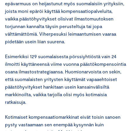
epävarmuus on heijastunut myös suomalaisiin yrityksiin,
joista moni epäröi käyttää kompensaatiopalveluita,
vaikka päästöhyvitykset olisivat ilmastomuutoksen
torjunnan kannalta täysin perusteltuja tai jopa
välttämättömiä. Viherpesuksi leimaantumisen vaaraa
pidetään usein liian suurena.
Esimerkiksi 129 suomalaisesta pörssiyhtiöstä vain 24
ilmoitti käyttäneensä viime vuonna päästökompensointia
osana ilmastostrategiaansa. Huomionarvoista on sekin,
että suomalaisten yritysten käyttämät vapaaehtoiset
päästöhyvitykset hankitaan usein kansainvälisiltä
markkinoilta, vaikka tarjolla olisi myös kotimaisia
ratkaisuja.
Kotimaiset kompensaatiomarkkinat eivät toisin sanoen
pysty vastaamaan sen enempää kysynnän kuin