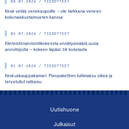
08.07.2026 / TIEDOTTEET
Kesä vetää venekaupoille – ole tarkkana veneen
kokonaiskustannusten kanssa
02.07.2026 / TIEDOTTEET
Kiinteistönarviointikokeesta ennätysmäärä uusia
arvioitsijoita – kokeen läpäisi 38 kokelasta
01.07.2026 / TIEDOTTEET
Keskuskauppakamari: Pienpakettien tullimaksu oikea ja
tervetullut ratkaisu
Uutishuone
Julkaisut