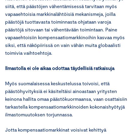
siitä, että päästöjen vähentämisessä tarvitaan myös
vapaaehtoisia markkinalähtöisiä mekanismeja, joilla
päästöjä tuottavasta toiminnasta ohjataan varoja
päästöjä sitovaan tai vähentävään toimintaan. Paine
vapaaehtoisiin kompensaatiomarkkinoihin kasvaa myös
siksi, että näköpiirissä on vain vähän muita globaalisti
toimivia vaihtoehtoja.
Ilmastolla ei ole aikaa odottaa täydellisiä ratkaisuja
Myös suomalaisessa keskustelussa toivoisi, että
päästöhyvityksiä ei käsiteltäisi ainoastaan yritysten
keinona hallita omaa päästökuormaansa, vaan osattaisiin
tarkastella kompensaatiomarkkinoiden kokonaishyötyjä
ilmastomuutoksen torjunnassa.
Jotta kompensaatiomarkkinat voisivat kehittyä