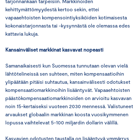
tarjonnankaan tarpeisiin. Markkinoiden
kehittymättömyydestä kertoo sekin, ettei
vapaaehtoisten kompensointiyksiköiden kotimaisesta
kokonaistarjonnasta tai -kysynnästä ole olemassa edes
kattavia lukuja.
Kansainväliset markkinat kasvavat nopeasti
Samanaikaisesti kun Suomessa tunnutaan olevan vielä
lähtötelineissä sen suhteen, miten kompensaatioihin
ylipäätään pitäisi suhtautua, kansainvälisesti odotukset
kompensaatiomarkkinoihin lisääntyvät. Vapaaehtoisten
päästökompensaatiomarkkinoiden on arvioitu kasvavan
noin 15-kertaiseksi vuoteen 2030 mennessä. Valistuneet
arvaukset globaalin markkinan koosta vuosikymmenen
lopussa vaihtelevat 5-100 miljardin dollarin välillä.
Kasvavien odotusten taustalla on lisääntyvä ymmärrys