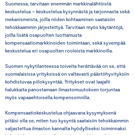
Suomessa, tarvitaan enemmän markkinalähtöistä
keskustelua – keskustelua kysynnästä ja tarjonnasta sekä
mekanismeista, joilla niiden kohtaaminen saataisiin
tehokkaammin järjestettyä. Tarvitaan myös käytäntöjä,
joilla lisätä osapuolten luottamusta
kompensaatiomarkkinoiden toimintaan, sekä syvempää
keskustelua eri osapuolten rooleista markkinoilla.
Suomen nykytilanteessa toiveita herättävää on se, että
suomalaisissa yrityksissä on valtavasti päästöhyvityksiin
kohdistuvaa piilokysyntää. Yritykset ovat laajalti
halukkaita panostamaan ilmastomuutoksen torjuntaa
myös vapaaehtoisella kompensoinnilla.
Kompensaatiokeskustelua ohjaavana kysymyksenä
pitäisi olla se, miten tuo kysyntä saataisiin tehokkaimmin
valjastettua ilmaston kannalta hyödylliseksi toiminnaksi.