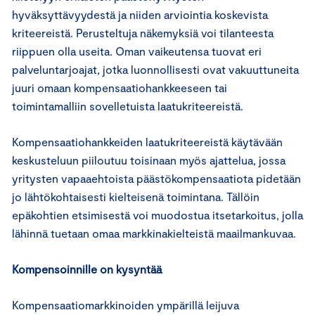
hyväksyttävyydestä ja niiden arviointia koskevista
kriteereistä. Perusteltuja näkemyksiä voi tilanteesta
riippuen olla useita. Oman vaikeutensa tuovat eri
palveluntarjoajat, jotka luonnollisesti ovat vakuuttuneita
juuri omaan kompensaatiohankkeeseen tai
toimintamalliin sovelletuista laatukriteereistä.
Kompensaatiohankkeiden laatukriteereistä käytävään
keskusteluun piiloutuu toisinaan myös ajattelua, jossa
yritysten vapaaehtoista päästökompensaatiota pidetään
jo lähtökohtaisesti kielteisenä toimintana. Tällöin
epäkohtien etsimisestä voi muodostua itsetarkoitus, jolla
lähinnä tuetaan omaa markkinakielteistä maailmankuvaa.
Kompensoinnille on kysyntää
Kompensaatiomarkkinoiden ympärillä leijuva