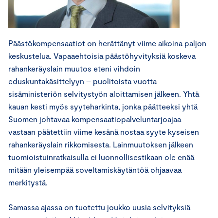
Päästökompensaatiot on herättänyt viime aikoina paljon
keskustelua. Vapaaehtoisia päästöhyvityksiä koskeva
rahankeräyslain muutos eteni vihdoin
eduskuntakäsittelyyn – puolitoista vuotta
sisäministeriön selvitystyön aloittamisen jälkeen. Yhtä
kauan kesti myös syyteharkinta, jonka päätteeksi yhtä
Suomen johtavaa kompensaatiopalveluntarjoajaa
vastaan päätettiin viime kesänä nostaa syyte kyseisen
rahankeräyslain rikkomisesta. Lainmuutoksen jälkeen
tuomioistuinratkaisulla ei luonnollisestikaan ole enää
mitään yleisempää soveltamiskäytäntöä ohjaavaa
merkitystä.
Samassa ajassa on tuotettu joukko uusia selvityksiä