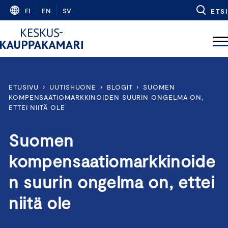
Skip
FI
EN
SV
ETSI
to
content
ETUSIVU
›
UUTISHUONE
›
BLOGIT
›
SUOMEN
KOMPENSAATIOMARKKINOIDEN SUURIN ONGELMA ON,
ETTEI NIITÄ OLE
Suomen
kompensaatiomarkkinoide
n suurin ongelma on, ettei
niitä ole