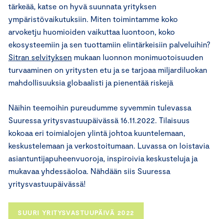
tärkeää, katse on hyvä suunnata yrityksen
ympäristövaikutuksiin. Miten toimintamme koko
arvoketju huomioiden vaikuttaa luontoon, koko
ekosysteemiin ja sen tuottamiin elintärkeisiin palveluihin?
Sitran selvityksen
mukaan luonnon monimuotoisuuden
turvaaminen on yritysten etu ja se tarjoaa miljardiluokan
mahdollisuuksia globaalisti ja pienentää riskejä
Näihin teemoihin pureudumme syvemmin tulevassa
Suuressa yritysvastuupäivässä 16.11.2022. Tilaisuus
kokoaa eri toimialojen ylintä johtoa kuuntelemaan,
keskustelemaan ja verkostoitumaan. Luvassa on loistavia
asiantuntijapuheenvuoroja, inspiroivia keskusteluja ja
mukavaa yhdessäoloa. Nähdään siis Suuressa
yritysvastuupäivässä!
SUURI YRITYSVASTUUPÄIVÄ 2022