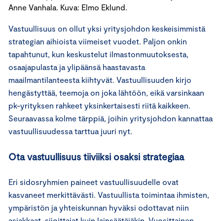
Anne Vanhala. Kuva: Elmo Eklund.
Vastuullisuus on ollut yksi yritysjohdon keskeisimmistä
strategian aihioista viimeiset vuodet. Paljon onkin
tapahtunut, kun keskustelut ilmastonmuutoksesta,
osaajapulasta ja ylipäänsä haastavasta
maailmantilanteesta kiihtyvät. Vastuullisuuden kirjo
hengästyttää, teemoja on joka lähtöön, eikä varsinkaan
pk-yrityksen rahkeet yksinkertaisesti riitä kaikkeen.
Seuraavassa kolme tärppiä, joihin yritysjohdon kannattaa
vastuullisuudessa tarttua juuri nyt.
Ota vastuullisuus tiiviiksi osaksi strategiaa
Eri sidosryhmien paineet vastuullisuudelle ovat
kasvaneet merkittävästi. Vastuullista toimintaa ihmisten,
ympäristön ja yhteiskunnan hyväksi odottavat niin
asiakkaat, sijoittajat kuin lainsäätäjäkin. Vuosittainen