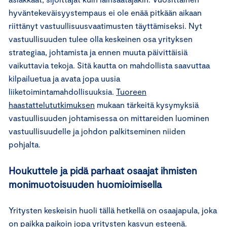
hyväntekeväisyystempaus ei ole enää pitkään aikaan
riittänyt vastuullisuusvaatimusten täyttämiseksi. Nyt
vastuullisuuden tulee olla keskeinen osa yrityksen
strategiaa, johtamista ja ennen muuta päivittäisiä
vaikuttavia tekoja. Sitä kautta on mahdollista saavuttaa
kilpailuetua ja avata jopa uusia
liiketoimintamahdollisuuksia.
Tuoreen
haastattelututkimuksen
mukaan tärkeitä kysymyksiä
vastuullisuuden johtamisessa on mittareiden luominen
vastuullisuudelle ja johdon palkitseminen niiden
pohjalta.
Houkuttele ja pidä parhaat osaajat ihmisten
monimuotoisuuden huomioimisella
Yritysten keskeisin huoli tällä hetkellä on osaajapula, joka
on paikka paikoin jopa yritysten kasvun esteenä.