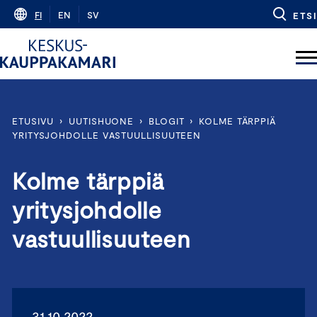
Skip
FI
EN
SV
ETSI
to
content
ETUSIVU
›
UUTISHUONE
›
BLOGIT
›
KOLME TÄRPPIÄ
YRITYSJOHDOLLE VASTUULLISUUTEEN
Kolme tärppiä
yritysjohdolle
vastuullisuuteen
31.10.2022