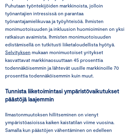
Puhutaan työntekijöiden markkinoista, jolloin
työnantajien intressissä on parantaa
työnantajamielikuvaa ja työyhteisöä. Ihmisten
monimuotoisuuden ja inkluusion huomioiminen on yksi
ratkaisun avaimista. Ihmisten monimuotoisuuden
edistämisellä on tutkitusti liiketaloudellista hyötyä.
Selvityksen
mukaan monimuotoiset yritykset
kasvattavat markkinaosuuttaan 45 prosenttia
todennäköisemmin ja lähtevät uusille markkinoille 70
prosenttia todennäköisemmin kuin muut.
Tunnista liiketoimintasi ympäristövaikutukset
päästöjä laajemmin
Ilmastonmuutoksen hillitseminen on vienyt
ympäristöasioissa kaiken kaistatilan viime vuosina.
Samalla kun päästöjen vähentäminen on edelleen