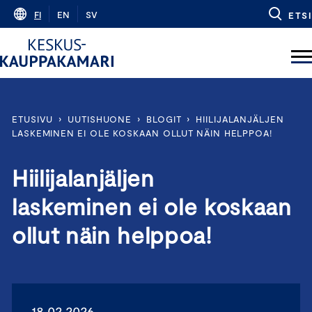
Skip
FI
EN
SV
ETSI
to
content
ETUSIVU
›
UUTISHUONE
›
BLOGIT
›
HIILIJALANJÄLJEN
LASKEMINEN EI OLE KOSKAAN OLLUT NÄIN HELPPOA!
Hiilijalanjäljen
laskeminen ei ole koskaan
ollut näin helppoa!
18.02.2026