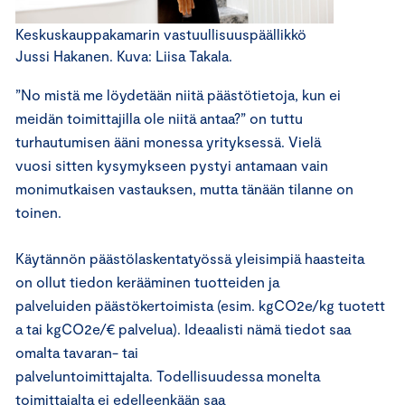
Keskuskauppakamarin vastuullisuuspäällikkö
Jussi Hakanen. Kuva: Liisa Takala.
”No mistä me löydetään niitä päästötietoja, kun ei
meidän toimittajilla ole niitä antaa?” on tuttu
turhautumisen ääni monessa yrityksessä. Vielä
vuosi sitten kysymykseen pystyi antamaan vain
monimutkaisen vastauksen, mutta tänään tilanne on
toinen.
Käytännön päästölaskentatyössä yleisimpiä haasteita
on ollut tiedon kerääminen tuotteiden ja
palveluiden päästökertoimista (esim. kgCO2e/kg tuotett
a tai kgCO2e/€ palvelua). Ideaalisti nämä tiedot saa
omalta tavaran- tai
palveluntoimittajalta. Todellisuudessa monelta
toimittajalta ei edelleenkään saa