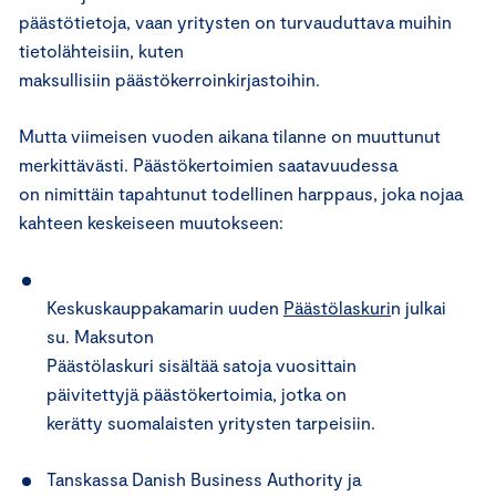
päästötietoja, vaan yritysten on turvauduttava muihin
tietolähteisiin, kuten
maksullisiin päästökerroinkirjastoihin.
Mutta viimeisen vuoden aikana tilanne on muuttunut
merkittävästi. Päästökertoimien saatavuudessa
on nimittäin tapahtunut todellinen harppaus, joka nojaa
kahteen keskeiseen muutokseen:
Keskuskauppakamarin uuden
Päästölaskuri
n julkai
su. Maksuton
Päästölaskuri sisältää satoja vuosittain
päivitettyjä päästökertoimia, jotka on
kerätty suomalaisten yritysten tarpeisiin.
Tanskassa Danish Business Authority ja