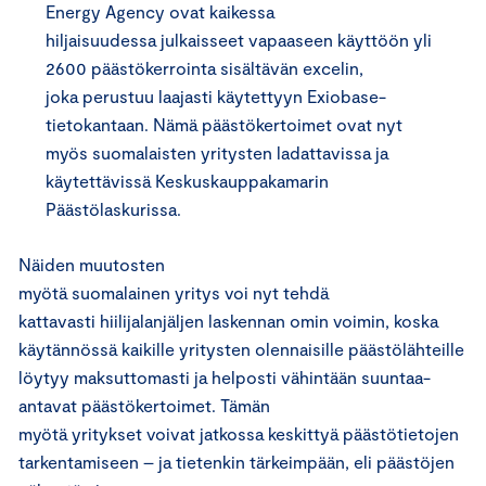
Energy Agency ovat kaikessa
hiljaisuudessa julkaisseet vapaaseen käyttöön yli
2600 päästökerrointa sisältävän excelin,
joka perustuu laajasti käytettyyn Exiobase-
tietokantaan. Nämä päästökertoimet ovat nyt
myös suomalaisten yritysten ladattavissa ja
käytettävissä Keskuskauppakamarin
Päästölaskurissa.
Näiden muutosten
myötä suomalainen yritys voi nyt tehdä
kattavasti hiilijalanjäljen laskennan omin voimin, koska
käytännössä kaikille yritysten olennaisille päästölähteille
löytyy maksuttomasti ja helposti vähintään suuntaa-
antavat päästökertoimet. Tämän
myötä yritykset voivat jatkossa keskittyä päästötietojen
tarkentamiseen – ja tietenkin tärkeimpään, eli päästöjen