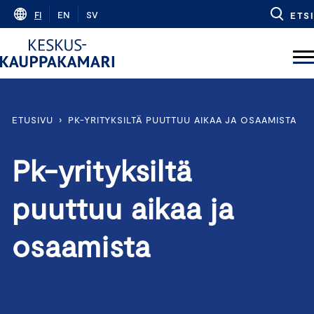
Skip
FI
EN
SV
ETSI
to
content
ETUSIVU
›
PK-YRITYKSILTÄ PUUTTUU AIKAA JA OSAAMISTA
Pk-yrityksiltä
puuttuu aikaa ja
osaamista