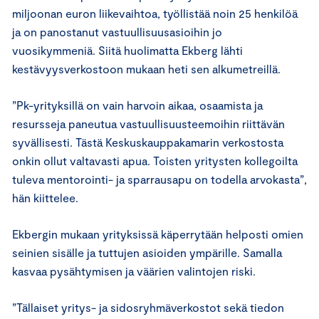
miljoonan euron liikevaihtoa, työllistää noin 25 henkilöä
ja on panostanut vastuullisuusasioihin jo
vuosikymmeniä. Siitä huolimatta Ekberg lähti
kestävyysverkostoon mukaan heti sen alkumetreillä.
”Pk-yrityksillä on vain harvoin aikaa, osaamista ja
resursseja paneutua vastuullisuusteemoihin riittävän
syvällisesti. Tästä Keskuskauppakamarin verkostosta
onkin ollut valtavasti apua. Toisten yritysten kollegoilta
tuleva mentorointi- ja sparrausapu on todella arvokasta”,
hän kiittelee.
Ekbergin mukaan yrityksissä käperrytään helposti omien
seinien sisälle ja tuttujen asioiden ympärille. Samalla
kasvaa pysähtymisen ja väärien valintojen riski.
”Tällaiset yritys- ja sidosryhmäverkostot sekä tiedon