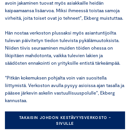
avoin jakaminen tuovat myös asiakkaille heidän
kaipaamaansa lisäarvoa. Miksi ihmeessä toistaa samoja
virheitä, joita toiset ovat jo tehneet”, Ekberg muistuttaa.
Hän nostaa verkoston plussaksi myös asiantuntijoilta
tulevan päivitetyn tiedon tulevista pykälämuutoksista.
Niiden tiivis seuraaminen muiden töiden ohessa on
likipitäen mahdotonta, vaikka tulevien lakien ja
säädösten ennakointi on yrityksille entistä tärkeämpää.
”Pitkän kokemuksen pohjalta voin vain suositella
liittymistä. Verkoston avulla pysyy asioissa ajan tasalla ja
pääsee järkevin askelin vastuullisuuspolulle”, Ekberg
kannustaa.
TAKAISIN JOHDON KESTÄVYYSVERKOSTO -
SIVULLE