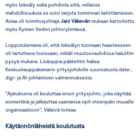
myös tekoäly sekä pohdinta siitä, millaisia
mahdollisuuksia se voisi tarjota toiminnan kehittämiseen.
Asiaa oli toimitusjohtaja
Jani Väkevän
mukaan kartoitettu
myös Kymen Veden johtoryhmässä.
Lopputulemana oli, että tekoälyn tuomaan haasteeseen
oli tartuttava tosissaan, mikäli muutosvauhdissa haluttiin
pysyä mukana. Lisäoppia päätettiin hakea
Keskuskauppakamarin yritysjohdolle suunnatusta data-,
digi- ja AI-johtamisen valmennuksesta.
”Ajatuksena oli kouluttaa ensin yritysjohto, joka näyttää
esimerkkiä ja jalkauttaa saamansa opit eteenpäin muualle
organisaatioon”, Väkevä toteaa.
Käytännönläheistä koulutusta