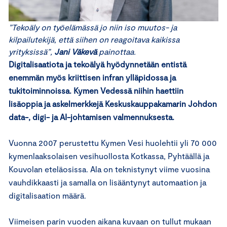
”Tekoäly on työelämässä jo niin iso muutos- ja
kilpailutekijä, että siihen on reagoitava kaikissa
yrityksissä”,
Jani Väkevä
painottaa.
Digitalisaatiota ja tekoälyä hyödynnetään entistä
enemmän myös kriittisen infran ylläpidossa ja
tukitoiminnoissa. Kymen Vedessä niihin haettiin
lisäoppia ja askelmerkkejä Keskuskauppakamarin Johdon
data-, digi- ja AI-johtamisen valmennuksesta
.
Vuonna 2007 perustettu Kymen Vesi huolehtii yli 70 000
kymenlaaksolaisen vesihuollosta Kotkassa, Pyhtäällä ja
Kouvolan eteläosissa. Ala on teknistynyt viime vuosina
vauhdikkaasti ja samalla on lisääntynyt automaation ja
digitalisaation määrä.
Viimeisen parin vuoden aikana kuvaan on tullut mukaan