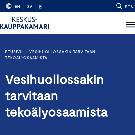
Skip
EN
SV
FI
ETSI
to
content
ETUSIVU
›
VESIHUOLLOSSAKIN TARVITAAN
TEKOÄLYOSAAMISTA
Vesihuollossakin
tarvitaan
tekoälyosaamista