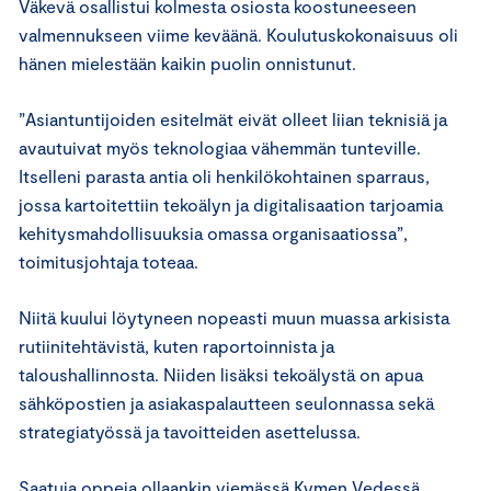
Väkevä osallistui kolmesta osiosta koostuneeseen
valmennukseen viime keväänä. Koulutuskokonaisuus oli
hänen mielestään kaikin puolin onnistunut.
”Asiantuntijoiden esitelmät eivät olleet liian teknisiä ja
avautuivat myös teknologiaa vähemmän tunteville.
Itselleni parasta antia oli henkilökohtainen sparraus,
jossa kartoitettiin tekoälyn ja digitalisaation tarjoamia
kehitysmahdollisuuksia omassa organisaatiossa”,
toimitusjohtaja toteaa.
Niitä kuului löytyneen nopeasti muun muassa arkisista
rutiinitehtävistä, kuten raportoinnista ja
taloushallinnosta. Niiden lisäksi tekoälystä on apua
sähköpostien ja asiakaspalautteen seulonnassa sekä
strategiatyössä ja tavoitteiden asettelussa.
Saatuja oppeja ollaankin viemässä Kymen Vedessä