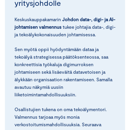
yritysjohdolle
Keskuskauppakamarin
Johdon data-, digi- ja AI-
johtamisen valmennus
tukee johtajia data-, digi-
ja tekoälykokonaisuuden johtamisessa.
Sen myötä oppii hyödyntämään dataa ja
tekoälyä strategisessa päätöksenteossa, saa
konkreettisia työkaluja digimurroksen
johtamiseen sekä lisäeväitä datavetoisen ja
älykkään organisaation rakentamiseen. Samalla
avautuu näkymiä uusiin
liiketoimintamahdollisuuksiin.
Osallistujien tukena on oma tekoälymentori.
Valmennus tarjoaa myös monia
verkostoitumismahdollisuuksia. Seuraava