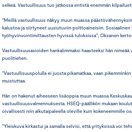
selkeä. Vastuullisuus tuo jatkossa entistä enemmän kilpailuet
”Meillä vastuullisuus näkyy muun muassa päästövähennyksi
kalustoa ja siirtyneet uusiutuviin polttoaineisiin. Sosiaalin
työhyvinvointimittausten hyvissä tuloksissa”, Oksanen kerto
Vastuullisuusasioiden hankalimmaksi haasteeksi hän nimeää vi
puolitiehen.
”Vastuullisuuspolulla ei juosta pikamatkaa, vaan pikemminki
muistuttaa.
Hän on hakenut aiheeseen lisäoppia muun muassa Keskuska
vastuullisuusvalmennuksesta. HSEQ-päällikön mukaan koulut
oivallisesti niin alkutaipaleella oleville kuin kokeneemmille osa
”Yleiskuva kirkastui ja samalla selvisi, että yrityksissä voi t