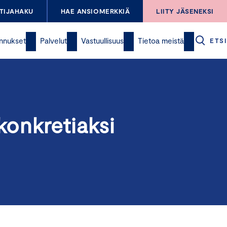
TIJAHAKU
HAE ANSIOMERKKIÄ
LIITY JÄSENEKSI
nnukset
Palvelut
Vastuullisuus
Tietoa meistä
ETSI
konkretiaksi