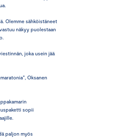
ua.
nä. Olemme sähköistäneet
en vastuu näkyy puolestaan
o.
estinnän, joka usein jää
n maratonia”, Oksanen
uppakamarin
uspaketti sopii
ajille.
ehdä paljon myös