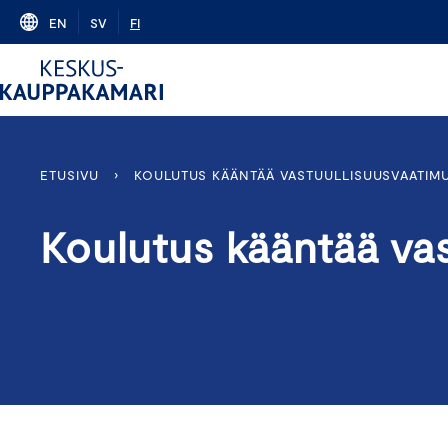
Skip
EN
SV
FI
to
content
ETUSIVU
›
KOULUTUS KÄÄNTÄÄ VASTUULLISUUSVAATIMU
Koulutus kääntää vas