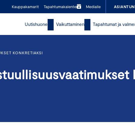
Kauppakamarit
Tapahtumakalenteri
Medialle
ASIANTUN
Uutishuone
Vaikuttaminen
Tapahtumat ja valme
KSET KONKRETIAKSI
tuullisuusvaatimukset 