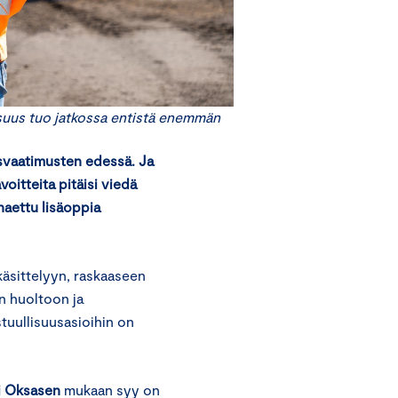
suus tuo jatkossa entistä enemmän
usvaatimusten edessä. Ja
voitteita pitäisi viedä
haettu lisäoppia
käsittelyyn, raskaaseen
n huoltoon ja
tuullisuusasioihin on
i Oksasen
mukaan syy on