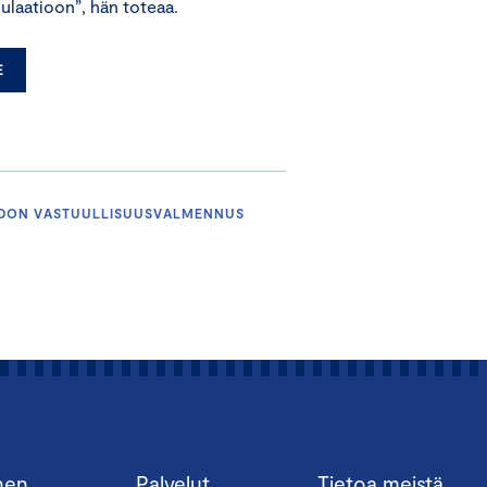
ulaatioon”, hän toteaa.
E
HDON VASTUULLISUUSVALMENNUS
nen
Palvelut
Tietoa meistä