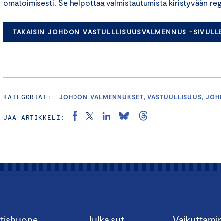
omatoimisesti. Se helpottaa valmistautumista kiristyvään reg
TAKAISIN JOHDON VASTUULLISUUSVALMENNUS -SIVULL
KATEGORIAT:
JOHDON VALMENNUKSET, VASTUULLISUUS, JO
JAA ARTIKKELI:
tishuone
Julkaisut
Vaikuttami