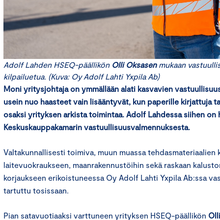
Adolf Lahden HSEQ-päällikön
Olli Oksasen
mukaan vastuulli
kilpailuetua. (Kuva: Oy Adolf Lahti Yxpila Ab)
Moni yritysjohtaja on ymmällään alati kasvavien vastuullisu
usein nuo haasteet vain lisääntyvät, kun paperille kirjattuja ta
osaksi yrityksen arkista toimintaa. Adolf Lahdessa siihen on 
Keskuskauppakamarin vastuullisuusvalmennuksesta.
Valtakunnallisesti toimiva, muun muassa tehdasmateriaalien 
laitevuokraukseen, maanrakennustöihin sekä raskaan kalusto
korjaukseen erikoistuneessa Oy Adolf Lahti Yxpila Ab:ssa vas
tartuttu tosissaan.
Pian satavuotiaaksi varttuneen yrityksen HSEQ-päällikön
Oll