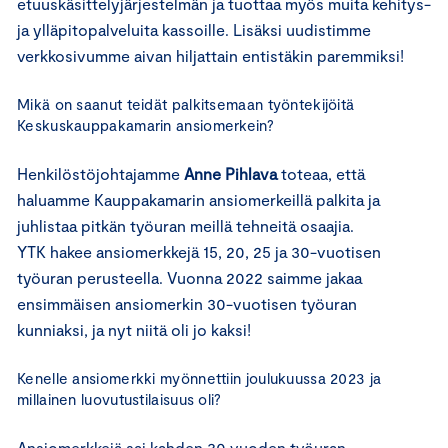
etuuskäsittelyjärjestelmän ja tuottaa myös muita kehitys-
ja ylläpitopalveluita kassoille. Lisäksi uudistimme
verkkosivumme aivan hiljattain entistäkin paremmiksi!
Mikä on saanut teidät palkitsemaan työntekijöitä
Keskuskauppakamarin ansiomerkein?
Henkilöstöjohtajamme
Anne Pihlava
toteaa, että
haluamme Kauppakamarin ansiomerkeillä palkita ja
juhlistaa pitkän työuran meillä tehneitä osaajia.
YTK hakee ansiomerkkejä 15, 20, 25 ja 30-vuotisen
työuran perusteella. Vuonna 2022 saimme jakaa
ensimmäisen ansiomerkin 30-vuotisen työuran
kunniaksi, ja nyt niitä oli jo kaksi!
Kenelle ansiomerkki myönnettiin joulukuussa 2023 ja
millainen luovutustilaisuus oli?
Ansiomerkkejä sai kahden 30 vuoden työuran