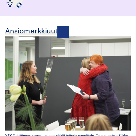
Ansiomerkkiuutisia
YTK Työttömyyskassa juhlistaa pitkiä työuria vuosittain. Talousjohtaja Riikka