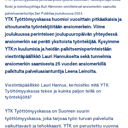
Koski ja toimitusjohtaja Auli Hänninen onnittelevat ansiomerkin saanutta
palveluasiantuntija Sari Pukkilaa joulukuussa 2023.
YTK Työttömyyskassa huomioi vuosittain pitkäaikaisia ja
sitoutuneita työntekijöitään ansiomerkein. Viime
joulukuussa perinteisen joulupuuropäivän yhteydessä
ansiomerkin sai peräti yksitoista työntekijää. Kysyimme
YTK:n kuulumisia ja heidän palkitsemisperinteistään
viestintäpäällikkö Lauri Hannukselta sekä tunnelmia
ansiomerkin saamisesta 25 vuoden ansiomerkillä
palkitulta palveluasiantuntija Leena Leinolta.
Viestintäpäällikkö Lauri Hannus, kertoisitko mitä YTK
Työttömyyskassa tekee ja kuinka paljon teillä on
työntekijöitä?
YTK Työttömyyskassa on Suomen suurin
työttömyyskassa, joka tarjoaa työn turvan palveluita
vaikuttavasti ja tehokkaasti. YTK on perustettu vuonna