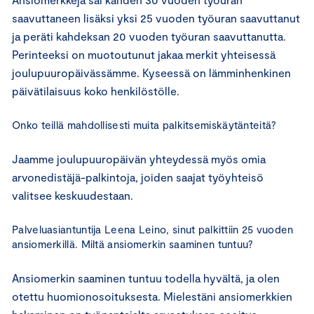
saavuttaneen lisäksi yksi 25 vuoden työuran saavuttanut
ja peräti kahdeksan 20 vuoden työuran saavuttanutta.
Perinteeksi on muotoutunut jakaa merkit yhteisessä
joulupuuropäivässämme. Kyseessä on lämminhenkinen
päivätilaisuus koko henkilöstölle.
Onko teillä mahdollisesti muita palkitsemiskäytänteitä?
Jaamme joulupuuropäivän yhteydessä myös omia
arvonedistäjä-palkintoja, joiden saajat työyhteisö
valitsee keskuudestaan.
Palveluasiantuntija Leena Leino, sinut palkittiin 25 vuoden
ansiomerkillä. Miltä ansiomerkin saaminen tuntuu?
Ansiomerkin saaminen tuntuu todella hyvältä, ja olen
otettu huomionosoituksesta. Mielestäni ansiomerkkien