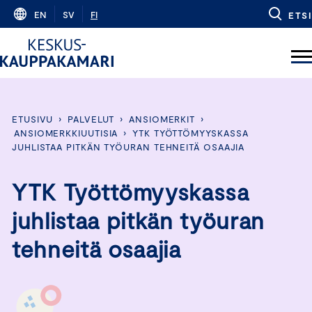
Skip
EN
SV
FI
ETSI
to
content
ETUSIVU
›
PALVELUT
›
ANSIOMERKIT
›
ANSIOMERKKIUUTISIA
›
YTK TYÖTTÖMYYSKASSA
JUHLISTAA PITKÄN TYÖURAN TEHNEITÄ OSAAJIA
YTK Työttömyyskassa
juhlistaa pitkän työuran
tehneitä osaajia