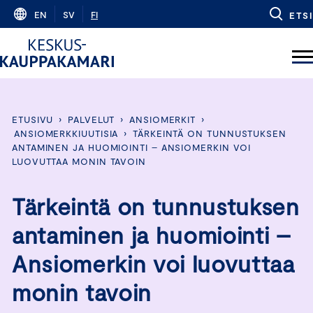
Skip
EN
SV
FI
ETSI
to
content
ETUSIVU
›
PALVELUT
›
ANSIOMERKIT
›
ANSIOMERKKIUUTISIA
›
TÄRKEINTÄ ON TUNNUSTUKSEN
ANTAMINEN JA HUOMIOINTI – ANSIOMERKIN VOI
LUOVUTTAA MONIN TAVOIN
Tärkeintä on tunnustuksen
antaminen ja huomiointi –
Ansiomerkin voi luovuttaa
monin tavoin