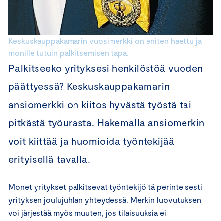
Keskuskauppakamarin vuosimerkki on eniten haettu ja
monille tutuin palkitsemisen tapa.
Palkitseeko yrityksesi henkilöstöä vuoden
päättyessä? Keskuskauppakamarin
ansiomerkki on kiitos hyvästä työstä tai
pitkästä työurasta. Hakemalla ansiomerkin
voit kiittää ja huomioida työntekijää
erityisellä tavalla.
Monet yritykset palkitsevat työntekijöitä perinteisesti
yrityksen joulujuhlan yhteydessä. Merkin luovutuksen
voi järjestää myös muuten, jos tilaisuuksia ei