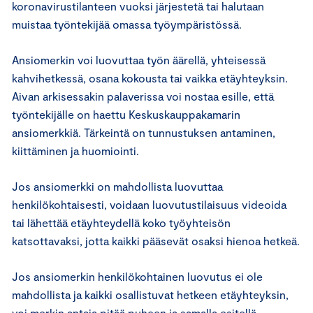
koronavirustilanteen vuoksi järjestetä tai halutaan
muistaa työntekijää omassa työympäristössä.
Ansiomerkin voi luovuttaa työn äärellä, yhteisessä
kahvihetkessä, osana kokousta tai vaikka etäyhteyksin.
Aivan arkisessakin palaverissa voi nostaa esille, että
työntekijälle on haettu Keskuskauppakamarin
ansiomerkkiä. Tärkeintä on tunnustuksen antaminen,
kiittäminen ja huomiointi.
Jos ansiomerkki on mahdollista luovuttaa
henkilökohtaisesti, voidaan luovutustilaisuus videoida
tai lähettää etäyhteydellä koko työyhteisön
katsottavaksi, jotta kaikki pääsevät osaksi hienoa hetkeä.
Jos ansiomerkin henkilökohtainen luovutus ei ole
mahdollista ja kaikki osallistuvat hetkeen etäyhteyksin,
voi merkin antaja pitää puheen ja samalla esitellä