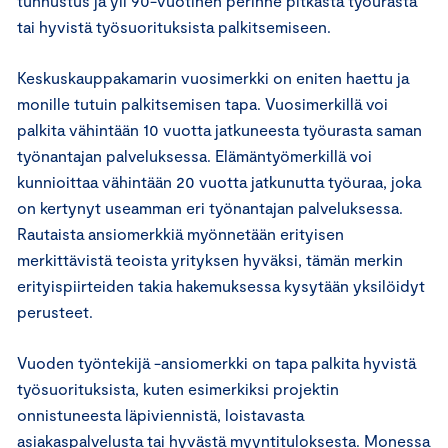
tunnustus ja yli 90-vuotinen perinne pitkästä työurasta
tai hyvistä työsuorituksista palkitsemiseen.
Keskuskauppakamarin vuosimerkki on eniten haettu ja
monille tutuin palkitsemisen tapa. Vuosimerkillä voi
palkita vähintään 10 vuotta jatkuneesta työurasta saman
työnantajan palveluksessa. Elämäntyömerkillä voi
kunnioittaa vähintään 20 vuotta jatkunutta työuraa, joka
on kertynyt useamman eri työnantajan palveluksessa.
Rautaista ansiomerkkiä myönnetään erityisen
merkittävistä teoista yrityksen hyväksi, tämän merkin
erityispiirteiden takia hakemuksessa kysytään yksilöidyt
perusteet.
Vuoden työntekijä -ansiomerkki on tapa palkita hyvistä
työsuorituksista, kuten esimerkiksi projektin
onnistuneesta läpiviennistä, loistavasta
asiakaspalvelusta tai hyvästä myyntituloksesta. Monessa