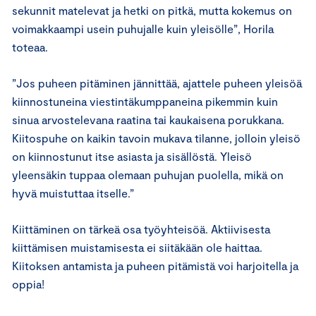
sekunnit matelevat ja hetki on pitkä, mutta kokemus on
voimakkaampi usein puhujalle kuin yleisölle”, Horila
toteaa.
”Jos puheen pitäminen jännittää, ajattele puheen yleisöä
kiinnostuneina viestintäkumppaneina pikemmin kuin
sinua arvostelevana raatina tai kaukaisena porukkana.
Kiitospuhe on kaikin tavoin mukava tilanne, jolloin yleisö
on kiinnostunut itse asiasta ja sisällöstä. Yleisö
yleensäkin tuppaa olemaan puhujan puolella, mikä on
hyvä muistuttaa itselle.”
Kiittäminen on tärkeä osa työyhteisöä. Aktiivisesta
kiittämisen muistamisesta ei siitäkään ole haittaa.
Kiitoksen antamista ja puheen pitämistä voi harjoitella ja
oppia!