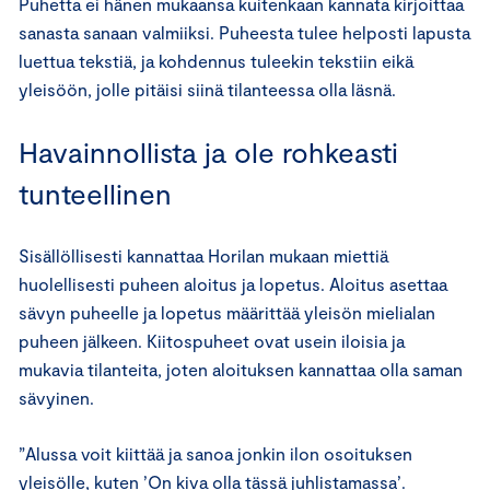
Puhetta ei hänen mukaansa kuitenkaan kannata kirjoittaa
sanasta sanaan valmiiksi. Puheesta tulee helposti lapusta
luettua tekstiä, ja kohdennus tuleekin tekstiin eikä
yleisöön, jolle pitäisi siinä tilanteessa olla läsnä.
Havainnollista ja ole rohkeasti
tunteellinen
Sisällöllisesti kannattaa Horilan mukaan miettiä
huolellisesti puheen aloitus ja lopetus. Aloitus asettaa
sävyn puheelle ja lopetus määrittää yleisön mielialan
puheen jälkeen. Kiitospuheet ovat usein iloisia ja
mukavia tilanteita, joten aloituksen kannattaa olla saman
sävyinen.
”Alussa voit kiittää ja sanoa jonkin ilon osoituksen
yleisölle, kuten ’On kiva olla tässä juhlistamassa’.