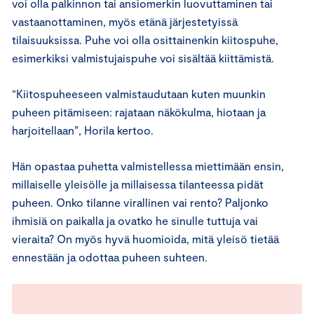
voi olla palkinnon tai ansiomerkin luovuttaminen tai
vastaanottaminen, myös etänä järjestetyissä
tilaisuuksissa. Puhe voi olla osittainenkin kiitospuhe,
esimerkiksi valmistujaispuhe voi sisältää kiittämistä.
“Kiitospuheeseen valmistaudutaan kuten muunkin
puheen pitämiseen: rajataan näkökulma, hiotaan ja
harjoitellaan”, Horila kertoo.
Hän opastaa puhetta valmistellessa miettimään ensin,
millaiselle yleisölle ja millaisessa tilanteessa pidät
puheen. Onko tilanne virallinen vai rento? Paljonko
ihmisiä on paikalla ja ovatko he sinulle tuttuja vai
vieraita? On myös hyvä huomioida, mitä yleisö tietää
ennestään ja odottaa puheen suhteen.