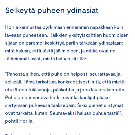
Selkeytä puheen ydinasiat
Horila kannustaa pyrkimään ennemmin napakkaan kuin
laveaan puheeseen. Kaikkien yksityiskohtien huomioisen
sijaan on parempi keskittyä pariin tärkeään ydinasiaan:
mitä haluan, että tästä jää mieleen, ja mitkä ovat ne
tärkeimmät asiat, mistä haluan kiittää?
“Panosta siihen, että puhe on helposti seurattavaa ja
selkeää. Tämä tarkoittaa konkreettisesti sitä, että mietit
etukäteen tukisanoja, pääkohtia ja jopa lauserakenteita.
Puhe on ohimenevä hetki, eivätkä kuulijat pääse
siirtymään puheessa taaksepäin. Siksi pienet siirtymät
ovat tärkeitä, kuten ‘Seuraavaksi haluan puhua tästä’”,
pohtii Horila.