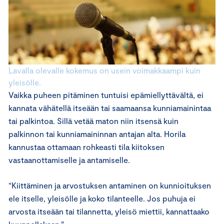
Lavalla olevalle kokemus on usein voimakkaampi kuin
yleisölle.
Vaikka puheen pitäminen tuntuisi epämiellyttävältä, ei
kannata vähätellä itseään tai saamaansa kunniamainintaa
tai palkintoa. Sillä vetää maton niin itsensä kuin
palkinnon tai kunniamaininnan antajan alta. Horila
kannustaa ottamaan rohkeasti tila kiitoksen
vastaanottamiselle ja antamiselle.
“Kiittäminen ja arvostuksen antaminen on kunnioituksen
ele itselle, yleisölle ja koko tilanteelle. Jos puhuja ei
arvosta itseään tai tilannetta, yleisö miettii, kannattaako