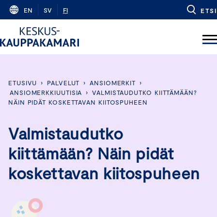
Skip
EN
SV
FI
ETSI
to
content
ETUSIVU
›
PALVELUT
›
ANSIOMERKIT
›
ANSIOMERKKIUUTISIA
›
VALMISTAUDUTKO KIITTÄMÄÄN?
NÄIN PIDÄT KOSKETTAVAN KIITOSPUHEEN
Valmistaudutko
kiittämään? Näin pidät
koskettavan kiitospuheen