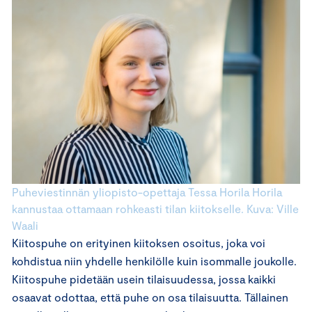
Puheviestinnän yliopisto-opettaja Tessa Horila Horila
kannustaa ottamaan rohkeasti tilan kiitokselle. Kuva: Ville
Waali
Kiitospuhe on erityinen kiitoksen osoitus, joka voi
kohdistua niin yhdelle henkilölle kuin isommalle joukolle.
Kiitospuhe pidetään usein tilaisuudessa, jossa kaikki
osaavat odottaa, että puhe on osa tilaisuutta. Tällainen