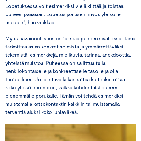
Lopetuksessa voit esimerkiksi vielä kiittää ja toistaa
puheen pääasian. Lopetus jää usein myös yleisölle
mieleen”, hän vinkkaa.
Myös havainnollisuus on tärkeää puheen sisällössä. Tämä
tarkoittaa asian konkretisoimista ja ymmärrettäväksi
tekemistä: esimerkkejä, mielikuvia, tarinaa, anekdoottia,
yhteistä muistoa. Puheessa on sallittua tulla
henkilökohtaiselle ja konkreettiselle tasolle ja olla
tunteellinen. Jollain tavalla kannattaa kuitenkin ottaa
koko yleisö huomioon, vaikka kohdentaisi puheen
pienemmälle porukalle. Tämän voi tehdä esimerkiksi
muistamalla katsekontaktin kaikkiin tai muistamalla
tervehtiä aluksi koko juhlaväkeä.