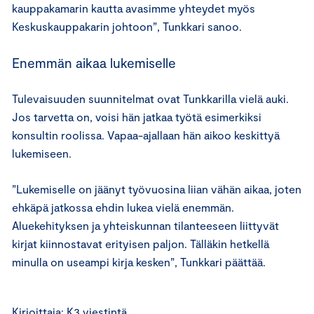
kauppakamarin kautta avasimme yhteydet myös
Keskuskauppakarin johtoon”, Tunkkari sanoo.
Enemmän aikaa lukemiselle
Tulevaisuuden suunnitelmat ovat Tunkkarilla vielä auki.
Jos tarvetta on, voisi hän jatkaa työtä esimerkiksi
konsultin roolissa. Vapaa-ajallaan hän aikoo keskittyä
lukemiseen.
”Lukemiselle on jäänyt työvuosina liian vähän aikaa, joten
ehkäpä jatkossa ehdin lukea vielä enemmän.
Aluekehityksen ja yhteiskunnan tilanteeseen liittyvät
kirjat kiinnostavat erityisen paljon. Tälläkin hetkellä
minulla on useampi kirja kesken”, Tunkkari päättää.
Kirjoittaja: K3 viestintä