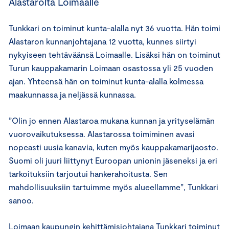
Alastarolta Loimaalle
Tunkkari on toiminut kunta-alalla nyt 36 vuotta. Hän toimi
Alastaron kunnanjohtajana 12 vuotta, kunnes siirtyi
nykyiseen tehtäväänsä Loimaalle. Lisäksi hän on toiminut
Turun kauppakamarin Loimaan osastossa yli 25 vuoden
ajan. Yhteensä hän on toiminut kunta-alalla kolmessa
maakunnassa ja neljässä kunnassa.
”Olin jo ennen Alastaroa mukana kunnan ja yrityselämän
vuorovaikutuksessa. Alastarossa toimiminen avasi
nopeasti uusia kanavia, kuten myös kauppakamarijaosto.
Suomi oli juuri liittynyt Euroopan unionin jäseneksi ja eri
tarkoituksiin tarjoutui hankerahoitusta. Sen
mahdollisuuksiin tartuimme myös alueellamme”, Tunkkari
sanoo.
Loimaan kaupungin kehittämisjohtajana Tunkkari toiminut