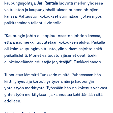
kaupunginjohtaja
Jari Rantala
luovutti merkin yhdessä
valtuuston ja kaupunginhallituksen puheenjohtajien
kanssa. Valtuuston kokoukset striimataan, joten myös
palkitseminen tallentui videolle.
”Kaupungin johto oli sopinut osaston johdon kanssa,
että ansiomerkki luovutetaan kokouksen aluksi. Paikalla
oli koko kaupunginvaltuusto, ylin virkamiesjohto sekä
paikallislehti. Monet valtuuston jäsenet ovat itsekin
elinkeinoelämän edustajia ja yrittäjiä”, Tunkkari sanoo.
Tunnustus lämmitti Tunkkarin mieltä. Puheessaan hän
kiitti lyhyesti ja korosti yrityselämän ja kaupungin
yhteistyön merkitystä. Työssään hän on kokenut vahvasti
yhteistyön merkityksen, ja kannustaa kehittämään sitä
edelleen.