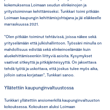
kokemuksensa Loimaan seudun elinkeinojen ja
yritystoiminnan kehittämiseksi. Tunkkari toimi pitkään
Loimaan kaupungin kehittämisjohtajana ja jäi eläkkeelle
marraskuussa 2021.
”Olen pitkään toiminut tehtävissä, joissa näkee sekä
yrityselämään että julkishallintoon. Työssäni minulla on
mahdollisuus edistää sekä elinkeinoelämään kuin
aluekehittämiseenkin liittyviä asioita. Kysymykset
vaativat sitkeyttä ja pitkäjänteisyyttä. On jaksettava
tehdä työtä ja uskottava, että joskus tulee myös aika,
jolloin satoa korjataan”, Tunkkari sanoo.
Yllätettiin kaupunginvaltuustossa
Tunkkari yllätettiin ansiomerkillä kaupunginvaltuuston
kokouksessa. Kokouksen aluksi Loimaan