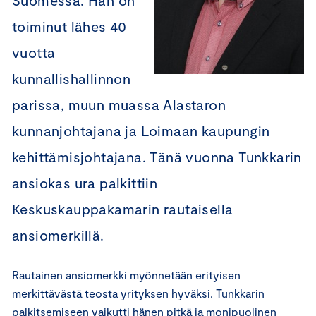
Suomessa. Hän on
toiminut lähes 40
vuotta
kunnallishallinnon
parissa, muun muassa Alastaron
kunnanjohtajana ja Loimaan kaupungin
kehittämisjohtajana. Tänä vuonna Tunkkarin
ansiokas ura palkittiin
Keskuskauppakamarin rautaisella
ansiomerkillä.
Rautainen ansiomerkki myönnetään erityisen
merkittävästä teosta yrityksen hyväksi. Tunkkarin
palkitsemiseen vaikutti hänen pitkä ja monipuolinen