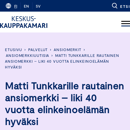
Skip
FI
EN
SV
ETSI
to
content
ETUSIVU
›
PALVELUT
›
ANSIOMERKIT
›
ANSIOMERKKIUUTISIA
›
MATTI TUNKKARILLE RAUTAINEN
ANSIOMERKKI – LIKI 40 VUOTTA ELINKEINOELÄMÄN
HYVÄKSI
Matti Tunkkarille rautainen
ansiomerkki – liki 40
vuotta elinkeinoelämän
hyväksi