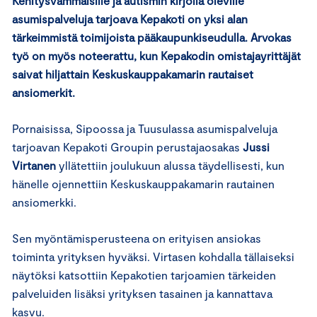
Kehitysvammaisille ja autismin kirjolla oleville
asumispalveluja tarjoava Kepakoti on yksi alan
tärkeimmistä toimijoista pääkaupunkiseudulla. Arvokas
työ on myös noteerattu, kun Kepakodin omistajayrittäjät
saivat hiljattain Keskuskauppakamarin rautaiset
ansiomerkit.
Pornaisissa, Sipoossa ja Tuusulassa asumispalveluja
tarjoavan Kepakoti Groupin perustajaosakas
Jussi
Virtanen
yllätettiin joulukuun alussa täydellisesti, kun
hänelle ojennettiin Keskuskauppakamarin rautainen
ansiomerkki.
Sen myöntämisperusteena on erityisen ansiokas
toiminta yrityksen hyväksi. Virtasen kohdalla tällaiseksi
näytöksi katsottiin Kepakotien tarjoamien tärkeiden
palveluiden lisäksi yrityksen tasainen ja kannattava
kasvu.