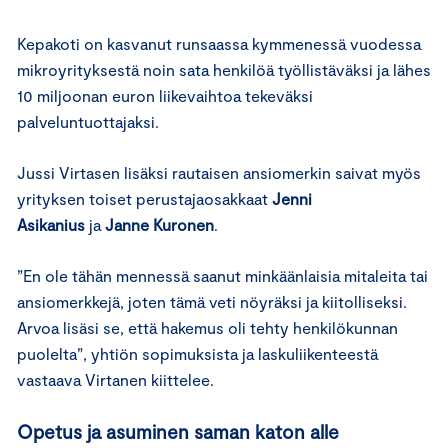
Kepakoti on kasvanut runsaassa kymmenessä vuodessa
mikroyrityksestä noin sata henkilöä työllistäväksi ja lähes
10 miljoonan euron liikevaihtoa tekeväksi
palveluntuottajaksi.
Jussi Virtasen lisäksi rautaisen ansiomerkin saivat myös
yrityksen toiset perustajaosakkaat
Jenni
Asikanius
ja
Janne Kuronen
.
”En ole tähän mennessä saanut minkäänlaisia mitaleita tai
ansiomerkkejä, joten tämä veti nöyräksi ja kiitolliseksi.
Arvoa lisäsi se, että hakemus oli tehty henkilökunnan
puolelta”, yhtiön sopimuksista ja laskuliikenteestä
vastaava Virtanen kiittelee.
Opetus ja asuminen saman katon alle