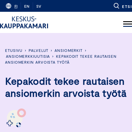
Skip
FI
EN
SV
ETSI
to
content
ETUSIVU
›
PALVELUT
›
ANSIOMERKIT
›
ANSIOMERKKIUUTISIA
›
KEPAKODIT TEKEE RAUTAISEN
ANSIOMERKIN ARVOISTA TYÖTÄ
Kepakodit tekee rautaisen
ansiomerkin arvoista työtä