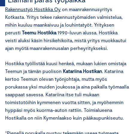
Rakennustyö Hostikka Oy
on maanrakennusyritys
Kotkasta. Yritys tekee rakennustyömaiden valmistelua,
mihin kuuluu maankaivuu ja louhintatyöt. Yrityksen
perusti
Teemu Hostikka
1990-luvun alussa. Hostikka
veisti aluksi käsin hirsikehikoita, mistä yritys muokkautui
ajan myötä maanrakennusalan perheyritykseksi.
Hostikka työllistää kuusi henkeä, mukaan lukien omistaja
Teemun ja tämän puolison
Katariina Hostikan
. Katariina
kertoo Teemun olevan työnjohtaja, mutta myös
porukassa yksi muiden joukossa ja aina paikalla työmaalla
saappaat savessa. Katariina itse tuli mukaan
toimistotöihin kymmenen vuotta sitten, ja myöhemmin
hyppäsi myös kuorma-auton rattiin. Toimialueena
Hostikalla on niin Kymenlaakso kuin pääkaupunkiseutu.
“Pienellä porukalla pystyy tekemään useaa työmaata