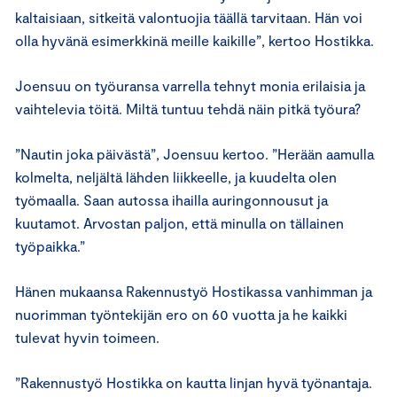
kaltaisiaan, sitkeitä valontuojia täällä tarvitaan. Hän voi
olla hyvänä esimerkkinä meille kaikille”, kertoo Hostikka.
Joensuu on työuransa varrella tehnyt monia erilaisia ja
vaihtelevia töitä. Miltä tuntuu tehdä näin pitkä työura?
”Nautin joka päivästä”, Joensuu kertoo. ”Herään aamulla
kolmelta, neljältä lähden liikkeelle, ja kuudelta olen
työmaalla. Saan autossa ihailla auringonnousut ja
kuutamot. Arvostan paljon, että minulla on tällainen
työpaikka.”
Hänen mukaansa Rakennustyö Hostikassa vanhimman ja
nuorimman työntekijän ero on 60 vuotta ja he kaikki
tulevat hyvin toimeen.
”Rakennustyö Hostikka on kautta linjan hyvä työnantaja.