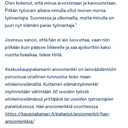
Olen kokenut, että minua arvostetaan ja kannustetaan.
Pitkän työurani aikana minulla ollut monen monia
työnantajia, Suomessa ja ulkomailla, mutta minulla on
juuri nyt elämäni paras työnantaja.”
Joensuu sanoo, että hän ei aio luovuttaa, vaan niin
pitkään kuin pääsee liikkeelle ja saa ajokorttiin kaksi
vuotta lisäaikaa, tekee töitä.
Keskuskauppakamarin ansiomerkki on lainsäädäntöön
perustuva virallinen tunnustus koko maan
elinkeinoelämältä.
Kultainen elämäntyömerkki
myönnetään vähintään 30 vuoden työstä
elinkeinoelämässä yrittäjänä tai useiden työnantajien
palveluksessa. Hae ansiomerkkiä osoitteessa
https://kauppakamari.fi/palvelut/ansiomerkit/hae-
ansiomerkkia/