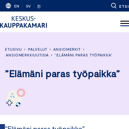
Skip
EN
SV
FI
ETSI
to
content
ETUSIVU
›
PALVELUT
›
ANSIOMERKIT
›
ANSIOMERKKIUUTISIA
›
”ELÄMÄNI PARAS TYÖPAIKKA”
”Elämäni paras työpaikka”
”Elämäni paras työpaikka”