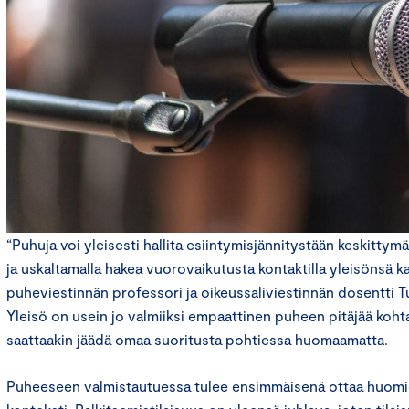
“Puhuja voi yleisesti hallita esiintymisjännitystään keskitty
ja uskaltamalla hakea vuorovaikutusta kontaktilla yleisönsä 
puheviestinnän professori ja oikeussaliviestinnän dosentti Tuu
Yleisö on usein jo valmiiksi empaattinen puheen pitäjää kohta
saattaakin jäädä omaa suoritusta pohtiessa huomaamatta.
Puheeseen valmistautuessa tulee ensimmäisenä ottaa huomi