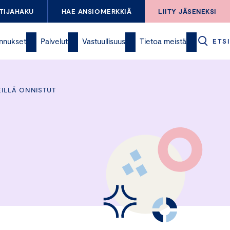
TIJAHAKU
HAE ANSIOMERKKIÄ
LIITY JÄSENEKSI
nnukset
Palvelut
Vastuullisuus
Tietoa meistä
ETSI
EILLÄ ONNISTUT