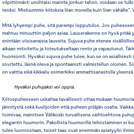
vilpittömästi unohtaisi mainita jonkun tahon, voidaan se tulkit
teoksi. Mieluummin kiitoksia liian monella kuin liian vähälle”, 
Mitä lyhyempi puhe, sitä parempi lopputulos. Jos puheeseen
mahtuu minuuttiin paljon asiaa. Lauserakenne on hyvä pitää 
enintään viisisanaisia lauseita. Sujuva puhe etenee sisällölli
aikaan mitoitettu ja toteutukseltaan rento ja vapautunut. Tär
huomiointi. Hyväksi sujuva puhe tulee, kun se on asiallisesti 
sovitettu, läsnä oleva ja spontaanisti valmistellun oloinen. S
on valttia eikä kikkailu esimerkiksi ammattisanastolla yleensä 
Hyväksi puhujaksi voi oppia.
Kiitospuheeseen uskaltaa tavallisesti ottaa mukaan huumoria
jännitystä sekä kuulijoiden että puheen pitäjän osalta. Vaikk
toimivaa, mainitsee Välikoski turvallisena vaihtoehtona puhuj
elegantin huumorin. Pakollista huumorilla tehostaminen ei kui
tulee luonnostaan, toiset taas ovat enemmän asiatyylin ihmis