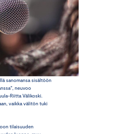
mällä sanomansa sisältöön
kanssa”, neuvoo
la-Riitta Välikoski.
an, vaikka välitön tuki
oon tilaisuuden