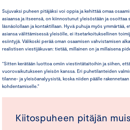
Sujuvaksi puheen pitäjäksi voi oppia ja kehittää omaa osaam
asiaansa ja itseensä, on kiinnostunut yleisöstään ja osoittaa 
läsnäolollaan ja kontaktillaan. Hyvä puhuja myös ymmärtää, et
asiansa välittämisessä yleisölle, ei itsetarkoituksellinen toimij
esiintyjä. Välikoski perää oman osaamisen vahvistamisen alka
realistisen viestijäkuvan: tietää, millainen on ja millaisena pid
“Sitten kerätään luottoa omiin viestintätaitoihin ja siihen, ett
vuorovaikutukseen yleisön kanssa. Eri puhetilanteiden valmi
tilanne- ja yleisöanalyysistä, koska niiden päälle rakennetaa
kohdentamiselle.”
Kiitospuheen pitäjän muist