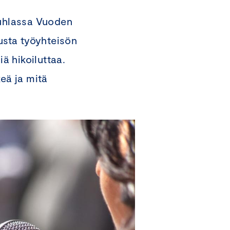
juhlassa Vuoden
ousta työyhteisön
iä hikoiluttaa.
eä ja mitä