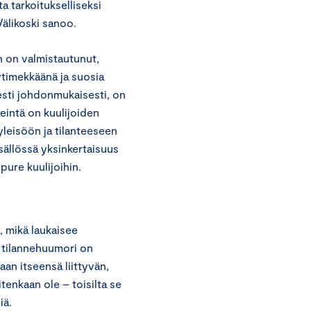
a tarkoitukselliseksi
Välikoski sanoo.
 on valmistautunut,
ytimekkäänä ja suosia
sesti johdonmukaisesti, on
keintä on kuulijoiden
yleisöön ja tilanteeseen
isällössä yksinkertaisuus
pure kuulijoihin.
, mikä laukaisee
a tilannehuumori on
aan itseensä liittyvän,
tenkaan ole – toisilta se
iä.