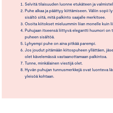
Selvitä tilaisuuden luonne etukäteen ja valmiste
Puhe alkaa ja päättyy kiittämiseen. Väliin sopii l
sisältö siitä, mitä palkinto saajalle merkitsee.
Osoita kiitokset mieluummin liian monelle kuin li
Puhujaan itseensä liittyvä elegantti huumori on 
puheen sisältöä.
Lyhyempi puhe on aina pitkää parempi.
Jos joudut pitämään kiitospuheen yllättäen, jäs
olet kävelemässä vastaanottamaan palkintoa.
Tunne, minkälainen viestijä olet.
Hyvän puhujan tunnusmerkkejä ovat luonteva läs
yleisöä kohtaan.