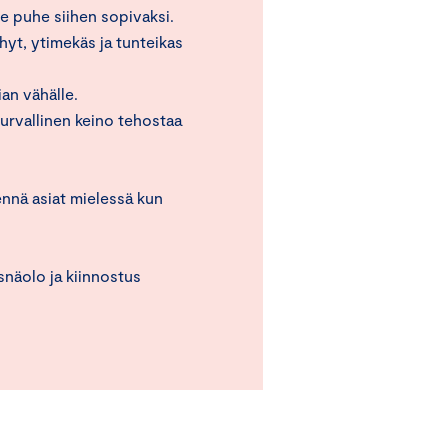
le puhe siihen sopivaksi.
yhyt, ytimekäs ja tunteikas
ian vähälle.
turvallinen keino tehostaa
ennä asiat mielessä kun
näolo ja kiinnostus