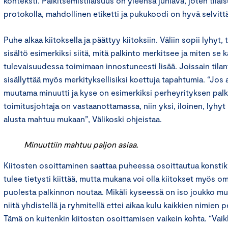
konteksti. Palkitsemistilaisuus on yleensä juhlava, joten til
protokolla, mahdollinen etiketti ja pukukoodi on hyvä selvitt
Puhe alkaa kiitoksella ja päättyy kiitoksiin. Väliin sopii lyhyt, 
sisältö esimerkiksi siitä, mitä palkinto merkitsee ja miten se 
tulevaisuudessa toimimaan innostuneesti lisää. Joissain tila
sisällyttää myös merkityksellisiksi koettuja tapahtumia. “Jo
muutama minuutti ja kyse on esimerkiksi perheyrityksen palki
toimitusjohtaja on vastaanottamassa, niin yksi, iloinen, lyhy
alusta mahtuu mukaan”, Välikoski ohjeistaa.
Minuuttiin mahtuu paljon asiaa.
Kiitosten osoittaminen saattaa puheessa osoittautua konstik
tulee tietysti kiittää, mutta mukana voi olla kiitokset myös om
puolesta palkinnon noutaa. Mikäli kyseessä on iso joukko muis
niitä yhdistellä ja ryhmitellä ettei aikaa kulu kaikkien nimien
Tämä on kuitenkin kiitosten osoittamisen vaikein kohta. “Vai