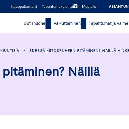
Kauppakamarit
Tapahtumakalenteri
Medialle
ASIANTUN
Uutishuone
Vaikuttaminen
Tapahtumat ja valme
KIUUTISIA
›
EDESSÄ KIITOSPUHEEN PITÄMINEN? NÄILLÄ VINK
 pitäminen? Näillä