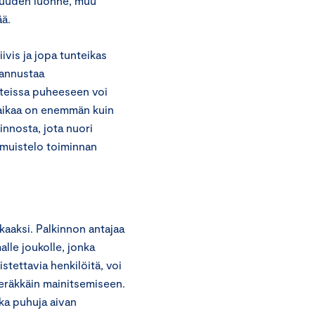
aisuuden luonne, muu
ää.
tiivis ja jopa tunteikas
kannustaa
nteissa puheeseen voi
s aikaa on enemmän kuin
nnosta, jota nuori
t muistelo toiminnan
kaaksi. Palkinnon antajaa
alle joukolle, jonka
tettavia henkilöitä, voi
 peräkkäin mainitsemiseen.
kka puhuja aivan