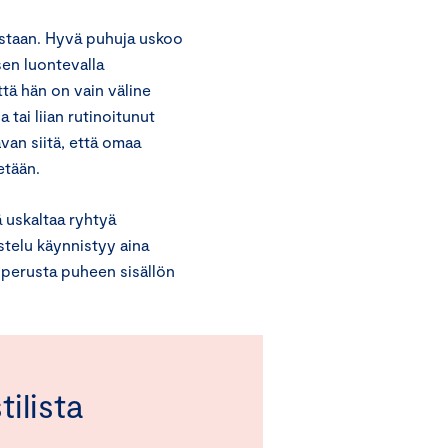
istaan. Hyvä puhuja uskoo
sen luontevalla
tä hän on vain väline
a tai liian rutinoitunut
van siitä, että omaa
etään.
ä uskaltaa ryhtyä
stelu käynnistyy aina
n perusta puheen sisällön
ilista