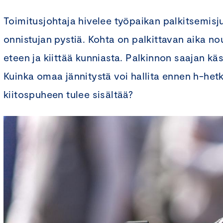
Toimitusjohtaja hivelee työpaikan palkitsemis
onnistujan pystiä. Kohta on palkittavan aika n
eteen ja kiittää kunniasta. Palkinnon saajan käs
Kuinka omaa jännitystä voi hallita ennen h-hetk
kiitospuheen tulee sisältää?