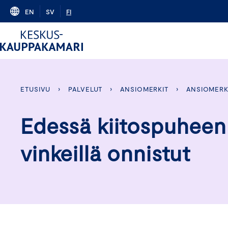
Skip
EN
SV
FI
to
content
ETUSIVU
›
PALVELUT
›
ANSIOMERKIT
›
ANSIOMERK
Edessä kiitospuheen
vinkeillä onnistut