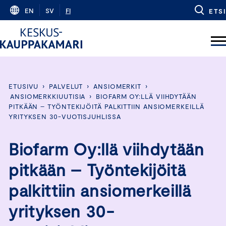
Skip
EN
SV
FI
ETSI
to
content
ETUSIVU
›
PALVELUT
›
ANSIOMERKIT
›
ANSIOMERKKIUUTISIA
›
BIOFARM OY:LLÄ VIIHDYTÄÄN
PITKÄÄN – TYÖNTEKIJÖITÄ PALKITTIIN ANSIOMERKEILLÄ
YRITYKSEN 30-VUOTISJUHLISSA
Biofarm Oy:llä viihdytään
pitkään – Työntekijöitä
palkittiin ansiomerkeillä
yrityksen 30-