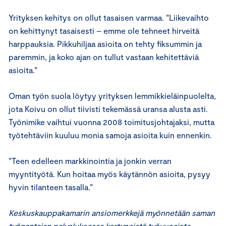
Yrityksen kehitys on ollut tasaisen varmaa. ”Liikevaihto
on kehittynyt tasaisesti – emme ole tehneet hirveitä
harppauksia. Pikkuhiljaa asioita on tehty fiksummin ja
paremmin, ja koko ajan on tullut vastaan kehitettäviä
asioita.”
Oman työn suola löytyy yrityksen lemmikkieläinpuolelta,
jota Koivu on ollut tiivisti tekemässä uransa alusta asti.
Työnimike vaihtui vuonna 2008 toimitusjohtajaksi, mutta
työtehtäviin kuuluu monia samoja asioita kuin ennenkin.
”Teen edelleen markkinointia ja jonkin verran
myyntityötä. Kun hoitaa myös käytännön asioita, pysyy
hyvin tilanteen tasalla.”
Keskuskauppakamarin ansiomerkkejä myönnetään saman
työnantajan palveluksessa kertyneistä työvuosista,