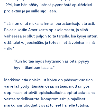
1994, kun hän päätyi isänsä pyynnöstä apukädeksi
projektiin ja jäi niille sijoilleen.
”Isäni on ollut mukana firman perustamisajoista asti.
Palasin kotiin Amerikasta opiskelemasta, ja siinä
vaiheessa ei ollut paljon töitä tarjolla. Isä kysyi sitten,
että tuletko jeesimään, ja totesin, että voinhan minä
tulla.”
”Kun hoitaa myös käytännön asioita, pysyy
hyvin tilanteen tasalla.”
Markkinointia opiskellut Koivu on päässyt vuosien
varrella hyödyntämään osaamistaan, mutta myös
oppimaan, etteivät opiskeluaikoina opitut asiat aina
vastaa todellisuutta. Kompromissit ja rajalliset
markkinointibudjetit ovat tulleet hänelle tutuksi.