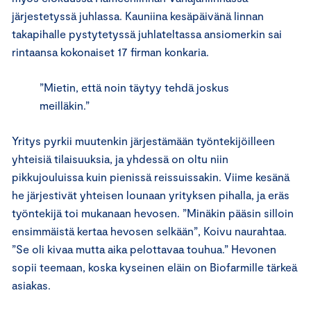
järjestetyssä juhlassa. Kauniina kesäpäivänä linnan
takapihalle pystytetyssä juhlateltassa ansiomerkin sai
rintaansa kokonaiset 17 firman konkaria.
”Mietin, että noin täytyy tehdä joskus
meilläkin.”
Yritys pyrkii muutenkin järjestämään työntekijöilleen
yhteisiä tilaisuuksia, ja yhdessä on oltu niin
pikkujouluissa kuin pienissä reissuissakin. Viime kesänä
he järjestivät yhteisen lounaan yrityksen pihalla, ja eräs
työntekijä toi mukanaan hevosen. ”Minäkin pääsin silloin
ensimmäistä kertaa hevosen selkään”, Koivu naurahtaa.
”Se oli kivaa mutta aika pelottavaa touhua.” Hevonen
sopii teemaan, koska kyseinen eläin on Biofarmille tärkeä
asiakas.