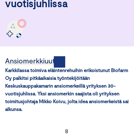
vuotisjuhlissa
Ansiomerkkiuutisia
Karkkilassa toimiva eläintenrehuihin erikoistunut Biofarm
Oy palkitsi pitkäaikaisia työntekijöitään
Keskuskauppakamarin ansiomerkeillä yrityksen 30-
vuotisjuhlissa. Yksi ansiomerkin saajista oli yrityksen
toimitusjohtaja Mikko Koivu, jolta idea ansiomerkeistä sai
alkunsa.
B