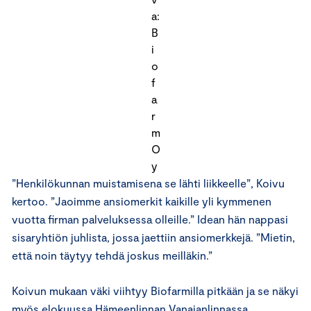
a:
B
i
o
f
a
r
m
O
y
”Henkilökunnan muistamisena se lähti liikkeelle”, Koivu
kertoo. ”Jaoimme ansiomerkit kaikille yli kymmenen
vuotta firman palveluksessa olleille.” Idean hän nappasi
sisaryhtiön juhlista, jossa jaettiin ansiomerkkejä. ”Mietin,
että noin täytyy tehdä joskus meilläkin.”
Koivun mukaan väki viihtyy Biofarmilla pitkään ja se näkyi
myös elokuussa Hämeenlinnan Vanajanlinnassa