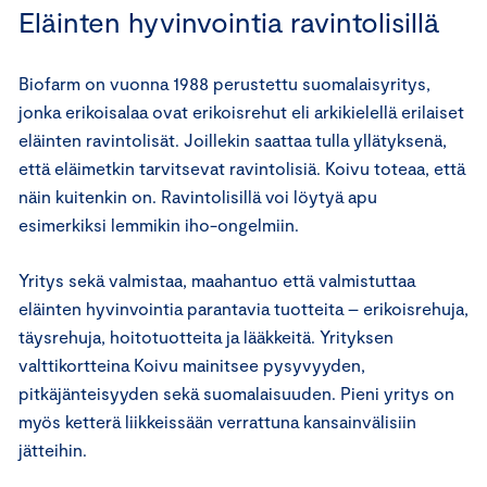
Eläinten hyvinvointia ravintolisillä
Biofarm on vuonna 1988 perustettu suomalaisyritys,
jonka erikoisalaa ovat erikoisrehut eli arkikielellä erilaiset
eläinten ravintolisät. Joillekin saattaa tulla yllätyksenä,
että eläimetkin tarvitsevat ravintolisiä. Koivu toteaa, että
näin kuitenkin on. Ravintolisillä voi löytyä apu
esimerkiksi lemmikin iho-ongelmiin.
Yritys sekä valmistaa, maahantuo että valmistuttaa
eläinten hyvinvointia parantavia tuotteita – erikoisrehuja,
täysrehuja, hoitotuotteita ja lääkkeitä. Yrityksen
valttikortteina Koivu mainitsee pysyvyyden,
pitkäjänteisyyden sekä suomalaisuuden. Pieni yritys on
myös ketterä liikkeissään verrattuna kansainvälisiin
jätteihin.