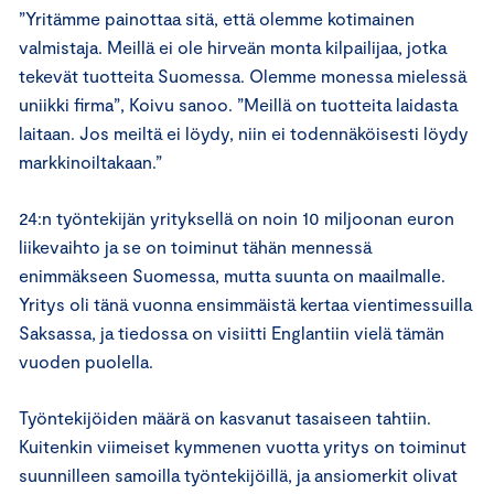
”Yritämme painottaa sitä, että olemme kotimainen
valmistaja. Meillä ei ole hirveän monta kilpailijaa, jotka
tekevät tuotteita Suomessa. Olemme monessa mielessä
uniikki firma”, Koivu sanoo. ”Meillä on tuotteita laidasta
laitaan. Jos meiltä ei löydy, niin ei todennäköisesti löydy
markkinoiltakaan.”
24:n työntekijän yrityksellä on noin 10 miljoonan euron
liikevaihto ja se on toiminut tähän mennessä
enimmäkseen Suomessa, mutta suunta on maailmalle.
Yritys oli tänä vuonna ensimmäistä kertaa vientimessuilla
Saksassa, ja tiedossa on visiitti Englantiin vielä tämän
vuoden puolella.
Työntekijöiden määrä on kasvanut tasaiseen tahtiin.
Kuitenkin viimeiset kymmenen vuotta yritys on toiminut
suunnilleen samoilla työntekijöillä, ja ansiomerkit olivat