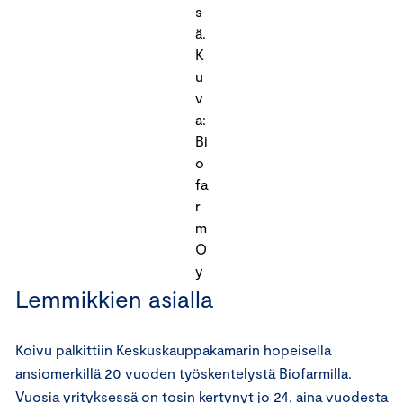
s
ä.
K
u
v
a:
Bi
o
fa
r
m
O
y
Lemmikkien asialla
Koivu palkittiin Keskuskauppakamarin hopeisella
ansiomerkillä 20 vuoden työskentelystä Biofarmilla.
Vuosia yrityksessä on tosin kertynyt jo 24, aina vuodesta