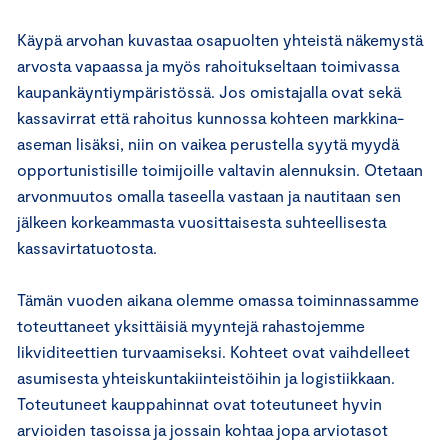
Käypä arvohan kuvastaa osapuolten yhteistä näkemystä
arvosta vapaassa ja myös rahoitukseltaan toimivassa
kaupankäyntiympäristössä. Jos omistajalla ovat sekä
kassavirrat että rahoitus kunnossa kohteen markkina-
aseman lisäksi, niin on vaikea perustella syytä myydä
opportunistisille toimijoille valtavin alennuksin. Otetaan
arvonmuutos omalla taseella vastaan ja nautitaan sen
jälkeen korkeammasta vuosittaisesta suhteellisesta
kassavirtatuotosta.
Tämän vuoden aikana olemme omassa toiminnassamme
toteuttaneet yksittäisiä myyntejä rahastojemme
likviditeettien turvaamiseksi. Kohteet ovat vaihdelleet
asumisesta yhteiskuntakiinteistöihin ja logistiikkaan.
Toteutuneet kauppahinnat ovat toteutuneet hyvin
arvioiden tasoissa ja jossain kohtaa jopa arviotasot