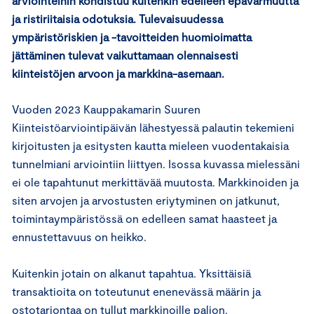
arviointeihin kohdistuu kuitenkin edelleen epävarmuutta
ja ristiriitaisia odotuksia. Tulevaisuudessa
ympäristöriskien ja -tavoitteiden huomioimatta
jättäminen tulevat vaikuttamaan olennaisesti
kiinteistöjen arvoon ja markkina-asemaan.
Vuoden 2023 Kauppakamarin Suuren
Kiinteistöarviointipäivän lähestyessä palautin tekemieni
kirjoitusten ja esitysten kautta mieleen vuodentakaisia
tunnelmiani arviointiin liittyen. Isossa kuvassa mielessäni
ei ole tapahtunut merkittävää muutosta. Markkinoiden ja
siten arvojen ja arvostusten eriytyminen on jatkunut,
toimintaympäristössä on edelleen samat haasteet ja
ennustettavuus on heikko.
Kuitenkin jotain on alkanut tapahtua. Yksittäisiä
transaktioita on toteutunut enenevässä määrin ja
ostotarjontaa on tullut markkinoille paljon.