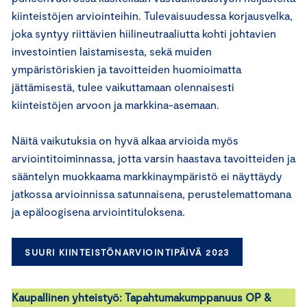
kiinteistöjen arviointeihin. Tulevaisuudessa korjausvelka,
joka syntyy riittävien hiilineutraaliutta kohti johtavien
investointien laistamisesta, sekä muiden
ympäristöriskien ja tavoitteiden huomioimatta
jättämisestä, tulee vaikuttamaan olennaisesti
kiinteistöjen arvoon ja markkina-asemaan.
Näitä vaikutuksia on hyvä alkaa arvioida myös
arviointitoiminnassa, jotta varsin haastava tavoitteiden ja
sääntelyn muokkaama markkinaympäristö ei näyttäydy
jatkossa arvioinnissa satunnaisena, perustelemattomana
ja epäloogisena arviointituloksena.
SUURI KIINTEISTÖNARVIOINTIPÄIVÄ 2023
Kaupallinen yhteistyö: Tapahtumakumppanuus OP &