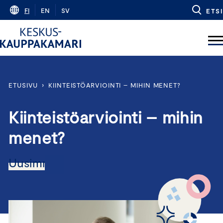
Skip
FI
EN
SV
ETSI
to
content
ETUSIVU
›
KIINTEISTÖARVIOINTI – MIHIN MENET?
Kiinteistöarviointi – mihin
menet?
Uusimmat