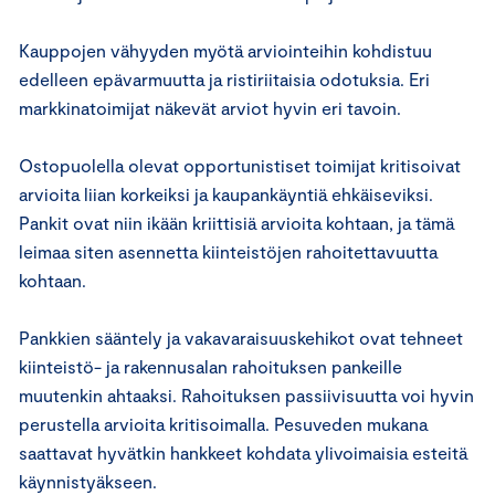
Kauppojen vähyyden myötä arviointeihin kohdistuu
edelleen epävarmuutta ja ristiriitaisia odotuksia. Eri
markkinatoimijat näkevät arviot hyvin eri tavoin.
Ostopuolella olevat opportunistiset toimijat kritisoivat
arvioita liian korkeiksi ja kaupankäyntiä ehkäiseviksi.
Pankit ovat niin ikään kriittisiä arvioita kohtaan, ja tämä
leimaa siten asennetta kiinteistöjen rahoitettavuutta
kohtaan.
Pankkien sääntely ja vakavaraisuuskehikot ovat tehneet
kiinteistö- ja rakennusalan rahoituksen pankeille
muutenkin ahtaaksi. Rahoituksen passiivisuutta voi hyvin
perustella arvioita kritisoimalla. Pesuveden mukana
saattavat hyvätkin hankkeet kohdata ylivoimaisia esteitä
käynnistyäkseen.