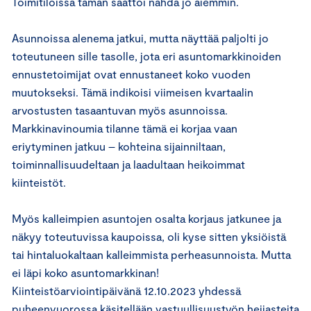
Toimitiloissa tämän saattoi nähdä jo aiemmin.
Asunnoissa alenema jatkui, mutta näyttää paljolti jo
toteutuneen sille tasolle, jota eri asuntomarkkinoiden
ennustetoimijat ovat ennustaneet koko vuoden
muutokseksi. Tämä indikoisi viimeisen kvartaalin
arvostusten tasaantuvan myös asunnoissa.
Markkinavinoumia tilanne tämä ei korjaa vaan
eriytyminen jatkuu – kohteina sijainniltaan,
toiminnallisuudeltaan ja laadultaan heikoimmat
kiinteistöt.
Myös kalleimpien asuntojen osalta korjaus jatkunee ja
näkyy toteutuvissa kaupoissa, oli kyse sitten yksiöistä
tai hintaluokaltaan kalleimmista perheasunnoista. Mutta
ei läpi koko asuntomarkkinan!
Kiinteistöarviointipäivänä 12.10.2023 yhdessä
puheenvuorossa käsitellään vastuullisuustyön heijasteita