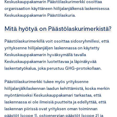
Keskuskauppakamarin Päästölaskurimerkki osoittaa
organisaation käyttäneen hiilijalanjälkensä laskemisessa
Keskuskauppakamarin Päästölaskuria.
Mitä hyötyä on Päästölaskurimerkistä?
Päästölaskurimerkillä voit osoittaa sidosryhmillesi, että
yrityksenne hiilijalanjäljen laskennassa on käytetty
Keskuskauppakamarin hyväksymällä tavalla
Keskuskauppakamarin luotettavaa ja läpinäkyvää
laskentatyökalua, joka perustuu GHG-protokollaan.
Päästölaskurimerkki tukee myös yrityksenne
hiilijalanjälkilaskennan laadun kehittämistä, koska merkin
myöntämiseksi Keskuskauppakamari tarkastaa, että
laskennassa ei ole ilmeisiä puutteita ja edellyttää, että
laskennan piirissä ovat yrityksen oman toiminnan
päästöt (scope 1), ostoenergian päästöt (scope 2) ja