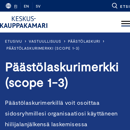
Skip
FI
EN
SV
ETSI
to
content
›
›
›
ETUSIVU
VASTUULLISUUS
PÄÄSTÖLASKURI
PÄÄSTÖLASKURIMERKKI (SCOPE 1-3)
Päästölaskurimerkki
(scope 1-3)
Päästölaskurimerkillä voit osoittaa
sidosryhmillesi organisaatiosi käyttäneen
hiilijalanjälkensä laskemisessa