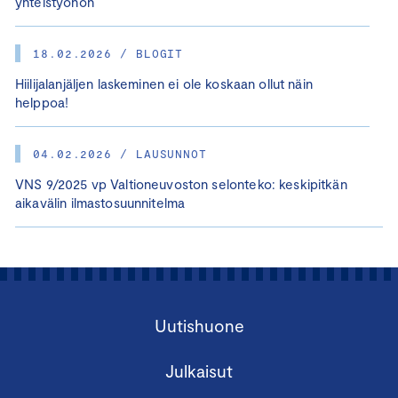
yhteistyöhön
18.02.2026 / BLOGIT
Hiilijalanjäljen laskeminen ei ole koskaan ollut näin
helppoa!
04.02.2026 / LAUSUNNOT
VNS 9/2025 vp Valtioneuvoston selonteko: keskipitkän
aikavälin ilmastosuunnitelma
Uutishuone
Julkaisut