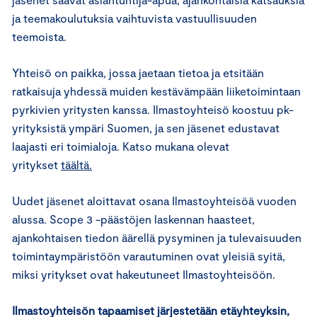
ja teemakoulutuksia vaihtuvista vastuullisuuden
teemoista.
Yhteisö on paikka, jossa jaetaan tietoa ja etsitään
ratkaisuja yhdessä muiden kestävämpään liiketoimintaan
pyrkivien yritysten kanssa. Ilmastoyhteisö koostuu pk-
yrityksistä ympäri Suomen, ja sen jäsenet edustavat
laajasti eri toimialoja. Katso mukana olevat
yritykset
täältä.
Uudet jäsenet aloittavat osana Ilmastoyhteisöä vuoden
alussa. Scope 3 -päästöjen laskennan haasteet,
ajankohtaisen tiedon äärellä pysyminen ja tulevaisuuden
toimintaympäristöön varautuminen ovat yleisiä syitä,
miksi yritykset ovat hakeutuneet Ilmastoyhteisöön.
Ilmastoyhteisön tapaamiset järjestetään etäyhteyksin,