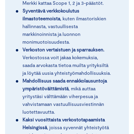
Merkki kattaa Scope 1, 2 ja 3-päästöt.
Syventävä verkkokoulutus
ilmastoteemoista
, kuten ilmastoriskien
hallinnasta, vastuullisesta
markkinoinnista ja luonnon
monimuotoisuudesta.
Verkoston vertaistuen ja sparrauksen.
Verkostossa voit jakaa kokemuksia,
saada arvokasta tietoa muilta yrityksiltä
ja löytää uusia yhteistyömahdollisuuksia.
Mahdollisuus saada ennakkolausuntoja
ympäristöväittämistä
, mikä auttaa
yritystäsi välttämään viherpesua ja
vahvistamaan vastuullisuusviestinnän
luotettavuutta.
Kaksi vuosittaista verkostotapaamista
Helsingissä
, joissa syvennät yhteistyötä