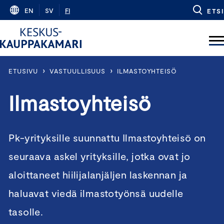
Skip
EN
SV
FI
ETSI
to
content
›
›
ETUSIVU
VASTUULLISUUS
ILMASTOYHTEISÖ
Ilmastoyhteisö
Pk-yrityksille suunnattu Ilmastoyhteisö on
seuraava askel yrityksille, jotka ovat jo
aloittaneet hiilijalanjäljen laskennan ja
haluavat viedä ilmastotyönsä uudelle
tasolle.