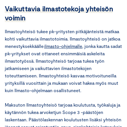
Vaikuttavia ilmastotekoja yhteisön
voimin
Ilmastoyhteisö tukee pk-yritysten pitkäjänteistä matkaa
kohti vaikuttavia ilmastotoimia. Ilmastoyhteisö on jatkoa
menestyksekkäälle
ilmasto-ohjelmalle
, jonka kautta sadat
pk-yritykset ovat ottaneet ensimmäisiä askeleita
ilmastotyössä. Ilmastoyhteisö tarjoaa tukea työn
jatkamiseen ja vaikuttavien ilmastotekojen
toteuttamiseen. Ilmastoyhteisö kasvaa motivoituneilla
yrityksillä vuosittain ja mukaan voivat hakea myös muut
kuin Ilmasto-ohjelmaan osallistuneet.
Maksuton Ilmastoyhteisö tarjoaa koulutusta, työkaluja ja
käytännön tukea arvoketjun Scope 3 -päästöjen
laskentaan. Päästölaskennan koulutusten lisäksi yhteisön
jäsenet saavat asiantuntija-apua, ajankohtaisia katsauksia