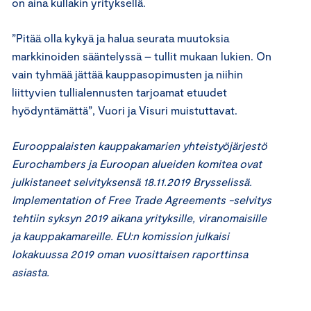
on aina kullakin yrityksellä.
”Pitää olla kykyä ja halua seurata muutoksia
markkinoiden sääntelyssä – tullit mukaan lukien. On
vain tyhmää jättää kauppasopimusten ja niihin
liittyvien tullialennusten tarjoamat etuudet
hyödyntämättä”, Vuori ja Visuri muistuttavat.
Eurooppalaisten kauppakamarien yhteistyöjärjestö
Eurochambers ja Euroopan alueiden komitea ovat
julkistaneet selvityksensä 18.11.2019 Brysselissä.
Implementation of Free Trade Agreements -selvitys
tehtiin syksyn 2019 aikana yrityksille, viranomaisille
ja kauppakamareille. EU:n komission julkaisi
lokakuussa 2019 oman vuosittaisen raporttinsa
asiasta.