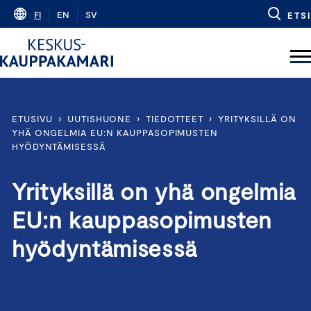
Skip
FI
EN
SV
ETSI
to
content
ETUSIVU
›
UUTISHUONE
›
TIEDOTTEET
›
YRITYKSILLÄ ON
YHÄ ONGELMIA EU:N KAUPPASOPIMUSTEN
HYÖDYNTÄMISESSÄ
Yrityksillä on yhä ongelmia
EU:n kauppasopimusten
hyödyntämisessä