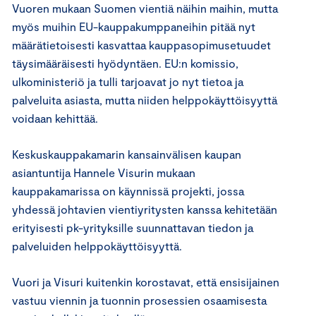
Vuoren mukaan Suomen vientiä näihin maihin, mutta
myös muihin EU-kauppakumppaneihin pitää nyt
määrätietoisesti kasvattaa kauppasopimusetuudet
täysimääräisesti hyödyntäen. EU:n komissio,
ulkoministeriö ja tulli tarjoavat jo nyt tietoa ja
palveluita asiasta, mutta niiden helppokäyttöisyyttä
voidaan kehittää.
Keskuskauppakamarin kansainvälisen kaupan
asiantuntija Hannele Visurin mukaan
kauppakamarissa on käynnissä projekti, jossa
yhdessä johtavien vientiyritysten kanssa kehitetään
erityisesti pk-yrityksille suunnattavan tiedon ja
palveluiden helppokäyttöisyyttä.
Vuori ja Visuri kuitenkin korostavat, että ensisijainen
vastuu viennin ja tuonnin prosessien osaamisesta