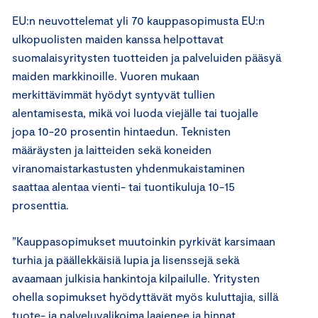
EU:n neuvottelemat yli 70 kauppasopimusta EU:n
ulkopuolisten maiden kanssa helpottavat
suomalaisyritysten tuotteiden ja palveluiden pääsyä
maiden markkinoille. Vuoren mukaan
merkittävimmät hyödyt syntyvät tullien
alentamisesta, mikä voi luoda viejälle tai tuojalle
jopa 10-20 prosentin hintaedun. Teknisten
määräysten ja laitteiden sekä koneiden
viranomaistarkastusten yhdenmukaistaminen
saattaa alentaa vienti- tai tuontikuluja 10-15
prosenttia.
”Kauppasopimukset muutoinkin pyrkivät karsimaan
turhia ja päällekkäisiä lupia ja lisenssejä sekä
avaamaan julkisia hankintoja kilpailulle. Yritysten
ohella sopimukset hyödyttävät myös kuluttajia, sillä
tuote- ja palveluvalikoima laajenee ja hinnat