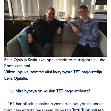
Eelis Ojala ja Keskuskauppakamarin toimitusjohtaja Juho
Romakkaniemi.
Viikon lopuksi teimme viisi kysymystä TET-harjoittelija
Eelis Ojalalle.
Mitä hyötyä on koulun TET-harjoittelusta?
– TET-harjoittelun ansiosta ymmärrän nyt yhteiskunnan
toimintaa entistä paremmin. Ministeri
Tytti Tuppuraisen