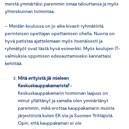
meistä ymmärtäisi paremmin omaa talouttansa ja myös
yhteiskunnan toimintaa.
– Meidän koulussa on jo aika kivasti ryhmätöitä
perinteisen opettajan opettamisen ohella. Nuoria on
hyvä patistaa ajattelemaan myös itsenäisesti ja
ryhmätyöt ovat tästä hyvä esimerkki. Myös koulujen IT-
valmiuksia oppimisen edesauttamiseksi kannattaisi
kehittää.
Mitä erityistä jäi mieleen
Keskuskauppakamarista?
–
Keskuskauppakamarin toiminnan laajuus on
minut yllättänyt ja samalla olen ymmärtänyt
paremmin, mikä erottaa kauppakamarin muista
järjestöistä kuten EK:sta ja Suomen Yrittäjistä.
Opin, että kauppakamari ei ole