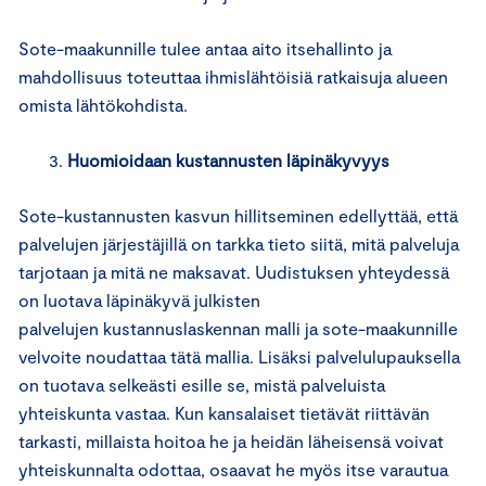
Sote-maakunnille tulee antaa aito itsehallinto ja
mahdollisuus toteuttaa ihmislähtöisiä ratkaisuja alueen
omista lähtökohdista.
Huomioidaan kustannusten läpinäkyvyys
Sote-kustannusten kasvun hillitseminen edellyttää, että
palvelujen järjestäjillä on tarkka tieto siitä, mitä palveluja
tarjotaan ja mitä ne maksavat. Uudistuksen yhteydessä
on luotava läpinäkyvä julkisten
palvelujen kustannuslaskennan malli ja sote-maakunnille
velvoite noudattaa tätä mallia. Lisäksi palvelulupauksella
on tuotava selkeästi esille se, mistä palveluista
yhteiskunta vastaa. Kun kansalaiset tietävät riittävän
tarkasti, millaista hoitoa he ja heidän läheisensä voivat
yhteiskunnalta odottaa, osaavat he myös itse varautua