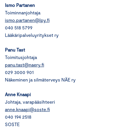
Ismo Partanen
Toiminnanjohtaja
ismo.partanen@lpy.fi
040 518 5799
Lääkäripalveluyritykset ry
Panu Tast
Toimitusjohtaja
panu.tast@naery.fi
029 3000 901
Näkeminen ja silmäterveys NÄE ry
Anne Knaapi
Johtaja, varapääsihteeri
anne.knaapi@soste.fi
040 194 2518
SOSTE