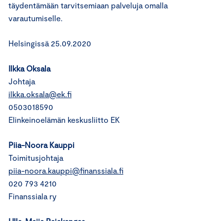
täydentämään tarvitsemiaan palveluja omalla
varautumiselle.
Helsingissä 25.09.2020
Ilkka Oksala
Johtaja
ilkka.oksala@ek.fi
0503018590
Elinkeinoelämän keskusliitto EK
Piia-Noora Kauppi
Toimitusjohtaja
piia-noora.kauppi@finanssiala.fi
020 793 4210
Finanssiala ry