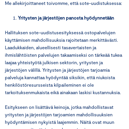
Me allekirjoittaneet toivomme, että sote-uudistuksessa:
Yritysten ja järjestöjen panosta hyödynnetään
Hallituksen sote-uudistusesityksessä ostopalvelujen
käyttämisen mahdollisuuksia rajoitetaan merkittävästi.
Laadukkaiden, alueellisesti tasavertaisten ja
ihmislähtöisten palvelujen takaamiseksi on tärkeää tukea
laajaa yhteistyötä julkisen sektorin, yritysten ja
järjestöjen välillä. Yritysten ja järjestöjen tarjoamia
palveluja kannattaa hyödyntää siksikin, että niukoista
henkilöstöresursseista kilpaileminen ei ole
tarkoituksenmukaista eikä ainakaan laskisi kustannuksia.
Esitykseen on lisättävä keinoja, jotka mahdollistavat
yritysten ja järjestöjen tarjoamien mahdollisuuksien
hyödyntämisen nykyistä laajemmin. Näitä ovat muun