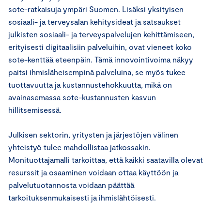
sote-ratkaisuja ympäri Suomen. Lisäksi yksityisen
sosiaali- ja terveysalan kehitysideat ja satsaukset
julkisten sosiaali- ja terveyspalvelujen kehittämiseen,
erityisesti digitaalisiin palveluihin, ovat vieneet koko
sote-kenttää eteenpäin. Tämä innovointivoima näkyy
paitsi ihmisläheisempinä palveluina, se myös tukee
tuottavuutta ja kustannustehokkuutta, mikä on
avainasemassa sote-kustannusten kasvun
hillitsemisessä.
Julkisen sektorin, yritysten ja järjestöjen välinen
yhteistyö tulee mahdollistaa jatkossakin.
Monituottajamalli tarkoittaa, että kaikki saatavilla olevat
resurssit ja osaaminen voidaan ottaa käyttöön ja
palvelutuotannosta voidaan päättää
tarkoituksenmukaisesti ja ihmislähtöisesti.