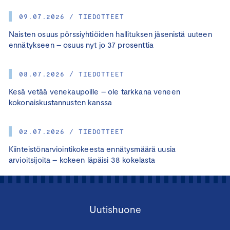
09.07.2026 / TIEDOTTEET
Naisten osuus pörssiyhtiöiden hallituksen jäsenistä uuteen
ennätykseen – osuus nyt jo 37 prosenttia
08.07.2026 / TIEDOTTEET
Kesä vetää venekaupoille – ole tarkkana veneen
kokonaiskustannusten kanssa
02.07.2026 / TIEDOTTEET
Kiinteistönarviointikokeesta ennätysmäärä uusia
arvioitsijoita – kokeen läpäisi 38 kokelasta
Uutishuone