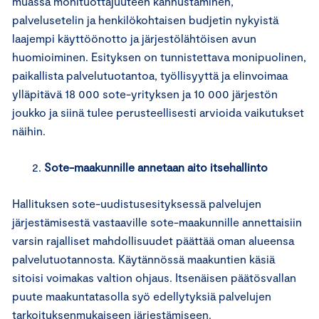
muassa monituottajuuteen kannustaminen,
palvelusetelin ja henkilökohtaisen budjetin nykyistä
laajempi käyttöönotto ja järjestölähtöisen avun
huomioiminen. Esityksen on tunnistettava monipuolinen,
paikallista palvelutuotantoa, työllisyyttä ja elinvoimaa
ylläpitävä 18 000 sote-yrityksen ja 10 000 järjestön
joukko ja siinä tulee perusteellisesti arvioida vaikutukset
näihin.
Sote-maakunnille annetaan aito itsehallinto
Hallituksen sote-uudistusesityksessä palvelujen
järjestämisestä vastaaville sote-maakunnille annettaisiin
varsin rajalliset mahdollisuudet päättää oman alueensa
palvelutuotannosta. Käytännössä maakuntien käsiä
sitoisi voimakas valtion ohjaus. Itsenäisen päätösvallan
puute maakuntatasolla syö edellytyksiä palvelujen
tarkoituksenmukaiseen järjestämiseen.