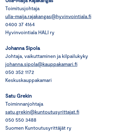
Ulla-Maija Rajakangas
Toimitusjohtaja
ulla-maija.rajakangas@hyvinvointiala.fi
0400 37 4164
Hyvinvointiala HALI ry
Johanna Sipola
Johtaja, vaikuttaminen ja kilpailukyky
johanna.sipola@kauppakamari.fi
050 352 1172
Keskuskauppakamari
Satu Grekin
Toiminnanjohtaja
satu.grekin@kuntoutusyrittajat.fi
050 550 3488
Suomen Kuntoutusyrittäjät ry