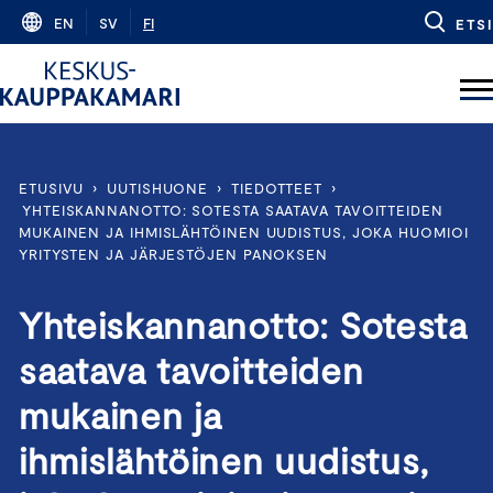
Skip
EN
SV
FI
ETSI
to
content
ETUSIVU
›
UUTISHUONE
›
TIEDOTTEET
›
YHTEISKANNANOTTO: SOTESTA SAATAVA TAVOITTEIDEN
MUKAINEN JA IHMISLÄHTÖINEN UUDISTUS, JOKA HUOMIOI
YRITYSTEN JA JÄRJESTÖJEN PANOKSEN
Yhteiskannanotto: Sotesta
saatava tavoitteiden
mukainen ja
ihmislähtöinen uudistus,