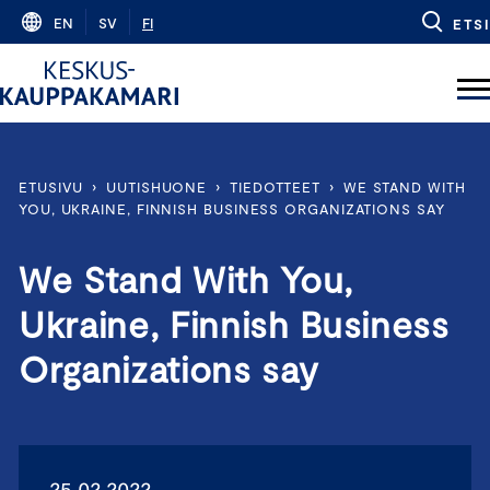
Skip
EN
SV
FI
ETSI
to
content
ETUSIVU
›
UUTISHUONE
›
TIEDOTTEET
›
WE STAND WITH
YOU, UKRAINE, FINNISH BUSINESS ORGANIZATIONS SAY
We Stand With You,
Ukraine, Finnish Business
Organizations say
25.02.2022