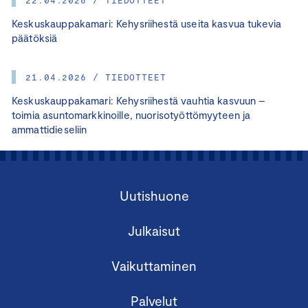
Keskuskauppakamari: Kehysriihestä useita kasvua tukevia
päätöksiä
21.04.2026 / TIEDOTTEET
Keskuskauppakamari: Kehysriihestä vauhtia kasvuun –
toimia asuntomarkkinoille, nuorisotyöttömyyteen ja
ammattidieseliin
Uutishuone
Julkaisut
Vaikuttaminen
Palvelut