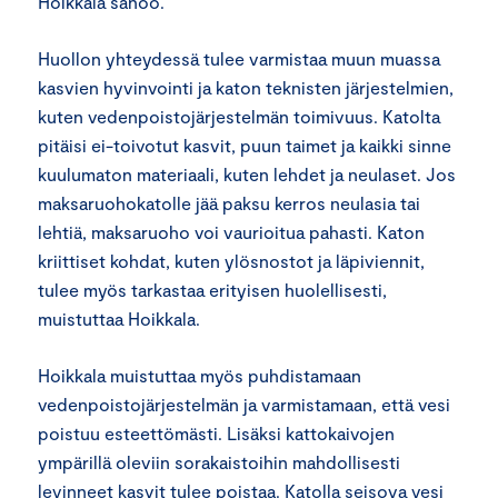
Hoikkala sanoo.
Huollon yhteydessä tulee varmistaa muun muassa
kasvien hyvinvointi ja katon teknisten järjestelmien,
kuten vedenpoistojärjestelmän toimivuus. Katolta
pitäisi ei-toivotut kasvit, puun taimet ja kaikki sinne
kuulumaton materiaali, kuten lehdet ja neulaset. Jos
maksaruohokatolle jää paksu kerros neulasia tai
lehtiä, maksaruoho voi vaurioitua pahasti. Katon
kriittiset kohdat, kuten ylösnostot ja läpiviennit,
tulee myös tarkastaa erityisen huolellisesti,
muistuttaa Hoikkala.
Hoikkala muistuttaa myös puhdistamaan
vedenpoistojärjestelmän ja varmistamaan, että vesi
poistuu esteettömästi. Lisäksi kattokaivojen
ympärillä oleviin sorakaistoihin mahdollisesti
levinneet kasvit tulee poistaa. Katolla seisova vesi