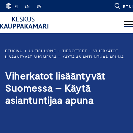
Skip
FI
EN
SV
ETSI
to
content
ETUSIVU
›
UUTISHUONE
›
TIEDOTTEET
›
VIHERKATOT
LISÄÄNTYVÄT SUOMESSA – KÄYTÄ ASIANTUNTIJAA APUNA
Viherkatot lisääntyvät
Suomessa – Käytä
asiantuntijaa apuna