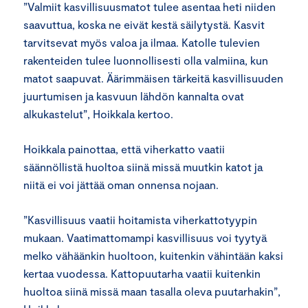
”Valmiit kasvillisuusmatot tulee asentaa heti niiden
saavuttua, koska ne eivät kestä säilytystä. Kasvit
tarvitsevat myös valoa ja ilmaa. Katolle tulevien
rakenteiden tulee luonnollisesti olla valmiina, kun
matot saapuvat. Äärimmäisen tärkeitä kasvillisuuden
juurtumisen ja kasvuun lähdön kannalta ovat
alkukastelut”, Hoikkala kertoo.
Hoikkala painottaa, että viherkatto vaatii
säännöllistä huoltoa siinä missä muutkin katot ja
niitä ei voi jättää oman onnensa nojaan.
”Kasvillisuus vaatii hoitamista viherkattotyypin
mukaan. Vaatimattomampi kasvillisuus voi tyytyä
melko vähäänkin huoltoon, kuitenkin vähintään kaksi
kertaa vuodessa. Kattopuutarha vaatii kuitenkin
huoltoa siinä missä maan tasalla oleva puutarhakin”,