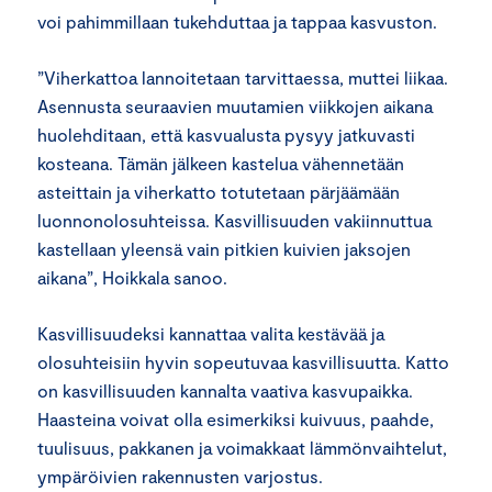
voi pahimmillaan tukehduttaa ja tappaa kasvuston.
”Viherkattoa lannoitetaan tarvittaessa, muttei liikaa.
Asennusta seuraavien muutamien viikkojen aikana
huolehditaan, että kasvualusta pysyy jatkuvasti
kosteana. Tämän jälkeen kastelua vähennetään
asteittain ja viherkatto totutetaan pärjäämään
luonnonolosuhteissa. Kasvillisuuden vakiinnuttua
kastellaan yleensä vain pitkien kuivien jaksojen
aikana”, Hoikkala sanoo.
Kasvillisuudeksi kannattaa valita kestävää ja
olosuhteisiin hyvin sopeutuvaa kasvillisuutta. Katto
on kasvillisuuden kannalta vaativa kasvupaikka.
Haasteina voivat olla esimerkiksi kuivuus, paahde,
tuulisuus, pakkanen ja voimakkaat lämmönvaihtelut,
ympäröivien rakennusten varjostus.