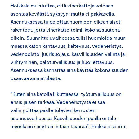
Hoikkala muistuttaa, että viherkattoja voidaan
asentaa keväästä syksyyn, mutta ei pakkasella.
Asennuksessa tulee ottaa huomioon oikeanlaiset
rakenteet, jotta viherkatto toimii kokonaisuutena
oikein. Suunnitteluvaiheessa tulisi huomioida muun
muassa katon kantavuus, kaltevuus, vedeneristys,
vedenpoisto, juurisuojaus, kasvillisuuden valinta ja
viihtyminen, paloturvallisuus ja huollettavuus.
Asennuksessa kannattaa aina käyttää kokonaisuuden
osaavaa ammattilaista.
”Kuten aina katolla liikuttaessa, työturvallisuus on
ensisijaisen tärkeää. Vedeneristystä ei saa
vahingoittaa päälle tulevien kerrosten
asennusvaiheessa. Kasvillisuuden päällä ei tule
myöskään säilyttää mitään tavaraa”, Hoikkala sanoo.