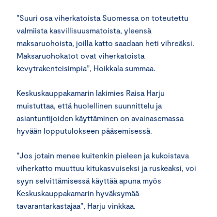
”Suuri osa viherkatoista Suomessa on toteutettu
valmiista kasvillisuusmatoista, yleensä
maksaruohoista, joilla katto saadaan heti vihreäksi.
Maksaruohokatot ovat viherkatoista
kevytrakenteisimpia”, Hoikkala summaa.
Keskuskauppakamarin lakimies Raisa Harju
muistuttaa, että huolellinen suunnittelu ja
asiantuntijoiden käyttäminen on avainasemassa
hyvään lopputulokseen pääsemisessä.
”Jos jotain menee kuitenkin pieleen ja kukoistava
viherkatto muuttuu kitukasvuiseksi ja ruskeaksi, voi
syyn selvittämisessä käyttää apuna myös
Keskuskauppakamarin hyväksymää
tavarantarkastajaa”, Harju vinkkaa.