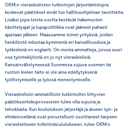
OKM:n vieraskielisten tutkintojen järjestämislupia
koskevat päätökset eivät tue hallitusohjelman tavoitteita.
Lisäksi jopa toista vuotta kestävät hakemusten
käsittelyajat ja lupapolitiikka ovat jääneet pahasti
ajastaan jälkeen. Maassamme toimii yrityksiä, joiden
henkilöstö edustaa kymmeniä eri kansallisuuksia ja
työkielenä on englanti. On monia ammatteja, joissa suuri
osa työntekijöistä on jo nyt vieraskielisiä.
Kansainvälistyneessä Suomessa sujuva suomen tai
ruotsin kielen taito ei ole aina edellytyksenä
työllistymiselle ja työssä menestymiselle.
Vieraskielisiin ammatillisiin tutkintoihin liittyvien
päätöksentekoprosessien tulee olla sujuvia ja
tehokkaita. Kun koulutuksen järjestäjä ja alueen työ- ja
elinkeinoelämä ovat perustellusti osoittaneet tarpeen
vieraskieliseen tutkintokoulutukseen, tulee OKM:n