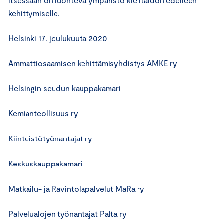
itsessään on luonteva ympäristö kielitaidon edelleen
kehittymiselle.
Helsinki 17. joulukuuta 2020
Ammattiosaamisen kehittämisyhdistys AMKE ry
Helsingin seudun kauppakamari
Kemianteollisuus ry
Kiinteistötyönantajat ry
Keskuskauppakamari
Matkailu- ja Ravintolapalvelut MaRa ry
Palvelualojen työnantajat Palta ry