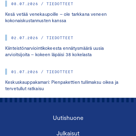
08.07.2026 / TIEDOTTEET
Kesä vetää venekaupoille – ole tarkkana veneen
kokonaiskustannusten kanssa
02.07.2026 / TIEDOTTEET
Kiinteistönarviointikokeesta ennätysmäärä uusia
arvioitsijoita – kokeen läpäisi 38 kokelasta
01.07.2026 / TIEDOTTEET
Keskuskauppakamari: Pienpakettien tullimaksu oikea ja
tervetullut ratkaisu
Uutishuone
Julkaisut