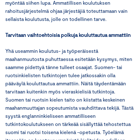
myöntää siihen lupa. Ammatillisen koulutuksen
rahoitusjärjestelmä ohjaa järjestäjiä toteuttamaan vain
sellaista koulutusta, jolle on todellinen tarve.
Tarvitaan vaihtoehtoisia polkuja kouluttautua ammattiin
Yhä useammin koulutus- ja työperäisestä
maahanmuutosta puhuttaessa esitetään kysymys, miten
saamme pidettyä tänne tulleet osaajat. Suomen- tai
ruotsinkielisten tutkintojen tulee jatkossakin olla
pääväylä kouluttautua ammattiin. Näitä täydentämään
tarvitaan kuitenkin myös vieraskielisiä tutkintoja.
Suomen tai ruotsin kielen taito on kiistatta keskeinen
maahanmuuttajan sopeutumista vauhdittava tekijä. Tästä
syystä englanninkieliseen ammatilliseen
tutkintokoulutukseen on tärkeää sisällyttää tehostettua
suomi tai ruotsi toisena kielenä -opetusta. Työelämä