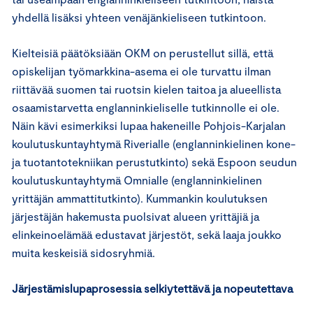
yhdellä lisäksi yhteen venäjänkieliseen tutkintoon.
Kielteisiä päätöksiään OKM on perustellut sillä, että
opiskelijan työmarkkina-asema ei ole turvattu ilman
riittävää suomen tai ruotsin kielen taitoa ja alueellista
osaamistarvetta englanninkieliselle tutkinnolle ei ole.
Näin kävi esimerkiksi lupaa hakeneille Pohjois-Karjalan
koulutuskuntayhtymä Riverialle (englanninkielinen kone-
ja tuotantotekniikan perustutkinto) sekä Espoon seudun
koulutuskuntayhtymä Omnialle (englanninkielinen
yrittäjän ammattitutkinto). Kummankin koulutuksen
järjestäjän hakemusta puolsivat alueen yrittäjiä ja
elinkeinoelämää edustavat järjestöt, sekä laaja joukko
muita keskeisiä sidosryhmiä.
Järjestämislupaprosessia selkiytettävä ja nopeutettava