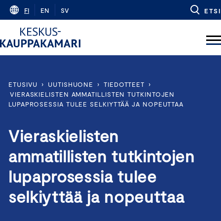
Skip
FI
EN
SV
ETSI
to
content
ETUSIVU
›
UUTISHUONE
›
TIEDOTTEET
›
VIERASKIELISTEN AMMATILLISTEN TUTKINTOJEN
LUPAPROSESSIA TULEE SELKIYTTÄÄ JA NOPEUTTAA
Vieraskielisten
ammatillisten tutkintojen
lupaprosessia tulee
selkiyttää ja nopeuttaa