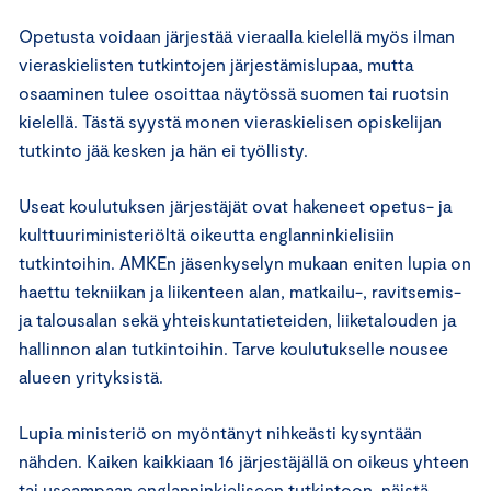
Opetusta voidaan järjestää vieraalla kielellä myös ilman
vieraskielisten tutkintojen järjestämislupaa, mutta
osaaminen tulee osoittaa näytössä suomen tai ruotsin
kielellä. Tästä syystä monen vieraskielisen opiskelijan
tutkinto jää kesken ja hän ei työllisty.
Useat koulutuksen järjestäjät ovat hakeneet opetus- ja
kulttuuriministeriöltä oikeutta englanninkielisiin
tutkintoihin. AMKEn jäsenkyselyn mukaan eniten lupia on
haettu tekniikan ja liikenteen alan, matkailu-, ravitsemis-
ja talousalan sekä yhteiskuntatieteiden, liiketalouden ja
hallinnon alan tutkintoihin. Tarve koulutukselle nousee
alueen yrityksistä.
Lupia ministeriö on myöntänyt nihkeästi kysyntään
nähden. Kaiken kaikkiaan 16 järjestäjällä on oikeus yhteen
tai useampaan englanninkieliseen tutkintoon, näistä