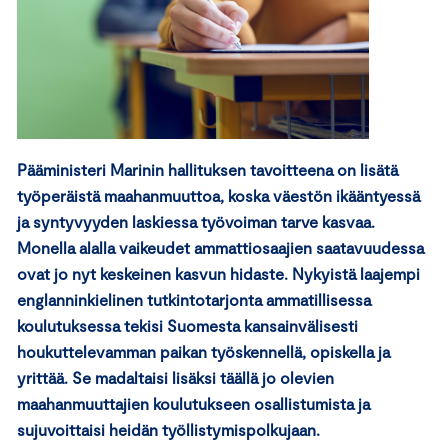
Pääministeri Marinin hallituksen tavoitteena on lisätä
työperäistä maahanmuuttoa, koska väestön ikääntyessä
ja syntyvyyden laskiessa työvoiman tarve kasvaa.
Monella alalla vaikeudet ammattiosaajien saatavuudessa
ovat jo nyt keskeinen kasvun hidaste. Nykyistä laajempi
englanninkielinen tutkintotarjonta ammatillisessa
koulutuksessa tekisi Suomesta kansainvälisesti
houkuttelevamman paikan työskennellä, opiskella ja
yrittää. Se madaltaisi lisäksi täällä jo olevien
maahanmuuttajien koulutukseen osallistumista ja
sujuvoittaisi heidän työllistymispolkujaan.