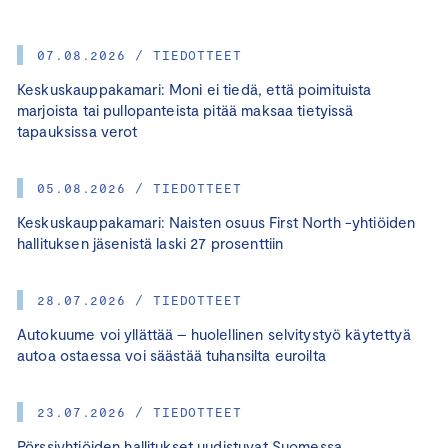
07.08.2026 / TIEDOTTEET
Keskuskauppakamari: Moni ei tiedä, että poimituista
marjoista tai pullopanteista pitää maksaa tietyissä
tapauksissa verot
05.08.2026 / TIEDOTTEET
Keskuskauppakamari: Naisten osuus First North -yhtiöiden
hallituksen jäsenistä laski 27 prosenttiin
28.07.2026 / TIEDOTTEET
Autokuume voi yllättää – huolellinen selvitystyö käytettyä
autoa ostaessa voi säästää tuhansilta euroilta
23.07.2026 / TIEDOTTEET
Pörssiyhtiöiden hallitukset uudistuvat Suomessa