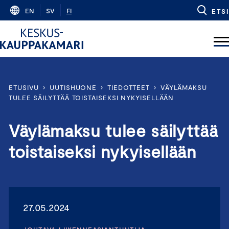
Skip
EN
SV
FI
ETSI
to
content
ETUSIVU
›
UUTISHUONE
›
TIEDOTTEET
›
VÄYLÄMAKSU
TULEE SÄILYTTÄÄ TOISTAISEKSI NYKYISELLÄÄN
Väylämaksu tulee säilyttää
toistaiseksi nykyisellään
27.05.2024