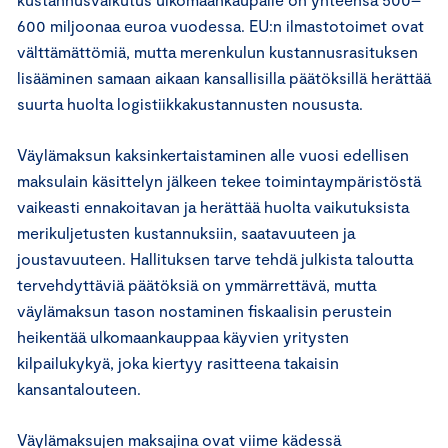
600 miljoonaa euroa vuodessa. EU:n ilmastotoimet ovat
välttämättömiä, mutta merenkulun kustannusrasituksen
lisääminen samaan aikaan kansallisilla päätöksillä herättää
suurta huolta logistiikkakustannusten noususta.
Väylämaksun kaksinkertaistaminen alle vuosi edellisen
maksulain käsittelyn jälkeen tekee toimintaympäristöstä
vaikeasti ennakoitavan ja herättää huolta vaikutuksista
merikuljetusten kustannuksiin, saatavuuteen ja
joustavuuteen. Hallituksen tarve tehdä julkista taloutta
tervehdyttäviä päätöksiä on ymmärrettävä, mutta
väylämaksun tason nostaminen fiskaalisin perustein
heikentää ulkomaankauppaa käyvien yritysten
kilpailukykyä, joka kiertyy rasitteena takaisin
kansantalouteen.
Väylämaksujen maksajina ovat viime kädessä