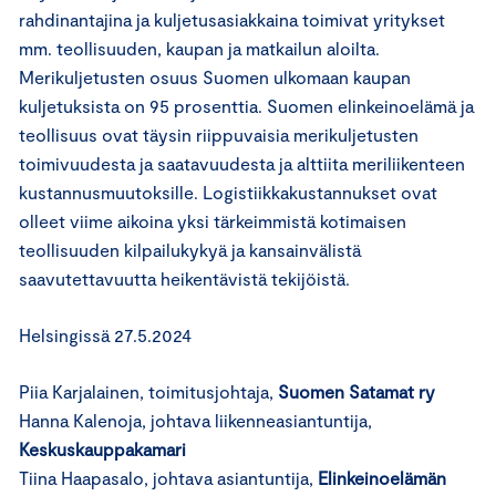
rahdinantajina ja kuljetusasiakkaina toimivat yritykset
mm. teollisuuden, kaupan ja matkailun aloilta.
Merikuljetusten osuus Suomen ulkomaan kaupan
kuljetuksista on 95 prosenttia. Suomen elinkeinoelämä ja
teollisuus ovat täysin riippuvaisia merikuljetusten
toimivuudesta ja saatavuudesta ja alttiita meriliikenteen
kustannusmuutoksille. Logistiikkakustannukset ovat
olleet viime aikoina yksi tärkeimmistä kotimaisen
teollisuuden kilpailukykyä ja kansainvälistä
saavutettavuutta heikentävistä tekijöistä.
Helsingissä 27.5.2024
Piia Karjalainen, toimitusjohtaja,
Suomen Satamat ry
Hanna Kalenoja, johtava liikenneasiantuntija,
Keskuskauppakamari
Tiina Haapasalo, johtava asiantuntija,
Elinkeinoelämän