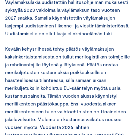
Väylämaksulakia uudistettiin hallitusohjelman mukaisesti
syksyllä 2023 vakioimalla väylämaksun taso vuoteen
2027 saakka. Samalla käynnistettiin väylämaksujen
laajempi uudistaminen liikenne- ja viestintäministeriössä.
Uudistamiselle on ollut laaja elinkeinoelämän tuki.
Kevään kehysriihessä tehty päätös väylämaksujen
kaksinkertaistamisesta on tullut merilogistiikan toimijoille
ja rahdinantajille täytenä yllätyksenä. Päätös nostaa
merikuljetusten kustannuksia poikkeuksellisen
haasteellisessa tilanteessa, sillä samaan aikaan
merikuljetuksiin kohdistuu EU-sääntelyn myötä uusia
kustannuspaineita. Tämän vuoden alussa käynnistyi
meriliikenteen päästökauppa. Ensi vuodesta alkaen
meriliikenteeseen tulee vaihtoehtoisten polttoaineiden
jakeluvelvoite. Molempien kustannusvaikutus nousee
vuosien myötä. Vuodesta 2026 lähtien
kustannusvaikutus ulkomaankaupalle on yhteensä 500–