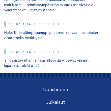
maltillisesti – toimintaympäristön muutokset eivät ole
vaikuttaneet uudistumistahtiin
16.07.2026 / TIEDOTTEET
Helteillä ilmalämpöpumppujen tarve kasvaa – asentajan
osaamisella merkitystä
15.07.2026 / TIEDOTTEET
Ympäristöväittämiin täsmällisyyttä – pelkät vihreät
lupaukset eivät enää riitä
Uutishuone
Julkaisut