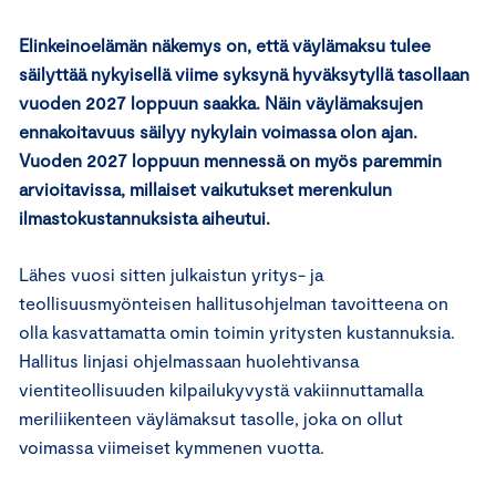
Elinkeinoelämän näkemys on, että väylämaksu tulee
säilyttää nykyisellä viime syksynä hyväksytyllä tasollaan
vuoden 2027 loppuun saakka. Näin väylämaksujen
ennakoitavuus säilyy nykylain voimassa olon ajan.
Vuoden 2027 loppuun mennessä on myös paremmin
arvioitavissa, millaiset vaikutukset merenkulun
ilmastokustannuksista aiheutui.
Lähes vuosi sitten julkaistun yritys- ja
teollisuusmyönteisen hallitusohjelman tavoitteena on
olla kasvattamatta omin toimin yritysten kustannuksia.
Hallitus linjasi ohjelmassaan huolehtivansa
vientiteollisuuden kilpailukyvystä vakiinnuttamalla
meriliikenteen väylämaksut tasolle, joka on ollut
voimassa viimeiset kymmenen vuotta.