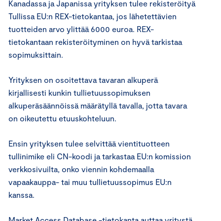
Kanadassa ja Japanissa yrityksen tulee rekisteröityä
Tullissa EU:n REX-tietokantaa, jos lähetettävien
tuotteiden arvo ylittää 6000 euroa. REX-
tietokantaan rekisteröityminen on hyvä tarkistaa
sopimuksittain.
Yrityksen on osoitettava tavaran alkuperä
kirjallisesti kunkin tullietuussopimuksen
alkuperäsäännöissä määrätyllä tavalla, jotta tavara
on oikeutettu etuuskohteluun.
Ensin yrityksen tulee selvittää vientituotteen
tullinimike eli CN-koodi ja tarkastaa EU:n komission
verkkosivuilta, onko viennin kohdemaalla
vapaakauppa- tai muu tullietuussopimus EU:n
kanssa.
Market Access Database -tietokanta auttaa yritystä