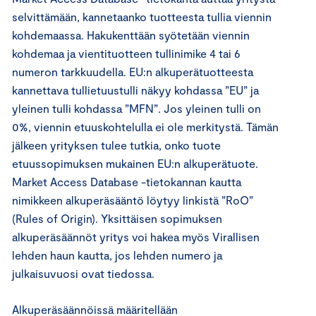
selvittämään, kannetaanko tuotteesta tullia viennin
kohdemaassa. Hakukenttään syötetään viennin
kohdemaa ja vientituotteen tullinimike 4 tai 6
numeron tarkkuudella. EU:n alkuperätuotteesta
kannettava tullietuustulli näkyy kohdassa ”EU” ja
yleinen tulli kohdassa ”MFN”. Jos yleinen tulli on
0%, viennin etuuskohtelulla ei ole merkitystä. Tämän
jälkeen yrityksen tulee tutkia, onko tuote
etuussopimuksen mukainen EU:n alkuperätuote.
Market Access Database -tietokannan kautta
nimikkeen alkuperäsääntö löytyy linkistä ”RoO”
(Rules of Origin). Yksittäisen sopimuksen
alkuperäsäännöt yritys voi hakea myös Virallisen
lehden haun kautta, jos lehden numero ja
julkaisuvuosi ovat tiedossa.
Alkuperäsäännöissä määritellään