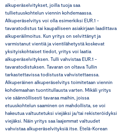
alkuperäselvitykset, joilla tuoja saa
tullietuuskohtelun viennin kohdemaassa.
Alkuperäselvitys voi olla esimerkiksi EUR.1 -
tavaratodistus tai kaupalliseen asiakirjaan laadittava
alkuperäilmoitus. Kun yritys on selvittänyt ja
varmistanut vientiä ja vientilähetystä koskevat
yksityiskohtaiset tiedot, yritys voi laatia
alkuperäselvityksen. Tulli vahvistaa EUR.1 -
tavaratodistuksen. Tavaran on oltava Tullin
tarkastettavissa todistusta vahvistettaessa.
Alkuperäinen alkuperäselvitys toimitetaan viennin
kohdemaahan tuontitullausta varten. Mikäli yritys
vie säännöllisesti tavaraa maihin, joissa
etuuskohtelun saaminen on mahdollista, se voi
hakeutua valtuutetuksi viejäksi ja/tai rekisteröidyksi
viejäksi. Näin yritys saa laajemmat valtuudet
vahvistaa alkuperäselvityksiä itse. Etelä-Korean