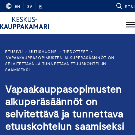
Skip
EN
SV
FI
ETSI
to
content
ETUSIVU
›
UUTISHUONE
›
TIEDOTTEET
›
VAPAAKAUPPASOPIMUSTEN ALKUPERÄSÄÄNNÖT ON
SELVITETTÄVÄ JA TUNNETTAVA ETUUSKOHTELUN
SAAMISEKSI
Vapaakauppasopimusten
alkuperäsäännöt on
selvitettävä ja tunnettava
etuuskohtelun saamiseksi