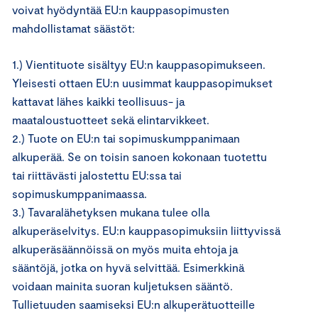
voivat hyödyntää EU:n kauppasopimusten
mahdollistamat säästöt:
1.) Vientituote sisältyy EU:n kauppasopimukseen.
Yleisesti ottaen EU:n uusimmat kauppasopimukset
kattavat lähes kaikki teollisuus- ja
maataloustuotteet sekä elintarvikkeet.
2.) Tuote on EU:n tai sopimuskumppanimaan
alkuperää. Se on toisin sanoen kokonaan tuotettu
tai riittävästi jalostettu EU:ssa tai
sopimuskumppanimaassa.
3.) Tavaralähetyksen mukana tulee olla
alkuperäselvitys. EU:n kauppasopimuksiin liittyvissä
alkuperäsäännöissä on myös muita ehtoja ja
sääntöjä, jotka on hyvä selvittää. Esimerkkinä
voidaan mainita suoran kuljetuksen sääntö.
Tullietuuden saamiseksi EU:n alkuperätuotteille