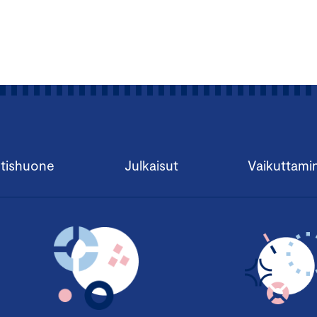
tishuone
Julkaisut
Vaikuttami