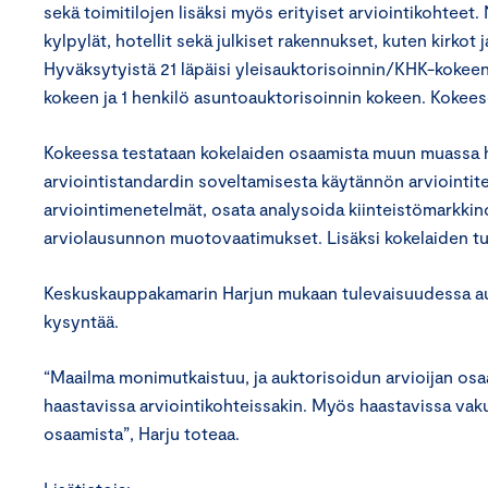
sekä toimitilojen lisäksi myös erityiset arviointikohteet
kylpylät, hotellit sekä julkiset rakennukset, kuten kirkot j
Hyväksytyistä 21 läpäisi yleisauktorisoinnin/KHK-kokeen,
kokeen ja 1 henkilö asuntoauktorisoinnin kokeen. Kokees
Kokeessa testataan kokelaiden osaamista muun muassa hy
arviointistandardin soveltamisesta käytännön arviointiteht
arviointimenetelmät, osata analysoida kiinteistömarkkino
arviolausunnon muotovaatimukset. Lisäksi kokelaiden tulee 
Keskuskauppakamarin Harjun mukaan tulevaisuudessa aukt
kysyntää.
“Maailma monimutkaistuu, ja auktorisoidun arvioijan osaa
haastavissa arviointikohteissakin. Myös haastavissa vaku
osaamista”, Harju toteaa.