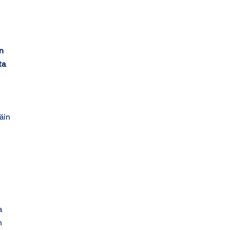
n
ta
äin
a
n