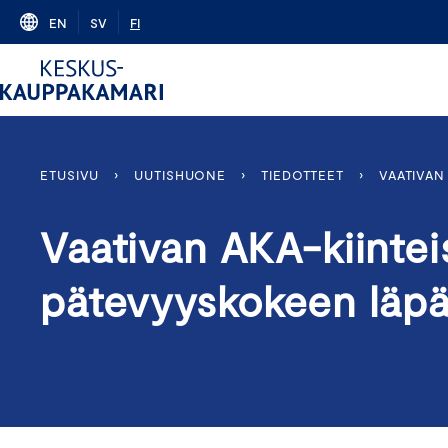
Skip
EN
SV
FI
to
content
ETUSIVU
›
UUTISHUONE
›
TIEDOTTEET
›
VAATIVAN
Vaativan AKA-kiintei
pätevyyskokeen läpäi