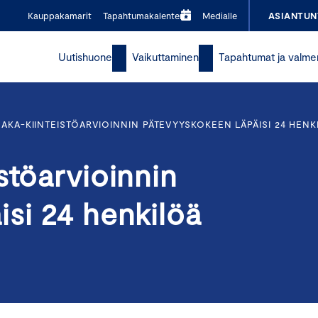
Kauppakamarit
Tapahtumakalenteri
Medialle
ASIANTUN
Uutishuone
Vaikuttaminen
Tapahtumat ja valme
 AKA-KIINTEISTÖARVIOINNIN PÄTEVYYSKOKEEN LÄPÄISI 24 HENK
stöarvioinnin
si 24 henkilöä