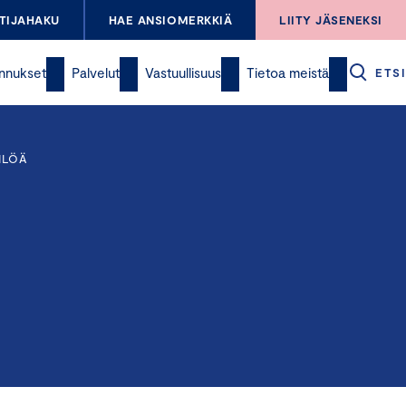
TIJAHAKU
HAE ANSIOMERKKIÄ
LIITY JÄSENEKSI
nnukset
Palvelut
Vastuullisuus
Tietoa meistä
ETSI
ILÖÄ