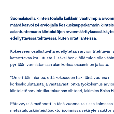
Suomalaisella kiinteistöalalla kaikkein vaativimpia arvon
määrä kasvoi 24 arvioijalla Keskuskauppakamarin kiintei
asiantuntemusta kiinteistöjen arvonmäärityksessä käytet
edellyttävissä tehtävissä, kuten riitatilanteissa.
Kokeeseen osallistuvilta edellytetään arviointitehtäviin
katsottavaa koulutusta. Lisäksi henkilöllä tulee olla väh
pyritään varmistamaan alan korkea osaaminen ja laatu.
“On erittäin hienoa, että kokeeseen haki tänä vuonna niin
korkeakoulutausta ja vastaavasti pitkä työkokemus arvioin
kiinteistönarviointilautakunnan sihteeri, lakimies
Raisa H
Pätevyyksiä myönnettiin tänä vuonna kaikissa kolmessa a
metsätalouskiinteistöauktorisoinnissa sekä yleisauktoris