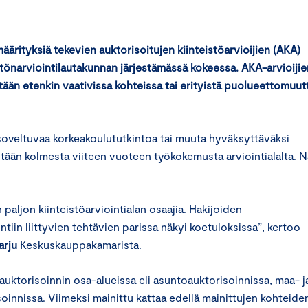
määrityksiä tekevien auktorisoitujen kiinteistöarvioijien (AKA)
stönarviointilautakunnan järjestämässä kokeessa. AKA-arvioijie
ään etenkin vaativissa kohteissa tai erityistä puolueettomuut
 soveltuvaa korkeakoulututkintoa tai muuta hyväksyttäväksi
intään kolmesta viiteen vuoteen työkokemusta arviointialalta. N
 paljon kiinteistöarviointialan osaajia. Hakijoiden
tiin liittyvien tehtävien parissa näkyi koetuloksissa”, kertoo
arju
Keskuskauppakamarista.
uktorisoinnin osa-alueissa eli asuntoauktorisoinnissa, maa- j
oinnissa. Viimeksi mainittu kattaa edellä mainittujen kohteide