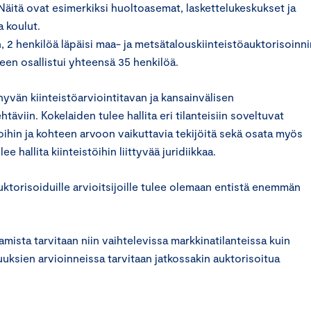
. Näitä ovat esimerkiksi huoltoasemat, laskettelukeskukset ja
a koulut.
 2 henkilöä läpäisi maa- ja metsätalouskiinteistöauktorisoinni
een osallistui yhteensä 35 henkilöä.
vän kiinteistöarviointitavan ja kansainvälisen
äviin. Kokelaiden tulee hallita eri tilanteisiin soveltuvat
ihin ja kohteen arvoon vaikuttavia tekijöitä sekä osata myös
hallita kiinteistöihin liittyvää juridiikkaa.
orisoiduille arvioitsijoille tulee olemaan entistä enemmän
mista tarvitaan niin vaihtelevissa markkinatilanteissa kuin
uksien arvioinneissa tarvitaan jatkossakin auktorisoitua