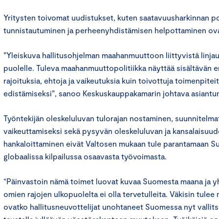
Yritysten toivomat uudistukset, kuten saatavuusharkinnan p
tunnistautuminen ja perheenyhdistämisen helpottaminen ov
”Yleiskuva hallitusohjelman maahanmuuttoon liittyvistä linjau
puolelle. Tuleva maahanmuuttopolitiikka näyttää sisältävän 
rajoituksia, ehtoja ja vaikeutuksia kuin toivottuja toimenpi
edistämiseksi”, sanoo Keskuskauppakamarin johtava asiantun
Työntekijän oleskeluluvan tulorajan nostaminen, suunnitelm
vaikeuttamiseksi sekä pysyvän oleskeluluvan ja kansalaisuu
hankaloittaminen eivät Valtosen mukaan tule parantamaan 
globaalissa kilpailussa osaavasta työvoimasta.
“Päinvastoin nämä toimet luovat kuvaa Suomesta maana ja y
omien rajojen ulkopuolelta ei olla tervetulleita. Väkisin tule
ovatko hallitusneuvottelijat unohtaneet Suomessa nyt vallit