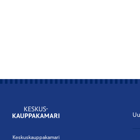
Uu
Keskuskauppakamari