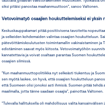
taustalla jylläävän väestörakenteen muutoksen. Työikäisiä o
siksi pitäisi panostaa maahanmuuttoon”, sanoo Valtonen.
Vetovoimatyö osaajien houkuttelemiseksi ei yksin ri
Keskuskauppakamari pitää positiivisena tavoitetta nopeuttaa
ja selkeiden kohdemaiden valintaa osaajien houkutteluun. Sai
pätevöittämiskoulutusten toimintamallin vakinaistaminen ja 
edistäminen saavat myös kiitosta. Vetovoimatyöhön suunnite
kannatettavia ja voivat osaltaan parantaa Suomen houkuttele
osaajien silmissä.
”Kun maahanmuuttopolitiikka nyt selkeästi tiukentuu ja Suo
sen myötä laskee, on hyvä, että osaajien houkutteluun panoste
että Suomeen olisi jonoksi asti ihmisiä. Suomen pitää tehdä ak
maailmalla, jotta tänne saadaan osaajia”, painottaa Valtonen.
”Tulevalla hallituksella oli mahdollisuus valita kansainvälis