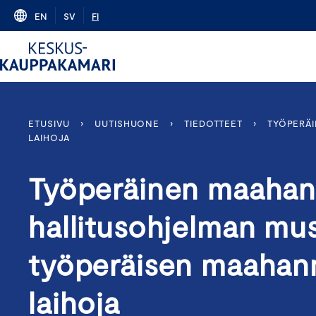
Skip
EN
SV
FI
to
content
ETUSIVU
›
UUTISHUONE
›
TIEDOTTEET
›
TYÖPERÄI
LAIHOJA
Työperäinen maaha
hallitusohjelman mus
työperäisen maahan
laihoja