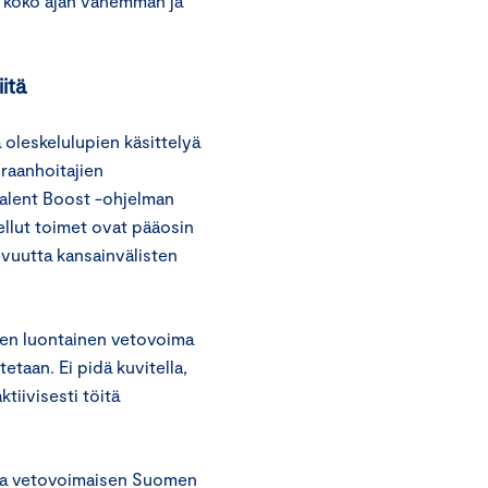
n koko ajan vähemmän ja
itä
 oleskelulupien käsittelyä
raanhoitajien
Talent Boost -ohjelman
llut toimet ovat pääosin
vuutta kansainvälisten
men luontainen vetovoima
taan. Ei pidä kuvitella,
tiivisesti töitä
en ja vetovoimaisen Suomen