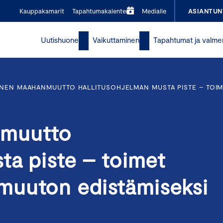
Kauppakamarit
Tapahtumakalenteri
Medialle
ASIANTUN
Uutishuone
Vaikuttaminen
Tapahtumat ja valme
NEN MAAHANMUUTTO HALLITUSOHJELMAN MUSTA PISTE – TOIM
nmuutto
ta piste – toimet
muuton edistämiseksi