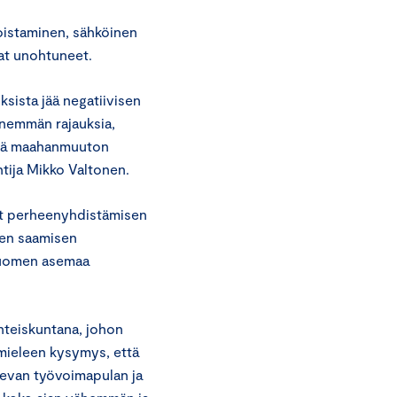
oistaminen, sähköinen
at unohtuneet.
ksista jää negatiivisen
enemmän rajauksia,
teitä maahanmuuton
tija Mikko Valtonen.
at perheenyhdistämisen
den saamisen
Suomen asemaa
hteiskuntana, johon
e mieleen kysymys, että
sevan työvoimapulan ja