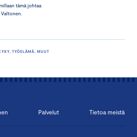
mmillaan tämä johtaa
 Valtonen.
UKYKY, TYÖELÄMÄ, MUUT
nen
Palvelut
Tietoa meistä