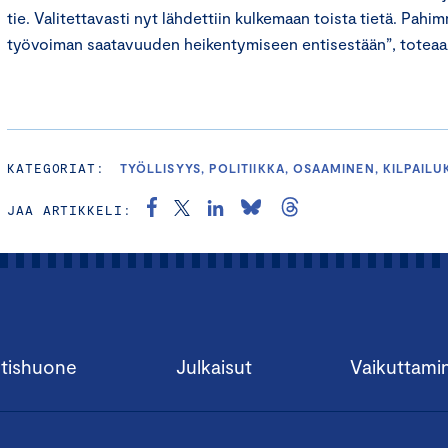
tie. Valitettavasti nyt lähdettiin kulkemaan toista tietä. Pahi
työvoiman saatavuuden heikentymiseen entisestään”, toteaa
KATEGORIAT:
TYÖLLISYYS, POLITIIKKA, OSAAMINEN, KILPAIL
JAA ARTIKKELI:
tishuone
Julkaisut
Vaikuttami