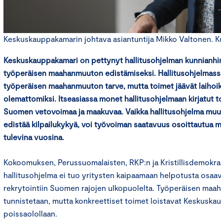
Keskuskauppakamarin johtava asiantuntija Mikko Valtonen. K
Keskuskauppakamari on pettynyt hallitusohjelman kunnian
työperäisen maahanmuuton edistämiseksi. Hallitusohjelmass
työperäisen maahanmuuton tarve, mutta toimet jäävät laihoiks
olemattomiksi. Itseasiassa monet hallitusohjelmaan kirjatut 
Suomen vetovoimaa ja maakuvaa. Vaikka hallitusohjelma muut
edistää kilpailukykyä, voi työvoiman saatavuus osoittautua m
tulevina vuosina.
Kokoomuksen, Perussuomalaisten, RKP:n ja Kristillisdemokr
hallitusohjelma ei tuo yritysten kaipaamaan helpotusta osa
rekrytointiin Suomen rajojen ulkopuolelta. Työperäisen maa
tunnistetaan, mutta konkreettiset toimet loistavat Keskusk
poissaolollaan.