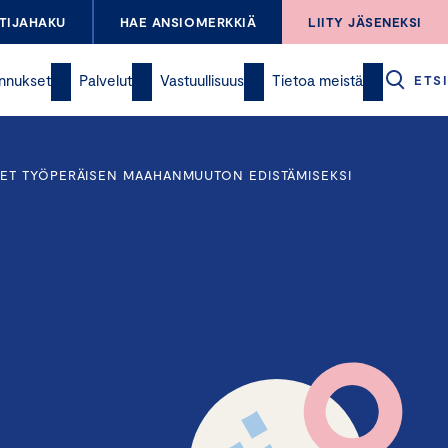
TIJAHAKU
HAE ANSIOMERKKIÄ
LIITY JÄSENEKSI
nnukset
Palvelut
Vastuullisuus
Tietoa meistä
ETSI
ET TYÖPERÄISEN MAAHANMUUTON EDISTÄMISEKSI