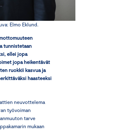
uva: Elmo Eklund.
himottomuuteen
a tunnistetaan
i, ellei jopa
toimet jopa heikentävät
en ruokkii kasvua ja
erkittäväksi haasteeksi
aattien neuvottelema
avan työvoiman
hanmuuton tarve
auppakamarin mukaan