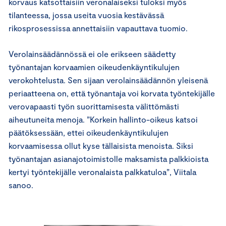
korvaus katsottaisiin veronalaiseksi tuloksi myös
tilanteessa, jossa useita vuosia kestävässä
rikosprosessissa annettaisiin vapauttava tuomio.
Verolainsäädännössä ei ole erikseen säädetty
työnantajan korvaamien oikeudenkäyntikulujen
verokohtelusta. Sen sijaan verolainsäädännön yleisenä
periaatteena on, että työnantaja voi korvata työntekijälle
verovapaasti työn suorittamisesta välittömästi
aiheutuneita menoja. ”Korkein hallinto-oikeus katsoi
päätöksessään, ettei oikeudenkäyntikulujen
korvaamisessa ollut kyse tällaisista menoista. Siksi
työnantajan asianajotoimistolle maksamista palkkioista
kertyi työntekijälle veronalaista palkkatuloa”, Viitala
sanoo.