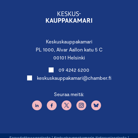
Keskuskauppakamari
PL 1000, Alvar Aallon katu 5 C
00101 Helsinki
09 4242 6200
keskuskauppakamari@chamber.fi
Seuraa meitä:
Saavutettavuusseloste
|
Keskuskauppakamarin tietosuojaseloste
|