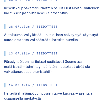
Keskuskauppakamari: Naisten osuus First North -yhtiöiden
hallituksen jäsenistä laski 27 prosenttiin
28.07.2026 / TIEDOTTEET
Autokuume voi yllättää – huolellinen selvitystyö käytettyä
autoa ostaessa voi säästää tuhansilta euroilta
23.07.2026 / TIEDOTTEET
Pörssiyhtiöiden hallitukset uudistuvat Suomessa
maltillisesti – toimintaympäristön muutokset eivät ole
vaikuttaneet uudistumistahtiin
16.07.2026 / TIEDOTTEET
Helteillä ilmalämpöpumppujen tarve kasvaa – asentajan
osaamisella merkitystä