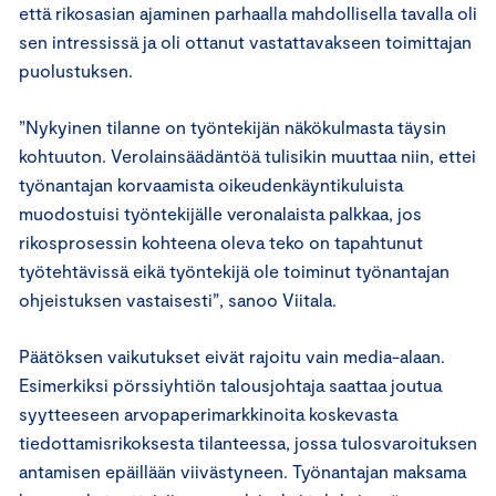
että rikosasian ajaminen parhaalla mahdollisella tavalla oli
sen intressissä ja oli ottanut vastattavakseen toimittajan
puolustuksen.
”Nykyinen tilanne on työntekijän näkökulmasta täysin
kohtuuton. Verolainsäädäntöä tulisikin muuttaa niin, ettei
työnantajan korvaamista oikeudenkäyntikuluista
muodostuisi työntekijälle veronalaista palkkaa, jos
rikosprosessin kohteena oleva teko on tapahtunut
työtehtävissä eikä työntekijä ole toiminut työnantajan
ohjeistuksen vastaisesti”, sanoo Viitala.
Päätöksen vaikutukset eivät rajoitu vain media-alaan.
Esimerkiksi pörssiyhtiön talousjohtaja saattaa joutua
syytteeseen arvopaperimarkkinoita koskevasta
tiedottamisrikoksesta tilanteessa, jossa tulosvaroituksen
antamisen epäillään viivästyneen. Työnantajan maksama