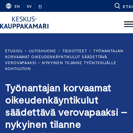
Skip
EN
SV
FI
ETSI
to
content
ETUSIVU
›
UUTISHUONE
›
TIEDOTTEET
›
TYÖNANTAJAN
KORVAAMAT OIKEUDENKÄYNTIKULUT SÄÄDETTÄVÄ
VEROVAPAAKSI – NYKYINEN TILANNE TYÖNTEKIJÄLLE
KOHTUUTON
Työnantajan korvaamat
oikeudenkäyntikulut
säädettävä verovapaaksi –
nykyinen tilanne