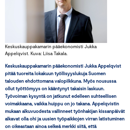
Keskuskauppakamarin pääekonomisti Jukka
Appelqvist. Kuva: Liisa Takala.
Keskuskauppakamarin pääekonomisti Jukka Appelqvist
pitää tuoreita lokakuun työllisyyslukuja Suomen
talouden ehdottomana valopilkkuna. Myös nousussa
ollut työttömyys on kääntynyt takaisin laskuun.
Työvoiman kysyntä on jatkunut edelleen suhteellisen
voimakkaana, vaikka huippu on jo takana. Appelqvistin
mukaan alkuvuodesta vallinneet työnhakijan kissanpäivät
alkavat olla ohi ja uusien työpaikkojen virran latistuminen
on oikeastaan ainoa selkeä merkki siitä, että