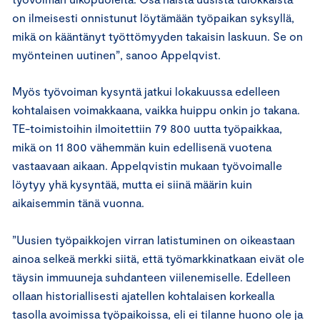
on ilmeisesti onnistunut löytämään työpaikan syksyllä,
mikä on kääntänyt työttömyyden takaisin laskuun. Se on
myönteinen uutinen”, sanoo Appelqvist.
Myös työvoiman kysyntä jatkui lokakuussa edelleen
kohtalaisen voimakkaana, vaikka huippu onkin jo takana.
TE-toimistoihin ilmoitettiin 79 800 uutta työpaikkaa,
mikä on 11 800 vähemmän kuin edellisenä vuotena
vastaavaan aikaan. Appelqvistin mukaan työvoimalle
löytyy yhä kysyntää, mutta ei siinä määrin kuin
aikaisemmin tänä vuonna.
”Uusien työpaikkojen virran latistuminen on oikeastaan
ainoa selkeä merkki siitä, että työmarkkinatkaan eivät ole
täysin immuuneja suhdanteen viilenemiselle. Edelleen
ollaan historiallisesti ajatellen kohtalaisen korkealla
tasolla avoimissa työpaikoissa, eli ei tilanne huono ole ja