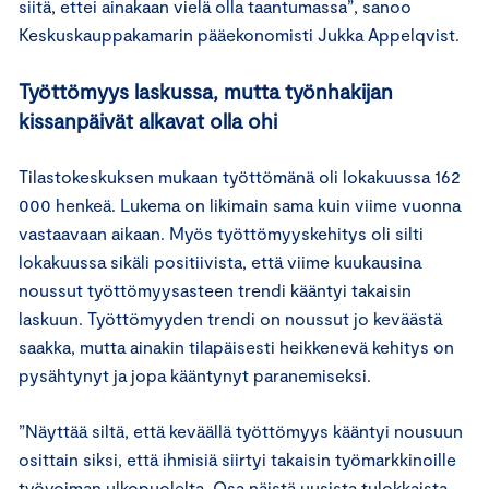
siitä, ettei ainakaan vielä olla taantumassa”, sanoo
Keskuskauppakamarin pääekonomisti Jukka Appelqvist.
Työttömyys laskussa, mutta työnhakijan
kissanpäivät alkavat olla ohi
Tilastokeskuksen mukaan työttömänä oli lokakuussa 162
000 henkeä. Lukema on likimain sama kuin viime vuonna
vastaavaan aikaan. Myös työttömyyskehitys oli silti
lokakuussa sikäli positiivista, että viime kuukausina
noussut työttömyysasteen trendi kääntyi takaisin
laskuun. Työttömyyden trendi on noussut jo keväästä
saakka, mutta ainakin tilapäisesti heikkenevä kehitys on
pysähtynyt ja jopa kääntynyt paranemiseksi.
”Näyttää siltä, että keväällä työttömyys kääntyi nousuun
osittain siksi, että ihmisiä siirtyi takaisin työmarkkinoille
työvoiman ulkopuolelta. Osa näistä uusista tulokkaista