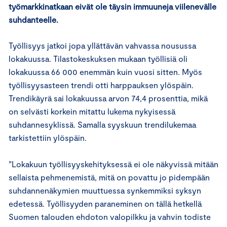
työmarkkinatkaan eivät ole täysin immuuneja viilenevälle
suhdanteelle.
Työllisyys jatkoi jopa yllättävän vahvassa nousussa
lokakuussa. Tilastokeskuksen mukaan työllisiä oli
lokakuussa 66 000 enemmän kuin vuosi sitten. Myös
työllisyysasteen trendi otti harppauksen ylöspäin.
Trendikäyrä sai lokakuussa arvon 74,4 prosenttia, mikä
on selvästi korkein mitattu lukema nykyisessä
suhdannesyklissä. Samalla syyskuun trendilukemaa
tarkistettiin ylöspäin.
”Lokakuun työllisyyskehityksessä ei ole näkyvissä mitään
sellaista pehmenemistä, mitä on povattu jo pidempään
suhdannenäkymien muuttuessa synkemmiksi syksyn
edetessä. Työllisyyden paraneminen on tällä hetkellä
Suomen talouden ehdoton valopilkku ja vahvin todiste