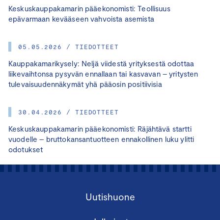
Keskuskauppakamarin pääekonomisti: Teollisuus
epävarmaan kevääseen vahvoista asemista
05.05.2026 / TIEDOTTEET
Kauppakamarikysely: Neljä viidestä yrityksestä odottaa
liikevaihtonsa pysyvän ennallaan tai kasvavan – yritysten
tulevaisuudennäkymät yhä pääosin positiivisia
30.04.2026 / TIEDOTTEET
Keskuskauppakamarin pääekonomisti: Räjähtävä startti
vuodelle – bruttokansantuotteen ennakollinen luku ylitti
odotukset
Uutishuone