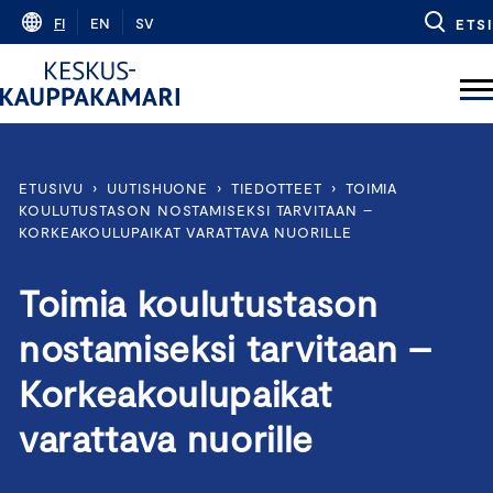
Skip
FI
EN
SV
ETSI
to
content
ETUSIVU
›
UUTISHUONE
›
TIEDOTTEET
›
TOIMIA
KOULUTUSTASON NOSTAMISEKSI TARVITAAN –
KORKEAKOULUPAIKAT VARATTAVA NUORILLE
Toimia koulutustason
nostamiseksi tarvitaan –
Korkeakoulupaikat
varattava nuorille