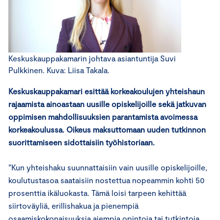
Keskuskauppakamarin johtava asiantuntija Suvi
Pulkkinen. Kuva: Liisa Takala.
Keskuskauppakamari esittää korkeakoulujen yhteishaun
rajaamista ainoastaan uusille opiskelijoille sekä jatkuvan
oppimisen mahdollisuuksien parantamista avoimessa
korkeakoulussa. Oikeus maksuttomaan uuden tutkinnon
suorittamiseen sidottaisiin työhisto­riaan.
”Kun yhteishaku suunnattaisiin vain uusille opiskelijoille,
koulutustasoa saataisiin nostettua nopeammin kohti 50
prosenttia ikäluokasta. Tämä loisi tarpeen kehittää
siirtoväyliä, erillishakua ja pienempiä
osaamiskokonaisuuksia aiempia opintoja tai tutkintoja