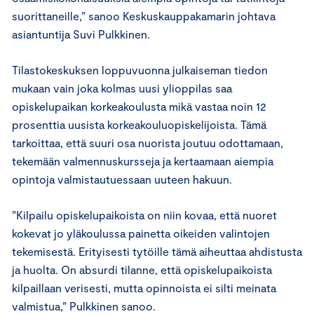
suorittaneille,” sanoo Keskuskauppakamarin johtava
asiantuntija Suvi Pulkkinen.
Tilastokeskuksen loppuvuonna julkaiseman tiedon
mukaan vain joka kolmas uusi ylioppilas saa
opiskelupaikan korkeakoulusta mikä vastaa noin 12
prosenttia uusista korkeakouluopiskelijoista. Tämä
tarkoittaa, että suuri osa nuorista joutuu odottamaan,
tekemään valmennuskursseja ja kertaamaan aiempia
opintoja valmistautuessaan uuteen hakuun.
”Kilpailu opiskelupaikoista on niin kovaa, että nuoret
kokevat jo yläkoulussa painetta oikeiden valintojen
tekemisestä. Erityisesti tytöille tämä aiheuttaa ahdistusta
ja huolta. On absurdi tilanne, että opiskelupaikoista
kilpaillaan verisesti, mutta opinnoista ei silti meinata
valmistua,” Pulkkinen sanoo.