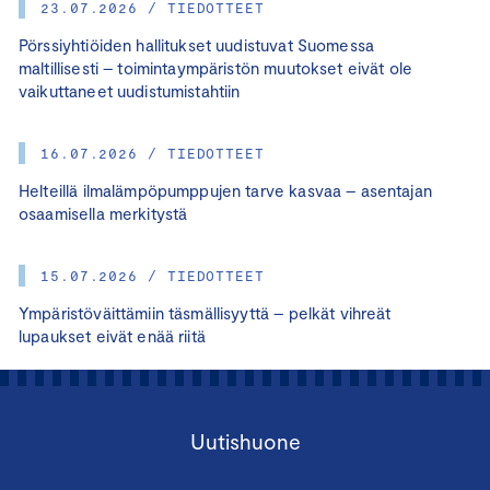
23.07.2026 / TIEDOTTEET
Pörssiyhtiöiden hallitukset uudistuvat Suomessa
maltillisesti – toimintaympäristön muutokset eivät ole
vaikuttaneet uudistumistahtiin
16.07.2026 / TIEDOTTEET
Helteillä ilmalämpöpumppujen tarve kasvaa – asentajan
osaamisella merkitystä
15.07.2026 / TIEDOTTEET
Ympäristöväittämiin täsmällisyyttä – pelkät vihreät
lupaukset eivät enää riitä
Uutishuone