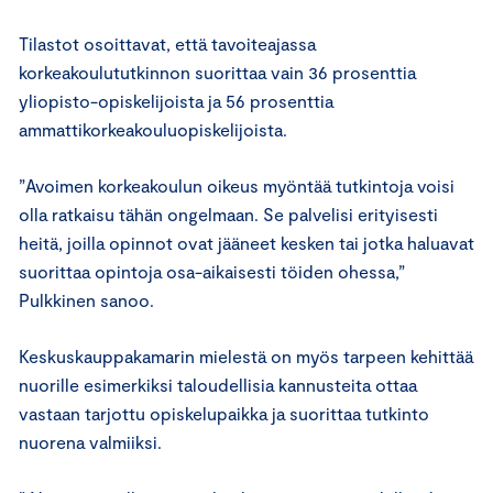
Tilastot osoittavat, että tavoiteajassa
korkeakoulututkinnon suorittaa vain 36 prosenttia
yliopisto-opiskelijoista ja 56 prosenttia
ammattikorkeakouluopiskelijoista.
”Avoimen korkeakoulun oikeus myöntää tutkintoja voisi
olla ratkaisu tähän ongelmaan. Se palvelisi erityisesti
heitä, joilla opinnot ovat jääneet kesken tai jotka haluavat
suorittaa opintoja osa-aikaisesti töiden ohessa,”
Pulkkinen sanoo.
Keskuskauppakamarin mielestä on myös tarpeen kehittää
nuorille esimerkiksi taloudellisia kannusteita ottaa
vastaan tarjottu opiskelupaikka ja suorittaa tutkinto
nuorena valmiiksi.