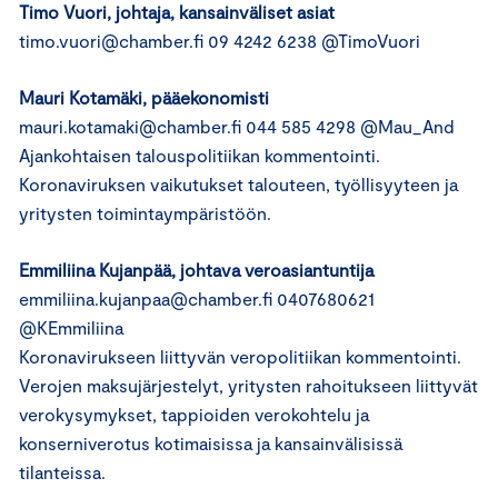
Timo Vuori
, johtaja, kansainväliset asiat
timo.vuori@chamber.fi 09 4242 6238 @TimoVuori
Mauri Kotamäki
, pääekonomisti
mauri.kotamaki@chamber.fi 044 585 4298 @Mau_And
Ajankohtaisen talouspolitiikan kommentointi.
Koronaviruksen vaikutukset talouteen, työllisyyteen ja
yritysten toimintaympäristöön.
Emmiliina Kujanpää
, johtava veroasiantuntija
emmiliina.kujanpaa@chamber.fi 0407680621
@KEmmiliina
Koronavirukseen liittyvän veropolitiikan kommentointi.
Verojen maksujärjestelyt, yritysten rahoitukseen liittyvät
verokysymykset, tappioiden verokohtelu ja
konserniverotus kotimaisissa ja kansainvälisissä
tilanteissa.