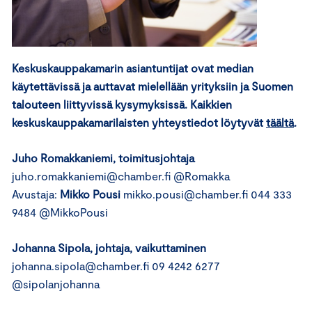
Keskuskauppakamarin asiantuntijat ovat median
käytettävissä ja auttavat mielellään yrityksiin ja Suomen
talouteen liittyvissä kysymyksissä. Kaikkien
keskuskauppakamarilaisten yhteystiedot löytyvät
täältä
.
Juho Romakkaniemi
, toimitusjohtaja
juho.romakkaniemi@chamber.fi @Romakka
Avustaja:
Mikko Pousi
mikko.pousi@chamber.fi 044 333
9484 @MikkoPousi
Johanna Sipola
, johtaja, vaikuttaminen
johanna.sipola@chamber.fi 09 4242 6277
@sipolanjohanna