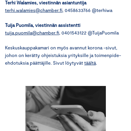
Terhi Walamies
, viestinnän asiantuntija
terhi.walamies@chamber.fi
, 0458633766 @terhiwa
Tuija Puomila
, viestinnän assistentti
tuija.puomila@chamber.fi
, 0401543122 @TuijaPuomila
Keskuskauppakamari on myös avannut korona -sivut,
johon on kerätty ohjeistuksia yrityksille ja toimenpide-
ehdotuksia päättäjille. Sivut löytyvät
täältä
.