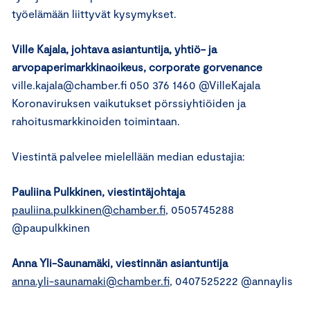
työelämään liittyvät kysymykset.
Ville Kajala
, johtava asiantuntija, yhtiö- ja
arvopaperimarkkinaoikeus, corporate gorvenance
ville.kajala@chamber.fi 050 376 1460 @VilleKajala
Koronaviruksen vaikutukset pörssiyhtiöiden ja
rahoitusmarkkinoiden toimintaan.
Viestintä palvelee mielellään median edustajia:
Pauliina Pulkkinen
, viestintäjohtaja
pauliina.pulkkinen@chamber.fi
, 0505745288
@paupulkkinen
Anna Yli-Saunamäki
, viestinnän asiantuntija
anna.yli-saunamaki@chamber.fi
, 0407525222 @annaylis