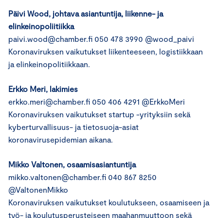
Päivi Wood
, johtava asiantuntija, liikenne- ja
elinkeinopoliitiikka
paivi.wood@chamber.fi 050 478 3990 @wood_paivi
Koronaviruksen vaikutukset liikenteeseen, logistiikkaan
ja elinkeinopolitiikkaan.
Erkko Meri
, lakimies
erkko.meri@chamber.fi 050 406 4291 @ErkkoMeri
Koronaviruksen vaikutukset startup -yrityksiin sekä
kyberturvallisuus- ja tietosuoja-asiat
koronavirusepidemian aikana.
Mikko Valtonen
, osaamisasiantuntija
mikko.valtonen@chamber.fi 040 867 8250
@ValtonenMikko
Koronaviruksen vaikutukset koulutukseen, osaamiseen ja
työ- ja koulutusperusteiseen maahanmuuttoon sekä