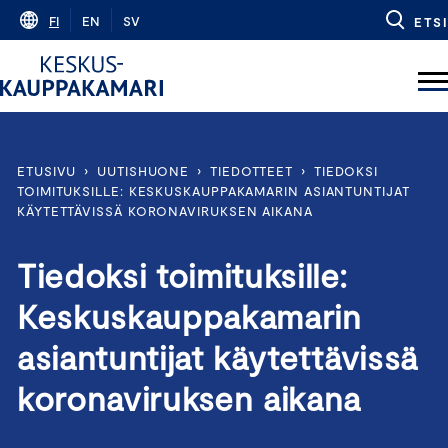
Skip
FI
EN
SV
ETSI
to
content
ETUSIVU
›
UUTISHUONE
›
TIEDOTTEET
›
TIEDOKSI
TOIMITUKSILLE: KESKUSKAUPPAKAMARIN ASIANTUNTIJAT
KÄYTETTÄVISSÄ KORONAVIRUKSEN AIKANA
Tiedoksi toimituksille:
Keskuskauppakamarin
asiantuntijat käytettävissä
koronaviruksen aikana