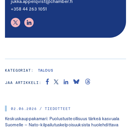
jukka.appelqvist@chamber.fi
+358 44 263 1051
KATEGORIAT:
TALOUS
JAA ARTIKKELI:
02.06.2026 / TIEDOTTEET
Keskuskauppakamari: Puolustusteollisuus tärkeä kasvuala
Suomelle – Nato-kilpailutuskelpoisuuksista huolehdittava