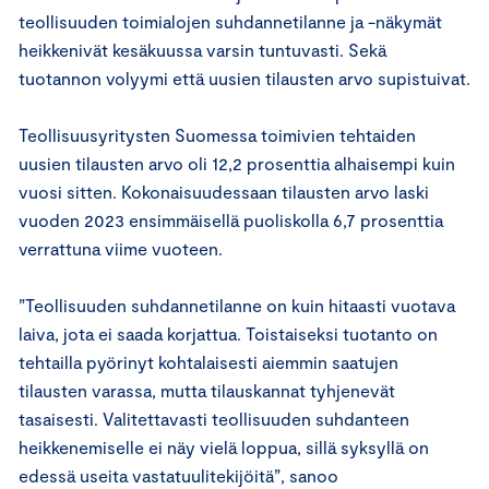
teollisuuden toimialojen suhdannetilanne ja -näkymät
heikkenivät kesäkuussa varsin tuntuvasti. Sekä
tuotannon volyymi että uusien tilausten arvo supistuivat.
Teollisuusyritysten Suomessa toimivien tehtaiden
uusien tilausten arvo oli 12,2 prosenttia alhaisempi kuin
vuosi sitten. Kokonaisuudessaan tilausten arvo laski
vuoden 2023 ensimmäisellä puoliskolla 6,7 prosenttia
verrattuna viime vuoteen.
”Teollisuuden suhdannetilanne on kuin hitaasti vuotava
laiva, jota ei saada korjattua. Toistaiseksi tuotanto on
tehtailla pyörinyt kohtalaisesti aiemmin saatujen
tilausten varassa, mutta tilauskannat tyhjenevät
tasaisesti. Valitettavasti teollisuuden suhdanteen
heikkenemiselle ei näy vielä loppua, sillä syksyllä on
edessä useita vastatuulitekijöitä”, sanoo