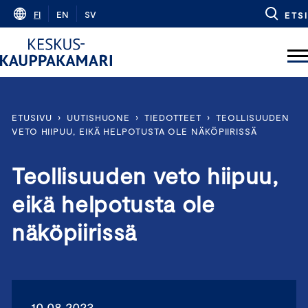
Skip
FI
EN
SV
ETSI
to
content
ETUSIVU
›
UUTISHUONE
›
TIEDOTTEET
›
TEOLLISUUDEN
VETO HIIPUU, EIKÄ HELPOTUSTA OLE NÄKÖPIIRISSÄ
Teollisuuden veto hiipuu,
eikä helpotusta ole
näköpiirissä
10.08.2023