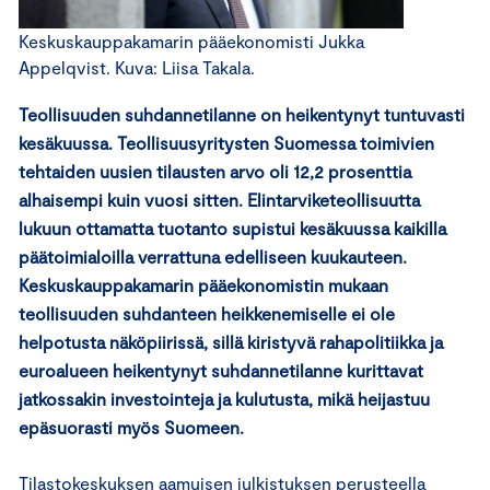
Keskuskauppakamarin pääekonomisti Jukka
Appelqvist. Kuva: Liisa Takala.
Teollisuuden suhdannetilanne on heikentynyt tuntuvasti
kesäkuussa. Teollisuusyritysten Suomessa toimivien
tehtaiden uusien tilausten arvo oli 12,2 prosenttia
alhaisempi kuin vuosi sitten. Elintarviketeollisuutta
lukuun ottamatta tuotanto supistui kesäkuussa kaikilla
päätoimialoilla verrattuna edelliseen kuukauteen.
Keskuskauppakamarin pääekonomistin mukaan
teollisuuden suhdanteen heikkenemiselle ei ole
helpotusta näköpiirissä, sillä kiristyvä rahapolitiikka ja
euroalueen heikentynyt suhdannetilanne kurittavat
jatkossakin investointeja ja kulutusta, mikä heijastuu
epäsuorasti myös Suomeen.
Tilastokeskuksen aamuisen julkistuksen perusteella