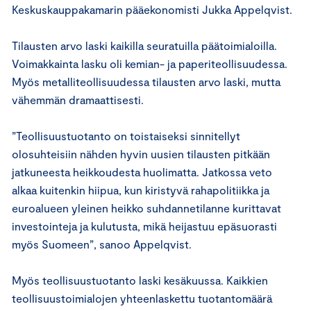
Keskuskauppakamarin pääekonomisti Jukka Appelqvist.
Tilausten arvo laski kaikilla seuratuilla päätoimialoilla.
Voimakkainta lasku oli kemian- ja paperiteollisuudessa.
Myös metalliteollisuudessa tilausten arvo laski, mutta
vähemmän dramaattisesti.
”Teollisuustuotanto on toistaiseksi sinnitellyt
olosuhteisiin nähden hyvin uusien tilausten pitkään
jatkuneesta heikkoudesta huolimatta. Jatkossa veto
alkaa kuitenkin hiipua, kun kiristyvä rahapolitiikka ja
euroalueen yleinen heikko suhdannetilanne kurittavat
investointeja ja kulutusta, mikä heijastuu epäsuorasti
myös Suomeen”, sanoo Appelqvist.
Myös teollisuustuotanto laski kesäkuussa. Kaikkien
teollisuustoimialojen yhteenlaskettu tuotantomäärä