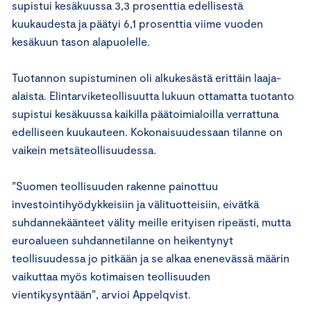
supistui kesäkuussa 3,3 prosenttia edellisestä
kuukaudesta ja päätyi 6,1 prosenttia viime vuoden
kesäkuun tason alapuolelle.
Tuotannon supistuminen oli alkukesästä erittäin laaja-
alaista. Elintarviketeollisuutta lukuun ottamatta tuotanto
supistui kesäkuussa kaikilla päätoimialoilla verrattuna
edelliseen kuukauteen. Kokonaisuudessaan tilanne on
vaikein metsäteollisuudessa.
”Suomen teollisuuden rakenne painottuu
investointihyödykkeisiin ja välituotteisiin, eivätkä
suhdannekäänteet välity meille erityisen ripeästi, mutta
euroalueen suhdannetilanne on heikentynyt
teollisuudessa jo pitkään ja se alkaa enenevässä määrin
vaikuttaa myös kotimaisen teollisuuden
vientikysyntään”, arvioi Appelqvist.