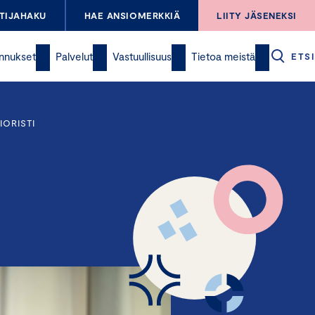
TIJAHAKU
HAE ANSIOMERKKIÄ
LIITY JÄSENEKSI
nnukset
Palvelut
Vastuullisuus
Tietoa meistä
ETSI
IORISTI