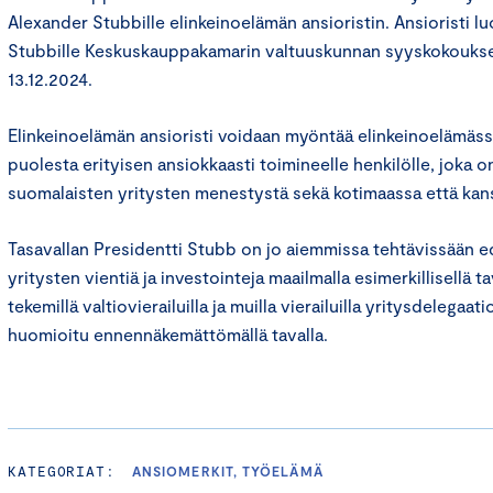
Alexander Stubbille elinkeinoelämän ansioristin. Ansioristi lu
Stubbille Keskuskauppakamarin valtuuskunnan syyskokouks
13.12.2024.
Elinkeinoelämän ansioristi voidaan myöntää elinkeinoelämäss
puolesta erityisen ansiokkaasti toimineelle henkilölle, joka o
suomalaisten yritysten menestystä sekä kotimaassa että kans
Tasavallan Presidentti Stubb on jo aiemmissa tehtävissään e
yritysten vientiä ja investointeja maailmalla esimerkillisellä 
tekemillä valtiovierailuilla ja muilla vierailuilla yritysdelegaa
huomioitu ennennäkemättömällä tavalla.
KATEGORIAT:
ANSIOMERKIT, TYÖELÄMÄ