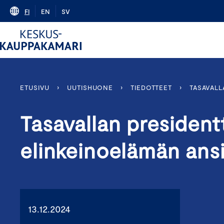
Skip
FI
EN
SV
to
content
ETUSIVU
›
UUTISHUONE
›
TIEDOTTEET
›
TASAVALL
Tasavallan president
elinkeinoelämän ansi
13.12.2024