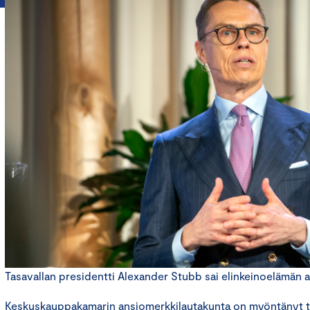
Tasavallan presidentti Alexander Stubb sai elinkeinoelämän 
Keskuskauppakamarin ansiomerkkilautakunta on myöntänyt ta