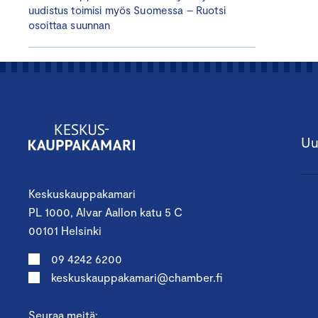
uudistus toimisi myös Suomessa – Ruotsi
osoittaa suunnan
Uu
Keskuskauppakamari
PL 1000, Alvar Aallon katu 5 C
00101 Helsinki
09 4242 6200
keskuskauppakamari@chamber.fi
Seuraa meitä: