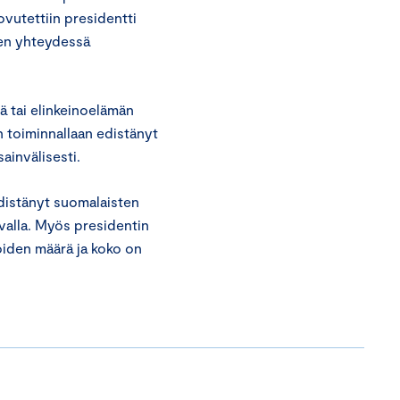
ovutettiin presidentti
en yhteydessä
ä tai elinkeinoelämän
n toiminnallaan edistänyt
ainvälisesti.
distänyt suomalaisten
tavalla. Myös presidentin
tioiden määrä ja koko on