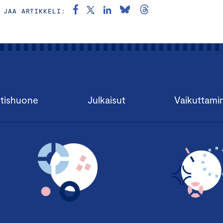
JAA ARTIKKELI:
tishuone
Julkaisut
Vaikuttami