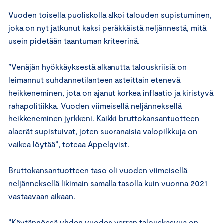
Vuoden toisella puoliskolla alkoi talouden supistuminen,
joka on nyt jatkunut kaksi peräkkäistä neljännestä, mitä
usein pidetään taantuman kriteerinä.
”Venäjän hyökkäyksestä alkanutta talouskriisiä on
leimannut suhdannetilanteen asteittain etenevä
heikkeneminen, jota on ajanut korkea inflaatio ja kiristyvä
rahapolitiikka. Vuoden viimeisellä neljänneksellä
heikkeneminen jyrkkeni. Kaikki bruttokansantuotteen
alaerät supistuivat, joten suoranaisia valopilkkuja on
vaikea löytää”, toteaa Appelqvist.
Bruttokansantuotteen taso oli vuoden viimeisellä
neljänneksellä likimain samalla tasolla kuin vuonna 2021
vastaavaan aikaan.
”Käytännössä yhden vuoden verran talouskasvua on