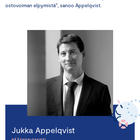
ostovoiman elpymistä”, sanoo Appelqvist.
Jukka Appelqvist
PÄÄEKONOMISTI