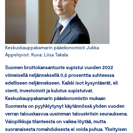
Keskuskauppakamarin pääekonomisti Jukka
Appelqvist. Kuva: Liisa Takala
Suomen bruttokansantuote supistui vuoden 2022
viimeisellä neljänneksellä 0,6 prosenttia suhteessa
edelliseen neljännekseen. Kaikki isot kysyntäerät, eli
vienti, investoinnit ja kulutus supistuivat.
Keskuskauppakamarin pääekonomistin mukaan
Suomesta on pyyhkiytynyt käytännössä yhden vuoden
verran talouskasvua uusimman talouskriisin seurauksena.
Valopilkkuja tilanteesta on vaikea löytää, mutta
suoranaisesta romahduksesta ei voida puhua. Yksityisen