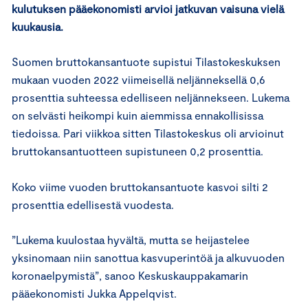
kulutuksen pääekonomisti arvioi jatkuvan vaisuna vielä
kuukausia.
Suomen bruttokansantuote supistui Tilastokeskuksen
mukaan vuoden 2022 viimeisellä neljänneksellä 0,6
prosenttia suhteessa edelliseen neljännekseen. Lukema
on selvästi heikompi kuin aiemmissa ennakollisissa
tiedoissa. Pari viikkoa sitten Tilastokeskus oli arvioinut
bruttokansantuotteen supistuneen 0,2 prosenttia.
Koko viime vuoden bruttokansantuote kasvoi silti 2
prosenttia edellisestä vuodesta.
”Lukema kuulostaa hyvältä, mutta se heijastelee
yksinomaan niin sanottua kasvuperintöä ja alkuvuoden
koronaelpymistä”, sanoo Keskuskauppakamarin
pääekonomisti Jukka Appelqvist.