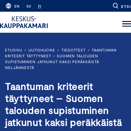
Skip
EN
SV
FI
ETSI
to
content
ETUSIVU
›
UUTISHUONE
›
TIEDOTTEET
›
TAANTUMAN
KRITEERIT TÄYTTYNEET – SUOMEN TALOUDEN
SUPISTUMINEN JATKUNUT KAKSI PERÄKKÄISTÄ
NELJÄNNESTÄ
Taantuman kriteerit
täyttyneet – Suomen
talouden supistuminen
jatkunut kaksi peräkkäistä