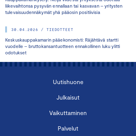
liikevaihtonsa pysyvän ennallaan tai kasvavan – yritysten
tulevaisuudennäkymät yhä pääosin positiivisia
30.04.2026 / TIEDOTTEET
Keskuskauppakamarin pääekonomisti: Räjähtävä startti
vuodelle – bruttokansantuotteen ennakollinen luku ylitti
odotukset
Uutishuone
Julkaisut
Vaikuttaminen
Palvelut