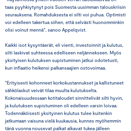
taas pyyhkiytynyt pois Suomesta uusimman talouskriisin
seurauksena. Romahduksesta ei silti voi puhua. Optimisti
voi edelleen takertua siihen, että selvästi huonomminkin
olisi voinut mennä”, sanoo Appelqvist.
Kaikki isot kysyntäerät, eli vienti, investoinnit ja kulutus,
silti laskivat suhteessa edelliseen neljännekseen. Myös
yksityisen kulutuksen supistuminen jatkui odotetusti,
kun inflaatio heikensi palkansaajien ostovoimaa.
”Erityisesti kohonneet korkokustannukset ja kallistuneet
sähkölaskut veivät tilaa muulta kulutukselta.
Kokonaisuudessaan kotitaloudet sinnittelivät silti hyvin,
ja kulutuksen supistuminen oli edelleen varsin loivaa.
Todennäköisesti yksityinen kulutus tulee kuitenkin
jatkumaan vaisuna vielä kuukausia, kunnes myöhemmin
tänä vuonna nousevat palkat alkavat tukea jälleen